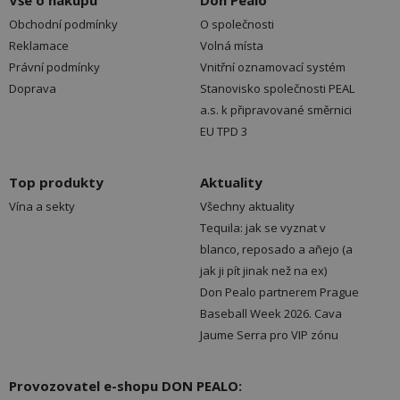
Vše o nákupu
Don Pealo
Obchodní podmínky
O společnosti
Reklamace
Volná místa
Právní podmínky
Vnitřní oznamovací systém
Doprava
Stanovisko společnosti PEAL
a.s. k připravované směrnici
EU TPD 3
Top produkty
Aktuality
Vína a sekty
Všechny aktuality
Tequila: jak se vyznat v
blanco, reposado a añejo (a
jak ji pít jinak než na ex)
Don Pealo partnerem Prague
Baseball Week 2026. Cava
Jaume Serra pro VIP zónu
Provozovatel e-shopu DON PEALO: