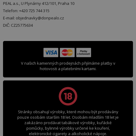
PEAL a.s., U Plynárny 412/101, Praha 10
Telefon: +420 725 744 315
E-mail: objednavky@donpealo.cz
DIČ: CZ25775634
V našich kamenných prodejnách přijímáme platby v
hotovosti a platebními kartami.
Stránky obsahují výrobky, které mohou být prodávány
pouze osobám starším 18 let. Osobám mladším 18 let je
zakázáno prodávat tabákové výrobky, kuřácké
pomůcky, bylinné výrobky určené ke kouření,
elektronické cigarety a alkoholické nápoje.