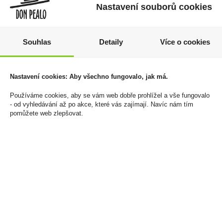
Nastavení souborů cookies
Souhlas
Detaily
Více o cookies
Tuzemák Fajn 0,5l
Chardonnay 0,75l
37,5% Legenda
JP.Chenet
Nastavení cookies: Aby všechno fungovalo, jak má.
159 Kč
125 Kč
Používáme cookies, aby se vám web dobře prohlížel a vše fungovalo
- od vyhledávání až po akce, které vás zajímají. Navíc nám tím
Cena za:
1 ks
Cena za:
1 ks
pomůžete web zlepšovat.
Skladem:
100 - 500 ks
Skladem:
5 - 50 ks