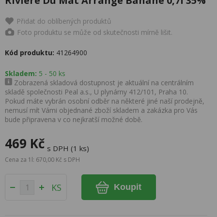
Riviere Du Mat Arrangé Banane 0,7l 35%
Přidat do oblíbených produktů
Foto produktu se může od skutečnosti mírně lišit.
Kód produktu:
41264900
Skladem:
5 - 50 ks
Zobrazená skladová dostupnost je aktuální na centrálním
skladě společnosti Peal a.s., U plynárny 412/101, Praha 10.
Pokud máte vybrán osobní odběr na některé jiné naší prodejně,
nemusí mít Vámi objednané zboží skladem a zakázka pro Vás
bude připravena v co nejkratší možné době.
469 Kč
s DPH (1 ks)
Cena za 1l: 670,00 Kč s DPH
KS
Koupit