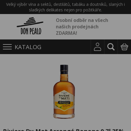
Velký výběr vína a sektů, destilátů, tabáku a doutníků, slaných i
sladkých delikates nejen pro požitkáře.
Osobní odběr na všech
našich prodejnách
ZDARMA!
KATALOG