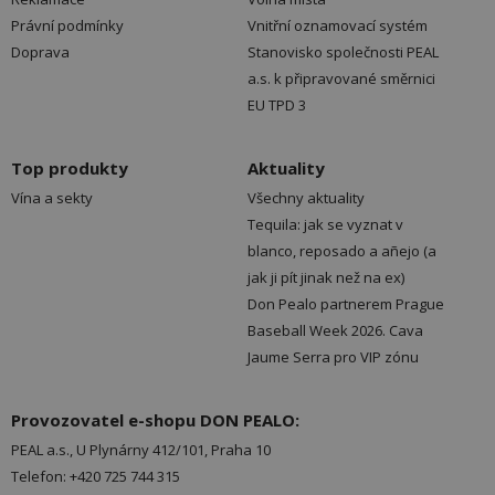
Právní podmínky
Vnitřní oznamovací systém
Doprava
Stanovisko společnosti PEAL
a.s. k připravované směrnici
EU TPD 3
Top produkty
Aktuality
Vína a sekty
Všechny aktuality
Tequila: jak se vyznat v
blanco, reposado a añejo (a
jak ji pít jinak než na ex)
Don Pealo partnerem Prague
Baseball Week 2026. Cava
Jaume Serra pro VIP zónu
Provozovatel e-shopu DON PEALO:
PEAL a.s., U Plynárny 412/101, Praha 10
Telefon: +420 725 744 315