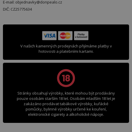
E-mail: objednavky@donpealo.cz
DIČ: CZ25775634
V našich kamenných prodejnách přijímáme platby v
hotovosti a platebními kartami.
Stránky obsahují výrobky, které mohou být prodávány
pouze osobám starším 18 let. Osobám mladším 18 let je
zakázáno prodávat tabákové výrobky, kuřácké
pomůcky, bylinné výrobky určené ke kouření,
elektronické cigarety a alkoholické nápoje.