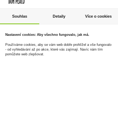
Souhlas
Detaily
Více o cookies
Zapalovač Clipper
Doutníky JDN Antaňo
FCP22RH Metal Cover
Gran Perfecto
Dusk Gradient
3 999 Kč
Nastavení cookies: Aby všechno fungovalo, jak má.
1 608 Kč
Cena za:
krabičku (20 ks)
Používáme cookies, aby se vám web dobře prohlížel a vše fungovalo
Skladem:
5 - 50 krabiček
Cena za:
balení (30 ks)
- od vyhledávání až po akce, které vás zajímají. Navíc nám tím
Skladem:
100 - 500 balení
pomůžete web zlepšovat.