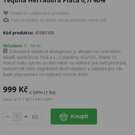
Tequila Herradura Plata 0,7l 40%
Přidat do oblíbených produktů
Foto produktu se může od skutečnosti mírně lišit.
Kód produktu:
41085100
Skladem:
5 - 50 ks
Zobrazená skladová dostupnost je aktuální na centrálním
skladě společnosti Peal a.s., U plynárny 412/101, Praha 10.
Pokud máte vybrán osobní odběr na některé jiné naší prodejně,
nemusí mít Vámi objednané zboží skladem a zakázka pro Vás
bude připravena v co nejkratší možné době.
999 Kč
s DPH (1 ks)
Cena za 1l: 1 427,14 Kč s DPH
KS
Koupit