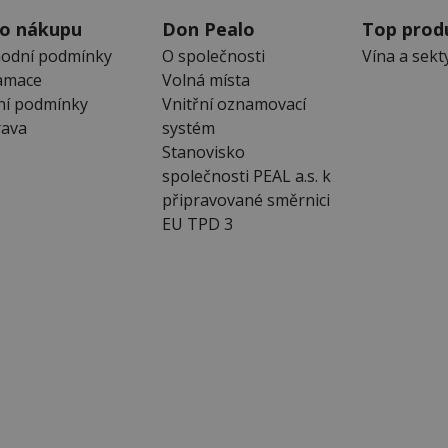
 o nákupu
Don Pealo
Top prod
odní podmínky
O společnosti
Vína a sekt
amace
Volná místa
ní podmínky
Vnitřní oznamovací
ava
systém
Stanovisko
společnosti PEAL a.s. k
připravované směrnici
EU TPD 3