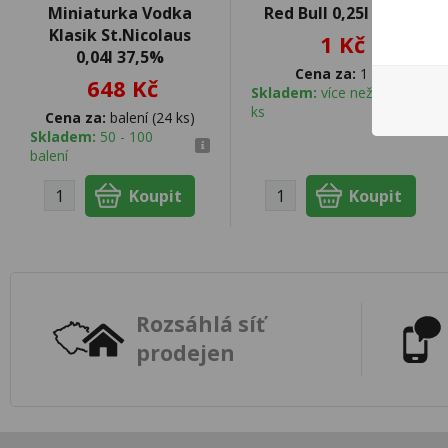
Miniaturka Vodka
Red Bull 0,25l plech
Klasik St.Nicolaus
1 Kč
0,04l 37,5%
Cena za:
1 ks
648 Kč
Skladem:
více než 500
ks
Cena za:
balení (24 ks)
Skladem:
50 - 100
balení
Rozsáhlá síť
prodejen