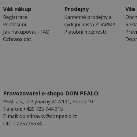
Váš nákup
Prodejny
Vše
Registrace
Kamenné prodejny a
Obch
Přihlášení
výdejní místa ZDARMA
Rekl
Jak nakupovat - FAQ
Platební možnosti
Práv
Ochrana dat
Dopr
Provozovatel e-shopu DON PEALO:
PEAL a.s., U Plynárny 412/101, Praha 10
Telefon: +420 725 744 315
E-mail: objednavky@donpealo.cz
DIČ: CZ25775634