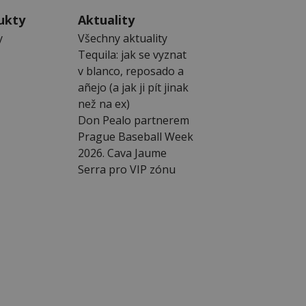
ukty
Aktuality
y
Všechny aktuality
Tequila: jak se vyznat
v blanco, reposado a
añejo (a jak ji pít jinak
než na ex)
Don Pealo partnerem
Prague Baseball Week
2026. Cava Jaume
Serra pro VIP zónu