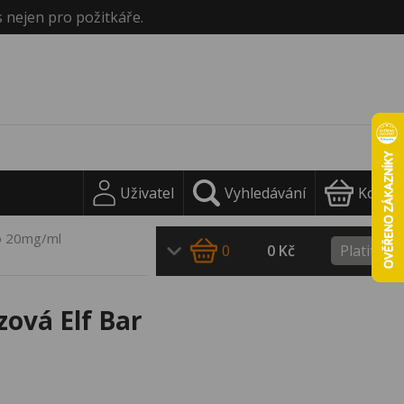
s nejen pro požitkáře.
Uživatel
Vyhledávání
Košík
co 20mg/ml
0
0 Kč
Platit
zová Elf Bar