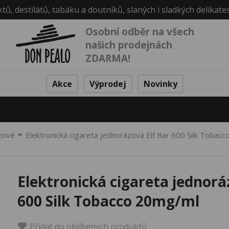
ktů, destilátů, tabáku a doutníků, slaných i sladkých delikate
Osobní odběr na všech
našich prodejnách
ZDARMA!
Akce
Výprodej
Novinky
zové
Elektronická cigareta jednorázová Elf Bar 600 Silk Tobac
Elektronická cigareta jednorá
600 Silk Tobacco 20mg/ml
Přidat do oblíbených produktů