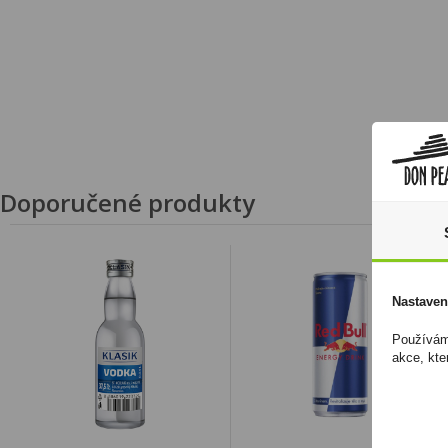
Doporučené produkty
Nastaven
Používáme
akce, kte