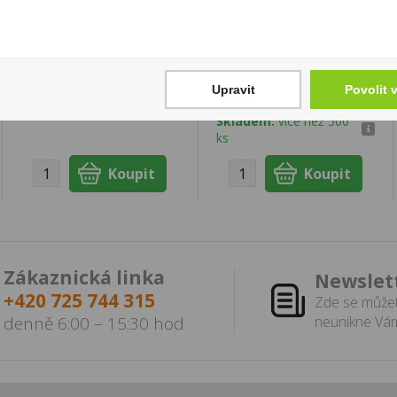
Merlot 0,25l JP.Chenet
Lina Arašídová
Mléčná v Kakaové
55 Kč
polevě 50g Sedita
Cena za:
1 ks
16 Kč
Skladem:
100 - 500 ks
Upravit
Povolit 
Cena za:
1 ks
Skladem:
více než 500
ks
Zákaznická linka
Newslet
+420 725 744 315
Zde se můžet
denně 6:00 – 15:30 hod
neunikne Vám