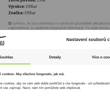
Výrobce:
ElfBar
Značka:
ElfBar
I přesto, že jsou informace o výrobcích pravidelně aktualiz
odpovědnost za jakékoliv nesprávné informace. To však nemá vl
zákona. Tyto informace jsou podávány pouze pro osobní použit
kopírovány bez předchozího souhlasu DonPealo ani bez řádnéh
Nastavení souborů c
Souhlas
Detaily
Více o coo
í cookies: Aby všechno fungovalo, jak má.
 cookies, aby se vám web dobře prohlížel a vše fungovalo - od vyhledávání
ré vás zajímají. Navíc nám tím pomůžete web zlepšovat.