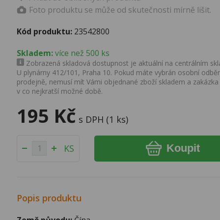
Foto produktu se může od skutečnosti mírně lišit.
Kód produktu:
23542800
Skladem:
více než 500 ks
Zobrazená skladová dostupnost je aktuální na centrálním skla
U plynárny 412/101, Praha 10. Pokud máte vybrán osobní odběr 
prodejně, nemusí mít Vámi objednané zboží skladem a zakázka
v co nejkratší možné době.
195 Kč
s DPH (1 ks)
Koupit
KS
Popis produktu
Země původu:
Čína