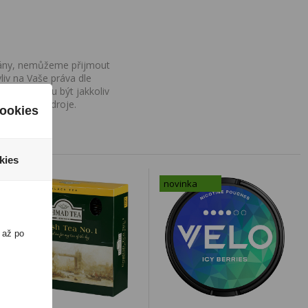
ovány, nemůžeme přijmout
iv na Vaše práva dle
í a nemohou být jakkoliv
o uvedení zdroje.
ookies
kies
novinka
 až po