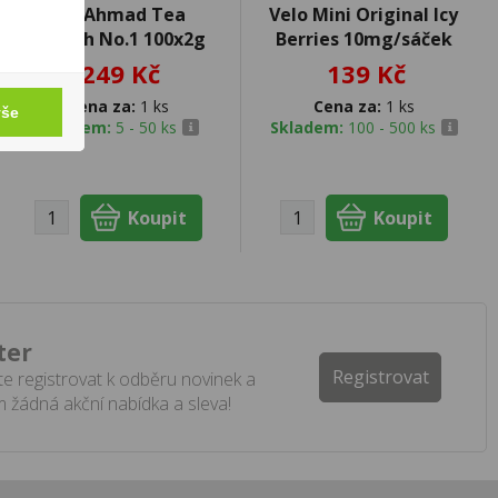
Čaj Ahmad Tea
Velo Mini Original Icy
English No.1 100x2g
Berries 10mg/sáček
249 Kč
139 Kč
Cena za:
1 ks
Cena za:
1 ks
vše
Skladem:
5 - 50 ks
Skladem:
100 - 500 ks
ter
Registrovat
e registrovat k odběru novinek a
 žádná akční nabídka a sleva!