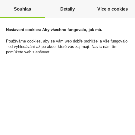
Aperol 0,7l 11%
Siberia -80°C Degrees
Black White Dry Slim
Souhlas
Detaily
Více o cookies
369 Kč
Chew Bags 13g
Cena za:
1 ks
165 Kč
Skladem:
100 - 500 ks
Nastavení cookies: Aby všechno fungovalo, jak má.
Cena za:
1 ks
Skladem:
50 - 100 ks
Používáme cookies, aby se vám web dobře prohlížel a vše fungovalo
- od vyhledávání až po akce, které vás zajímají. Navíc nám tím
pomůžete web zlepšovat.