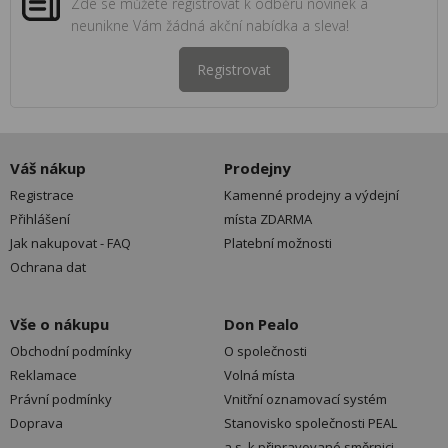
Zde se můžete registrovat k odběru novinek a
neunikne Vám žádná akční nabídka a sleva!
Registrovat
Váš nákup
Prodejny
Registrace
Kamenné prodejny a výdejní
Přihlášení
místa ZDARMA
Jak nakupovat - FAQ
Platební možnosti
Ochrana dat
Vše o nákupu
Don Pealo
Obchodní podmínky
O společnosti
Reklamace
Volná místa
Právní podmínky
Vnitřní oznamovací systém
Doprava
Stanovisko společnosti PEAL
a.s. k připravované směrnici