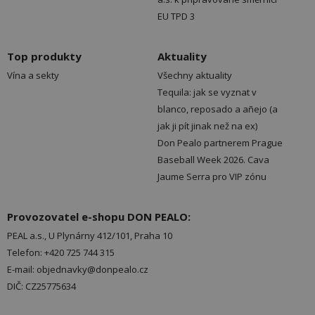
EU TPD 3
Top produkty
Aktuality
Vína a sekty
Všechny aktuality
Tequila: jak se vyznat v
blanco, reposado a añejo (a
jak ji pít jinak než na ex)
Don Pealo partnerem Prague
Baseball Week 2026. Cava
Jaume Serra pro VIP zónu
Provozovatel e-shopu DON PEALO:
PEAL a.s., U Plynárny 412/101, Praha 10
Telefon: +420 725 744 315
E-mail: objednavky@donpealo.cz
DIČ: CZ25775634