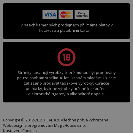
V našich kamenných prodejnách přijímáme platby v
hotovosti a platebními kartami.
Stránky obsahují výrobky, které mohou být prodávány
pouze osobám starším 18 let. Osobám mladším 18 let je
zakázáno prodávat tabákové výrobky, kuřácké
pomůcky, bylinné výrobky určené ke kouření,
elektronické cigarety a alkoholické nápoje.
Copyright © 2012-2025 PEAL a.s. Všechna práva vyhrazena.
Webdesign a programování
MagicHouse s.r.o.
Nastavení Cookies