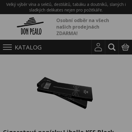
Velký výběr vína a sektů, destilátů, tabáku a doutníků, slaných i
sladkých delikates nejen pro požitkáře.
Osobní odběr na všech
našich prodejnách
ZDARMA!
KATALOG