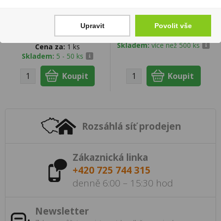
Freixenet Cava Cordon
Haribo Goldbaren 100g
Rosado Brut 0,75l
19 Kč
Upravit
Povolit vše
250 Kč
Cena za:
1 ks
Skladem:
více než 500 ks
Cena za:
1 ks
Skladem:
5 - 50 ks
Rozsáhlá síť prodejen
Zákaznická linka
+420 725 744 315
denně 6:00 – 15:30 hod
Newsletter