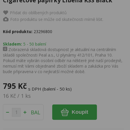
Cigaretové papírky Libella KSS Black
Přidat do oblíbených produktů
Foto produktu se může od skutečnosti mírně lišit.
Kód produktu:
23296800
Skladem:
5 - 50 balení
Zobrazená skladová dostupnost je aktuální na centrálním
skladě společnosti Peal a.s., U plynárny 412/101, Praha 10.
Pokud máte vybrán osobní odběr na některé jiné naší prodejně,
nemusí mít Vámi objednané zboží skladem a zakázka pro Vás
bude připravena v co nejkratší možné době.
795 Kč
s DPH (balení - 50 ks)
16 Kč / 1 ks
BAL
Koupit