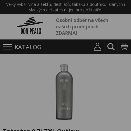
Velký výběr vína a sektů, destilátů, tabáku a doutníků, slaných i
sladkých delikates nejen pro požitkáře.
Osobní odběr na všech
našich prodejnách
ZDARMA!
KATALOG