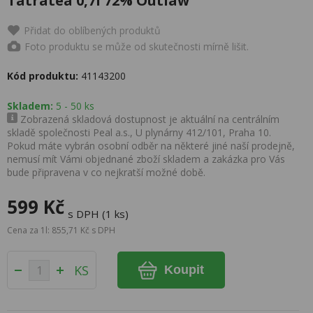
Tatratea 0,7l 72% Outlaw
Přidat do oblíbených produktů
Foto produktu se může od skutečnosti mírně lišit.
Kód produktu:
41143200
Skladem:
5 - 50 ks
Zobrazená skladová dostupnost je aktuální na centrálním
skladě společnosti Peal a.s., U plynárny 412/101, Praha 10.
Pokud máte vybrán osobní odběr na některé jiné naší prodejně,
nemusí mít Vámi objednané zboží skladem a zakázka pro Vás
bude připravena v co nejkratší možné době.
599 Kč
s DPH (1 ks)
Cena za 1l: 855,71 Kč s DPH
KS
Koupit