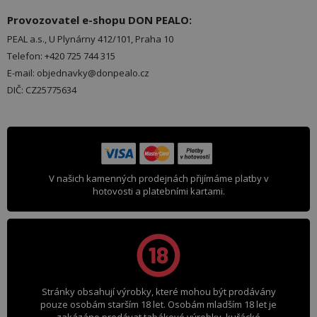
Provozovatel e-shopu DON PEALO:
PEAL a.s., U Plynárny 412/101, Praha 10
Telefon: +420 725 744 315
E-mail: objednavky@donpealo.cz
DIČ: CZ25775634
V našich kamenných prodejnách přijímáme platby v
hotovosti a platebními kartami.
Stránky obsahují výrobky, které mohou být prodávány
pouze osobám starším 18 let. Osobám mladším 18 let je