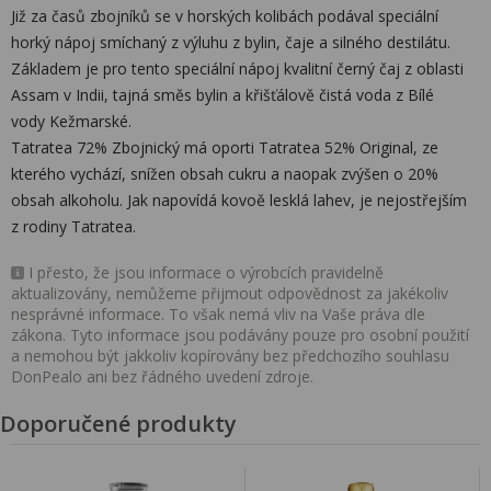
Již za časů zbojníků se v horských kolibách podával speciální
horký nápoj smíchaný z výluhu z bylin, čaje a silného destilátu.
Základem je pro tento speciální nápoj kvalitní černý čaj z oblasti
Assam v Indii, tajná směs bylin a křišťálově čistá voda z Bílé
vody Kežmarské.
Tatratea 72% Zbojnický má oporti Tatratea 52% Original, ze
kterého vychází, snížen obsah cukru a naopak zvýšen o 20%
obsah alkoholu. Jak napovídá kovoě lesklá lahev, je nejostřejším
z rodiny Tatratea.
I přesto, že jsou informace o výrobcích pravidelně
aktualizovány, nemůžeme přijmout odpovědnost za jakékoliv
nesprávné informace. To však nemá vliv na Vaše práva dle
zákona. Tyto informace jsou podávány pouze pro osobní použití
a nemohou být jakkoliv kopírovány bez předchozího souhlasu
DonPealo ani bez řádného uvedení zdroje.
Doporučené produkty