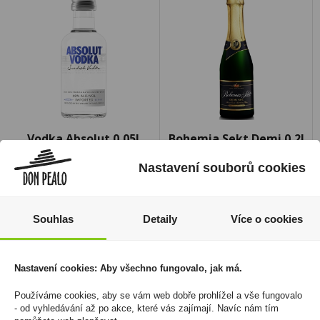
Vodka Absolut 0,05l
Bohemia Sekt Demi 0,2l
40% Mini
Bílá 11,5%
Nastavení souborů cookies
59 Kč
49 Kč
Cena za:
1 ks
Cena za:
1 ks
Skladem:
100 - 500 ks
Skladem:
více než 500 ks
Souhlas
Detaily
Více o cookies
Nastavení cookies: Aby všechno fungovalo, jak má.
Používáme cookies, aby se vám web dobře prohlížel a vše fungovalo
- od vyhledávání až po akce, které vás zajímají. Navíc nám tím