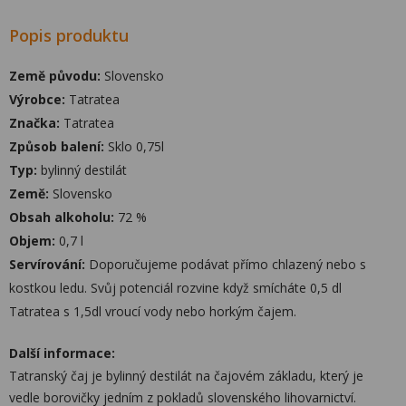
Popis produktu
Země původu:
Slovensko
Výrobce:
Tatratea
Značka:
Tatratea
Způsob balení:
Sklo 0,75l
Typ:
bylinný destilát
Země:
Slovensko
Obsah alkoholu:
72 %
Objem:
0,7 l
Servírování:
Doporučujeme podávat přímo chlazený nebo s
kostkou ledu. Svůj potenciál rozvine když smícháte 0,5 dl
Tatratea s 1,5dl vroucí vody nebo horkým čajem.
Další informace:
Tatranský čaj je bylinný destilát na čajovém základu, který je
vedle borovičky jedním z pokladů slovenského lihovarnictví.