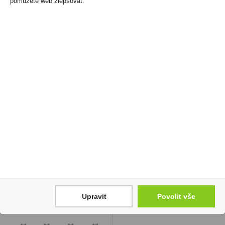
pomůžete web zlepšovat.
Moravská Malina 0,2l
Doutníky Casa Turrent
30% R.Jelínek
1880 Maduro Robusto
10/K
69 Kč
1 699 Kč
Cena za:
1 ks
Skladem:
5 - 50 ks
Cena za:
krabičku (10 ks)
Skladem:
5 - 50 krabiček
Upravit
Povolit vše