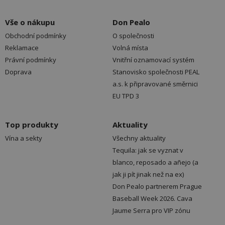
Vše o nákupu
Don Pealo
Obchodní podmínky
O společnosti
Reklamace
Volná místa
Právní podmínky
Vnitřní oznamovací systém
Doprava
Stanovisko společnosti PEAL
a.s. k připravované směrnici
EU TPD 3
Top produkty
Aktuality
Vína a sekty
Všechny aktuality
Tequila: jak se vyznat v
blanco, reposado a añejo (a
jak ji pít jinak než na ex)
Don Pealo partnerem Prague
Baseball Week 2026. Cava
Jaume Serra pro VIP zónu