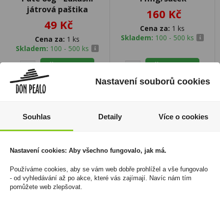
játrová paštika
160 Kč
49 Kč
Cena za:
1 ks
Skladem:
100 - 500 ks
Cena za:
1 ks
Skladem:
100 - 500 ks
Nastavení souborů cookies
Souhlas
Detaily
Více o cookies
Nastavení cookies: Aby všechno fungovalo, jak má.
Používáme cookies, aby se vám web dobře prohlížel a vše fungovalo
- od vyhledávání až po akce, které vás zajímají. Navíc nám tím
pomůžete web zlepšovat.
Popcorn Panda do
Marlboro Gold Original