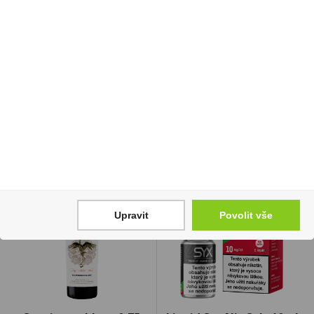
mikrovlnné trouby s
KS SOF 20 176Kč U
příchutí BBQ žebírek
1 760 Kč
100g
Cena za:
balení (10 ks)
25 Kč
Skladem:
100 - 500 balení
Cena za:
1 ks
Skladem:
více než 500 ks
Upravit
Povolit vše