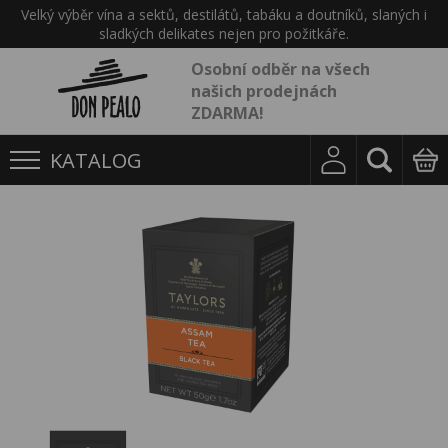
Velký výběr vína a sektů, destilátů, tabáku a doutníků, slaných i
sladkých delikates nejen pro požitkáře.
Osobní odběr na všech
našich prodejnách
ZDARMA!
KATALOG