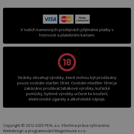
V našich kamenných prodejnách přijímáme platby v
hotovosti a platebními kartami.
Stránky obsahují výrobky, které mohou být prodávány
pouze osobám starším 18 let. Osobám mladším 18 let je
zakázáno prodávat tabákové výrobky, kuřácké
pomůcky, bylinné výrobky určené ke kouření,
elektronické cigarety a alkoholické nápoje.
Copyright © 2012-2025 PEAL a.s. Všechna práva vyhrazena.
Webdesign a programování
MagicHouse s.r.o.