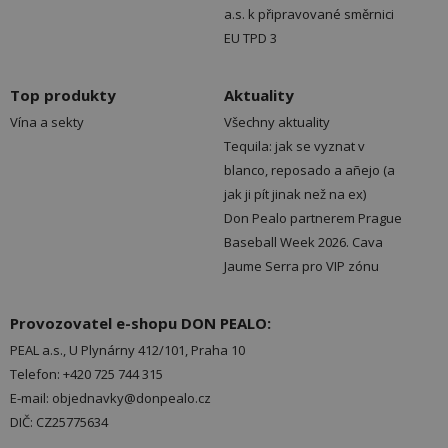
a.s. k připravované směrnici
EU TPD 3
Top produkty
Aktuality
Vína a sekty
Všechny aktuality
Tequila: jak se vyznat v
blanco, reposado a añejo (a
jak ji pít jinak než na ex)
Don Pealo partnerem Prague
Baseball Week 2026. Cava
Jaume Serra pro VIP zónu
Provozovatel e-shopu DON PEALO:
PEAL a.s., U Plynárny 412/101, Praha 10
Telefon: +420 725 744 315
E-mail: objednavky@donpealo.cz
DIČ: CZ25775634