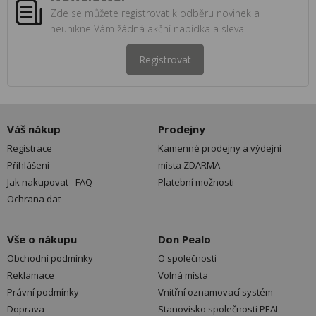
Zde se můžete registrovat k odběru novinek a
neunikne Vám žádná akční nabídka a sleva!
Registrovat
Váš nákup
Prodejny
Registrace
Kamenné prodejny a výdejní
Přihlášení
místa ZDARMA
Jak nakupovat - FAQ
Platební možnosti
Ochrana dat
Vše o nákupu
Don Pealo
Obchodní podmínky
O společnosti
Reklamace
Volná místa
Právní podmínky
Vnitřní oznamovací systém
Doprava
Stanovisko společnosti PEAL