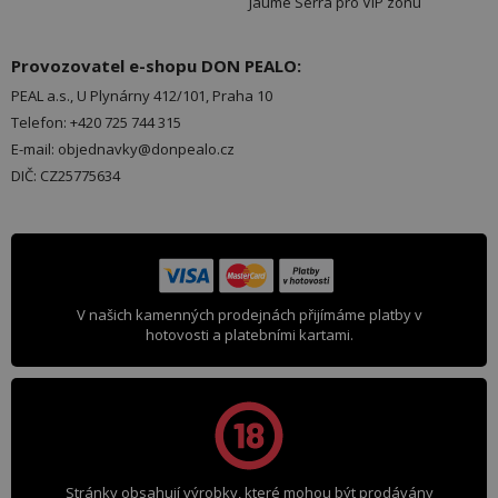
Jaume Serra pro VIP zónu
Provozovatel e-shopu DON PEALO:
PEAL a.s., U Plynárny 412/101, Praha 10
Telefon: +420 725 744 315
E-mail: objednavky@donpealo.cz
DIČ: CZ25775634
V našich kamenných prodejnách přijímáme platby v
hotovosti a platebními kartami.
Stránky obsahují výrobky, které mohou být prodávány