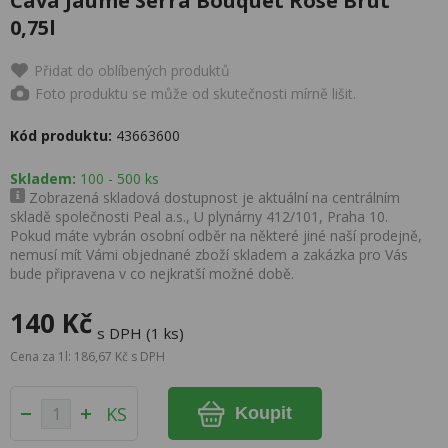
Cava Jaume Serra Bouquet Rosé Brut
0,75l
Přidat do oblíbených produktů
Foto produktu se může od skutečnosti mírně lišit.
Kód produktu:
43663600
Skladem:
100 - 500 ks
Zobrazená skladová dostupnost je aktuální na centrálním
skladě společnosti Peal a.s., U plynárny 412/101, Praha 10.
Pokud máte vybrán osobní odběr na některé jiné naší prodejně,
nemusí mít Vámi objednané zboží skladem a zakázka pro Vás
bude připravena v co nejkratší možné době.
140 Kč
s DPH (1 ks)
Cena za 1l: 186,67 Kč s DPH
KS
Koupit