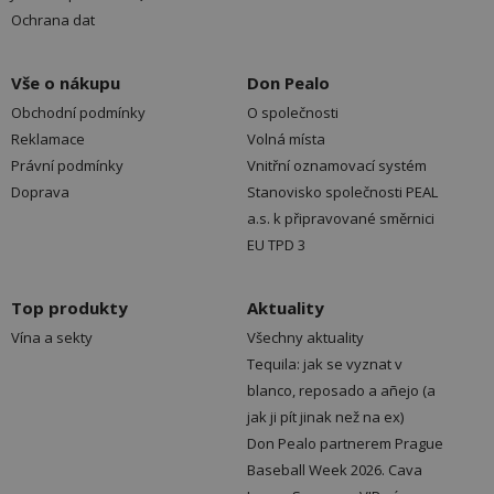
Ochrana dat
Vše o nákupu
Don Pealo
Obchodní podmínky
O společnosti
Reklamace
Volná místa
Právní podmínky
Vnitřní oznamovací systém
Doprava
Stanovisko společnosti PEAL
a.s. k připravované směrnici
EU TPD 3
Top produkty
Aktuality
Vína a sekty
Všechny aktuality
Tequila: jak se vyznat v
blanco, reposado a añejo (a
jak ji pít jinak než na ex)
Don Pealo partnerem Prague
Baseball Week 2026. Cava