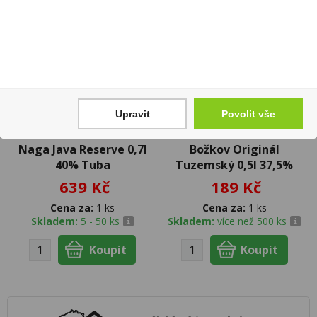
Upravit
Povolit vše
Naga Java Reserve 0,7l
Božkov Originál
40% Tuba
Tuzemský 0,5l 37,5%
639 Kč
189 Kč
Cena za:
1 ks
Cena za:
1 ks
Skladem:
5 - 50 ks
Skladem:
více než 500 ks