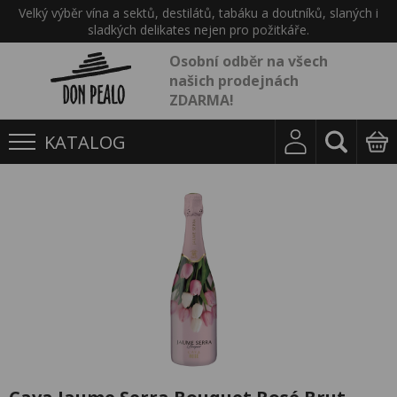
Velký výběr vína a sektů, destilátů, tabáku a doutníků, slaných i
sladkých delikates nejen pro požitkáře.
Osobní odběr na všech
našich prodejnách
ZDARMA!
KATALOG