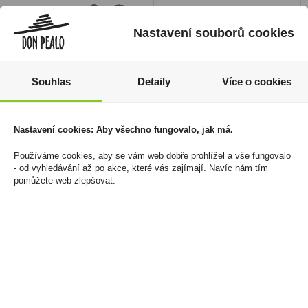
Nastavení souborů cookies
Souhlas
Detaily
Více o cookies
Nastavení cookies: Aby všechno fungovalo, jak má.
Zapalovač Silver Match
Zapalovač Clipper
Minsk 3Jetflames
FCP11RH Pop Covers
Používáme cookies, aby se vám web dobře prohlížel a vše fungovalo
- od vyhledávání až po akce, které vás zajímají. Navíc nám tím
Crazy Fruits
450 Kč
pomůžete web zlepšovat.
1 635 Kč
Cena za:
1 ks
Skladem:
5 - 50 ks
Cena za:
balení (30 ks)
Skladem:
5 - 50 balení