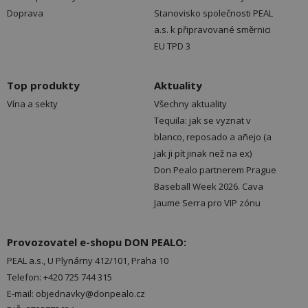
Doprava
Stanovisko společnosti PEAL
a.s. k připravované směrnici
EU TPD 3
Top produkty
Aktuality
Vína a sekty
Všechny aktuality
Tequila: jak se vyznat v
blanco, reposado a añejo (a
jak ji pít jinak než na ex)
Don Pealo partnerem Prague
Baseball Week 2026. Cava
Jaume Serra pro VIP zónu
Provozovatel e-shopu DON PEALO:
PEAL a.s., U Plynárny 412/101, Praha 10
Telefon: +420 725 744 315
E-mail: objednavky@donpealo.cz