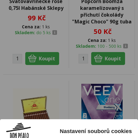
Svatovavřinecké rosé
Popcorn Boomza
0,75l Habánské Sklepy
karamelizovaný s
příchutí čokolády
99 Kč
"Magic Choco" 90g tuba
Cena za:
1 ks
50 Kč
Skladem:
do 5 ks
Cena za:
1 ks
Skladem:
100 - 500 ks
Nastavení souborů cookies