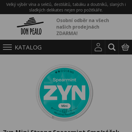
Velký výběr vína a sektů, destilátů, tabáku a doutníků, slaných i
sladkých delikates nejen pro požitkáře.
Osobní odběr na všech
našich prodejnách
ZDARMA!
KATALOG