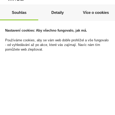
Doutníky Montecristo
Pod Veev One X
Souhlas
Detaily
Více o cookies
Open Junior
Blueberry 18mg/ml
6 499 Kč
249 Kč
Cena za:
krabičku (20 ks)
Cena za:
1 ks
Nastavení cookies: Aby všechno fungovalo, jak má.
Skladem:
do 5 krabiček
Skladem:
100 - 500 ks
Používáme cookies, aby se vám web dobře prohlížel a vše fungovalo
- od vyhledávání až po akce, které vás zajímají. Navíc nám tím
pomůžete web zlepšovat.