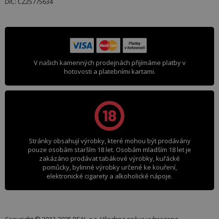
DIČ: CZ25775634
V našich kamenných prodejnách přijímáme platby v
hotovosti a platebními kartami.
Stránky obsahují výrobky, které mohou být prodávány
pouze osobám starším 18 let. Osobám mladším 18 let je
zakázáno prodávat tabákové výrobky, kuřácké
pomůcky, bylinné výrobky určené ke kouření,
elektronické cigarety a alkoholické nápoje.