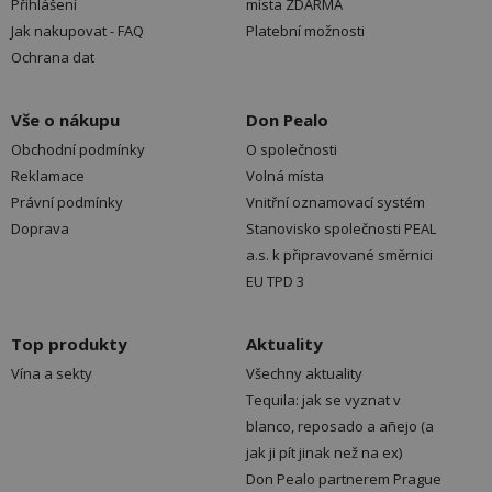
Přihlášení
místa ZDARMA
Jak nakupovat - FAQ
Platební možnosti
Ochrana dat
Vše o nákupu
Don Pealo
Obchodní podmínky
O společnosti
Reklamace
Volná místa
Právní podmínky
Vnitřní oznamovací systém
Doprava
Stanovisko společnosti PEAL
a.s. k připravované směrnici
EU TPD 3
Top produkty
Aktuality
Vína a sekty
Všechny aktuality
Tequila: jak se vyznat v
blanco, reposado a añejo (a
jak ji pít jinak než na ex)
Don Pealo partnerem Prague