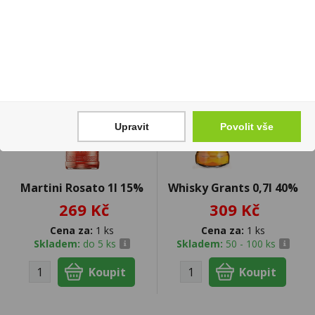
Upravit
Povolit vše
Martini Rosato 1l 15%
Whisky Grants 0,7l 40%
269 Kč
309 Kč
Cena za:
1 ks
Cena za:
1 ks
Skladem:
do 5 ks
Skladem:
50 - 100 ks