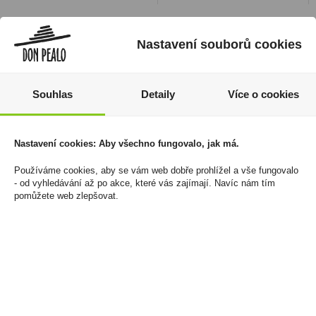
Nastavení souborů cookies
Souhlas
Detaily
Více o cookies
Nastavení cookies: Aby všechno fungovalo, jak má.
Používáme cookies, aby se vám web dobře prohlížel a vše fungovalo
- od vyhledávání až po akce, které vás zajímají. Navíc nám tím
Miniaturka Vodka
Mark Adams No.1 Red
pomůžete web zlepšovat.
Klasik St.Nicolaus 0,04l
154Kč U
37,5%
1 540 Kč
648 Kč
Cena za:
balení (10 ks)
Skladem:
100 - 500 balení
Cena za:
balení (24 ks)
Skladem:
50 - 100 balení