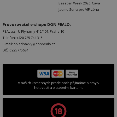
Baseball Week 2026. Cava
Jaume Serra pro VIP zónu
Provozovatel e-shopu DON PEALO:
PEAL a.s., U Plynárny 412/101, Praha 10
Telefon: +420 725 744 315
E-mail: objednavky@donpealo.cz
DIČ: CZ25775634
V našich kamenných prodejnách přijímáme platby v
hotovosti a platebními kartami.