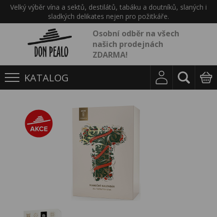
Velký výběr vína a sektů, destilátů, tabáku a doutníků, slaných i
sladkých delikates nejen pro požitkáře.
Osobní odběr na všech
našich prodejnách
ZDARMA!
KATALOG