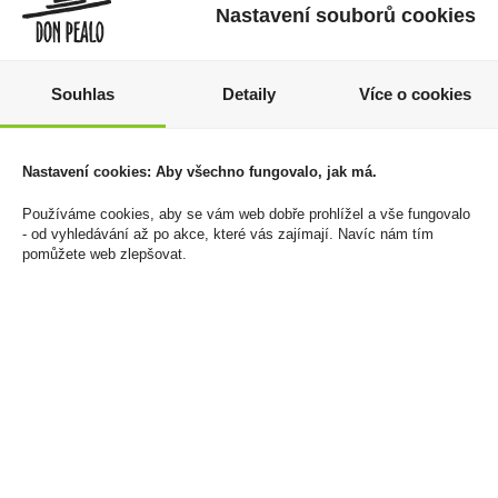
Nastavení souborů cookies
Souhlas
Detaily
Více o cookies
Ophyum Gran Premiere
Tabáková náplň iD Gold
12 0,7l 40%
Tobacco U
Nastavení cookies: Aby všechno fungovalo, jak má.
1 099 Kč
900 Kč
Používáme cookies, aby se vám web dobře prohlížel a vše fungovalo
- od vyhledávání až po akce, které vás zajímají. Navíc nám tím
Cena za:
1 ks
Cena za:
balení (10 ks)
pomůžete web zlepšovat.
Skladem:
5 - 50 ks
Skladem:
5 - 50 balení