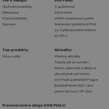
Vše o nákupu
Don Pealo
Obchodní podmínky
O společnosti
Reklamace
Volná místa
Právní podmínky
Vnitřní oznamovací systém
Doprava
Stanovisko společnosti PEAL
a.s. k připravované směrnici
EU TPD 3
Top produkty
Aktuality
Vína a sekty
Všechny aktuality
Tequila: jak se vyznat v
blanco, reposado a añejo (a
jak ji pít jinak než na ex)
Don Pealo partnerem Prague
Baseball Week 2026. Cava
Jaume Serra pro VIP zónu
Provozovatel e-shopu DON PEALO: