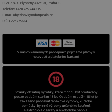
PEAL a.s., U Plynárny 412/101, Praha 10
Telefon: +420 725 744 315
E-mail: objednavky@donpealo.cz
DIČ: CZ25775634
V našich kamenných prodejnách přijímáme platby v
hotovosti a platebními kartami.
Stránky obsahují výrobky, které mohou být prodávány
pouze osobám starším 18 let. Osobám mladším 18 let je
zakázáno prodávat tabákové výrobky, kuřácké
pomůcky, bylinné výrobky určené ke kouření,
elektronické cigarety a alkoholické nápoje.