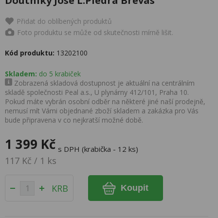
Doutníky Jose L.Piedra Brevas
Přidat do oblíbených produktů
Foto produktu se může od skutečnosti mírně lišit.
Kód produktu:
13202100
Skladem:
do 5 krabiček
Zobrazená skladová dostupnost je aktuální na centrálním
skladě společnosti Peal a.s., U plynárny 412/101, Praha 10.
Pokud máte vybrán osobní odběr na některé jiné naší prodejně,
nemusí mít Vámi objednané zboží skladem a zakázka pro Vás
bude připravena v co nejkratší možné době.
1 399 Kč
s DPH (krabička - 12 ks)
117 Kč / 1 ks
KRB
Koupit