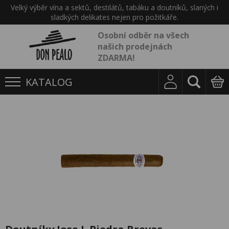
Velký výběr vína a sektů, destilátů, tabáku a doutníků, slaných i
sladkých delikates nejen pro požitkáře.
Osobní odběr na všech
našich prodejnách
ZDARMA!
KATALOG