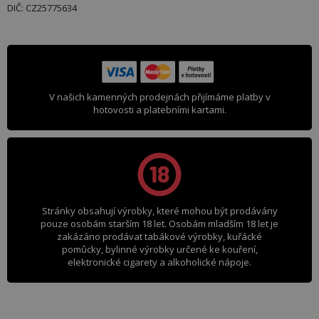
DIČ: CZ25775634
V našich kamenných prodejnách přijímáme platby v
hotovosti a platebními kartami.
Stránky obsahují výrobky, které mohou být prodávány
pouze osobám starším 18 let. Osobám mladším 18 let je
zakázáno prodávat tabákové výrobky, kuřácké
pomůcky, bylinné výrobky určené ke kouření,
elektronické cigarety a alkoholické nápoje.