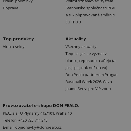
Právní podmínky
Vnitřní oznamovací systém
Doprava
Stanovisko společnosti PEAL
a.s. k připravované směrnici
EU TPD 3
Top produkty
Aktuality
Vína a sekty
Všechny aktuality
Tequila: jak se vyznat v
blanco, reposado a añejo (a
jak ji pít jinak než na ex)
Don Pealo partnerem Prague
Baseball Week 2026. Cava
Jaume Serra pro VIP zónu
Provozovatel e-shopu DON PEALO:
PEAL a.s., U Plynárny 412/101, Praha 10
Telefon: +420 725 744 315
E-mail: objednavky@donpealo.cz