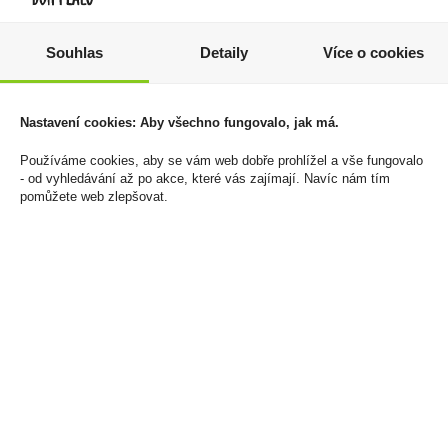
Souhlas
Detaily
Více o cookies
Zapalovač Clipper
Jägermeister 0,7L
FCP22RH Metal Cover
(dárkové balení 2
Squares and Lines
skleničky)
Nastavení cookies: Aby všechno fungovalo, jak má.
1 608 Kč
429 Kč
Používáme cookies, aby se vám web dobře prohlížel a vše fungovalo
Cena za:
balení (30 ks)
Cena za:
1 ks
- od vyhledávání až po akce, které vás zajímají. Navíc nám tím
Skladem:
5 - 50 balení
Skladem:
5 - 50 ks
pomůžete web zlepšovat.
novinka