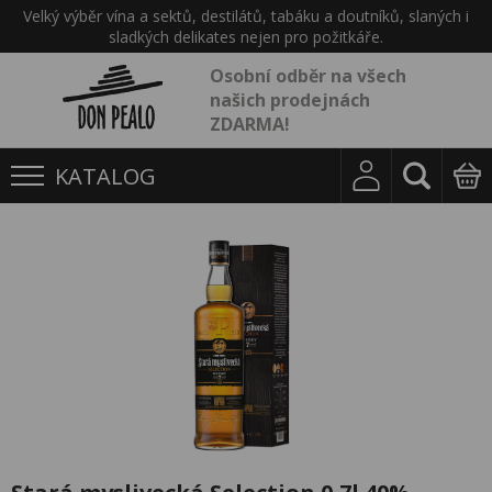
Velký výběr vína a sektů, destilátů, tabáku a doutníků, slaných i
sladkých delikates nejen pro požitkáře.
Osobní odběr na všech
našich prodejnách
ZDARMA!
KATALOG