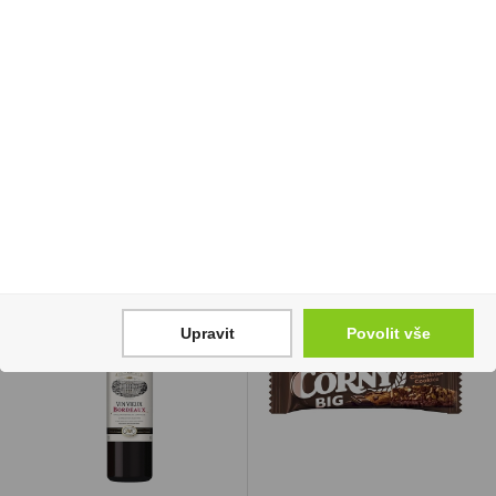
Doutníky Montecristo
Nicotinové sáčky 77
No.4
Raspberry Medium
16mg/g
9 999 Kč
125 Kč
Cena za:
krabičku (25 ks)
Skladem:
do 5 krabiček
Cena za:
1 ks
Skladem:
100 - 500 ks
Upravit
Povolit vše