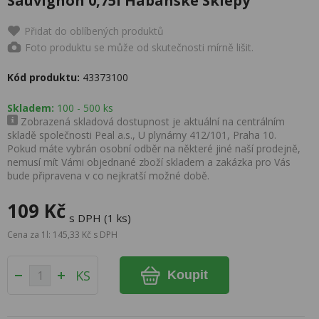
Sauvignon 0,75l Habánské Sklepy
Přidat do oblíbených produktů
Foto produktu se může od skutečnosti mírně lišit.
Kód produktu:
43373100
Skladem:
100 - 500 ks
Zobrazená skladová dostupnost je aktuální na centrálním
skladě společnosti Peal a.s., U plynárny 412/101, Praha 10.
Pokud máte vybrán osobní odběr na některé jiné naší prodejně,
nemusí mít Vámi objednané zboží skladem a zakázka pro Vás
bude připravena v co nejkratší možné době.
109 Kč
s DPH (1 ks)
Cena za 1l: 145,33 Kč s DPH
KS
Koupit