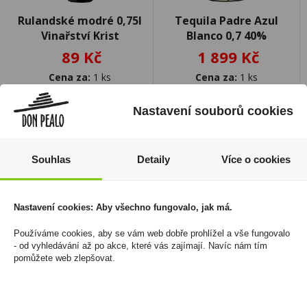
Rulandské modré 0,75l
Tequila Padre Azul
Vinařství Krist
Blanco 0,7 40%
89 Kč
1 899 Kč
Cena za:
1 ks
Cena za:
1 ks
Skladem:
5 - 50 ks
Skladem:
do 5 ks
Nastavení souborů cookies
Souhlas
Detaily
Více o cookies
Nastavení cookies: Aby všechno fungovalo, jak má.
Používáme cookies, aby se vám web dobře prohlížel a vše fungovalo
- od vyhledávání až po akce, které vás zajímají. Navíc nám tím
pomůžete web zlepšovat.