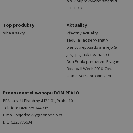
a.s. k připravované směrnici
EU TPD 3
Top produkty
Aktuality
Vína a sekty
Všechny aktuality
Tequila: jak se vyznat v
blanco, reposado a añejo (a
jak ji pít jinak než na ex)
Don Pealo partnerem Prague
Baseball Week 2026. Cava
Jaume Serra pro VIP zónu
Provozovatel e-shopu DON PEALO:
PEAL a.s., U Plynárny 412/101, Praha 10
Telefon: +420 725 744 315
E-mail: objednavky@donpealo.cz
DIČ: CZ25775634