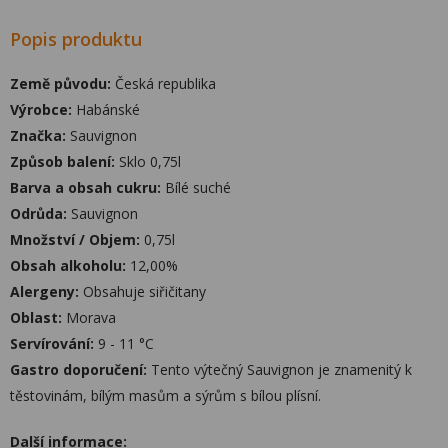
Popis produktu
Země původu:
Česká republika
Výrobce:
Habánské
Značka:
Sauvignon
Způsob balení:
Sklo 0,75l
Barva a obsah cukru:
Bílé suché
Odrůda:
Sauvignon
Množství / Objem:
0,75l
Obsah alkoholu:
12,00%
Alergeny:
Obsahuje siřičitany
Oblast:
Morava
Servírování:
9 - 11 °C
Gastro doporučení:
Tento výtečný Sauvignon je znamenitý k
těstovinám, bílým masům a sýrům s bílou plísní.
Další informace: