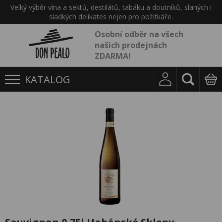
Velký výběr vína a sektů, destilátů, tabáku a doutníků, slaných i
sladkých delikates nejen pro požitkáře.
Osobní odběr na všech
našich prodejnách
ZDARMA!
KATALOG