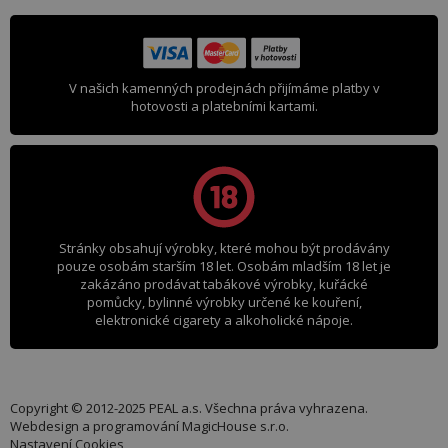
V našich kamenných prodejnách přijímáme platby v
hotovosti a platebními kartami.
Stránky obsahují výrobky, které mohou být prodávány
pouze osobám starším 18 let. Osobám mladším 18 let je
zakázáno prodávat tabákové výrobky, kuřácké
pomůcky, bylinné výrobky určené ke kouření,
elektronické cigarety a alkoholické nápoje.
Copyright © 2012-2025 PEAL a.s. Všechna práva vyhrazena.
Webdesign a programování
MagicHouse s.r.o.
Nastavení Cookies