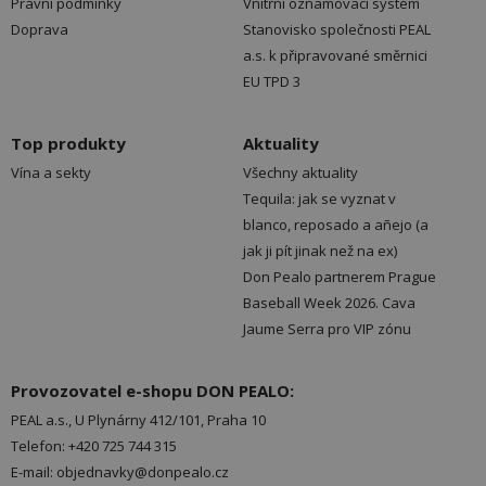
Právní podmínky
Vnitřní oznamovací systém
Doprava
Stanovisko společnosti PEAL
a.s. k připravované směrnici
EU TPD 3
Top produkty
Aktuality
Vína a sekty
Všechny aktuality
Tequila: jak se vyznat v
blanco, reposado a añejo (a
jak ji pít jinak než na ex)
Don Pealo partnerem Prague
Baseball Week 2026. Cava
Jaume Serra pro VIP zónu
Provozovatel e-shopu DON PEALO:
PEAL a.s., U Plynárny 412/101, Praha 10
Telefon: +420 725 744 315
E-mail: objednavky@donpealo.cz