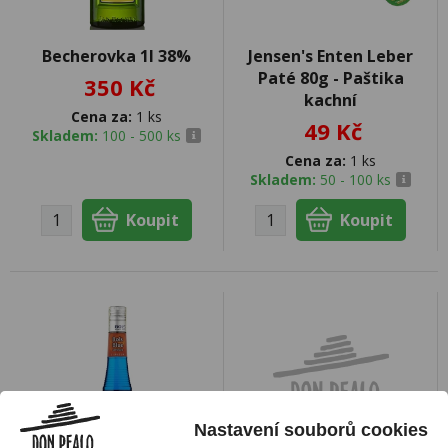
Becherovka 1l 38%
Jensen's Enten Leber
Paté 80g - Paštika
350 Kč
kachní
Cena za:
1 ks
49 Kč
Skladem:
100 - 500 ks
Cena za:
1 ks
Skladem:
50 - 100 ks
Nastavení souborů cookies