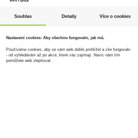
Souhlas
Detaily
Více o cookies
Bols Blue 0,7l 21%
Marlboro Crafted Gold
KS Box 20 166Kč U
379 Kč
1 660 Kč
Cena za:
1 ks
Nastavení cookies: Aby všechno fungovalo, jak má.
Skladem:
5 - 50 ks
Cena za:
balení (10 ks)
Skladem:
50 - 100 balení
Používáme cookies, aby se vám web dobře prohlížel a vše fungovalo
- od vyhledávání až po akce, které vás zajímají. Navíc nám tím
pomůžete web zlepšovat.