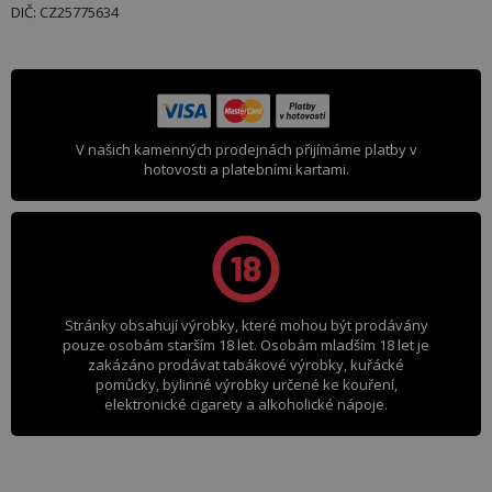
DIČ: CZ25775634
V našich kamenných prodejnách přijímáme platby v
hotovosti a platebními kartami.
Stránky obsahují výrobky, které mohou být prodávány
pouze osobám starším 18 let. Osobám mladším 18 let je
zakázáno prodávat tabákové výrobky, kuřácké
pomůcky, bylinné výrobky určené ke kouření,
elektronické cigarety a alkoholické nápoje.