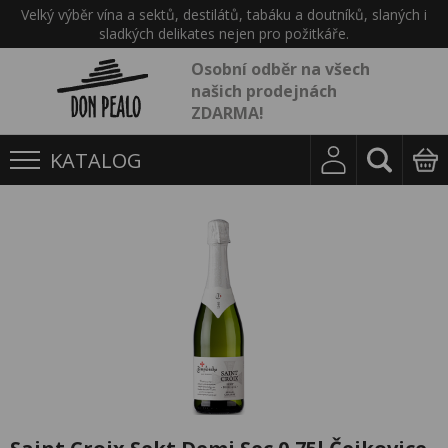
Velký výběr vína a sektů, destilátů, tabáku a doutníků, slaných i
sladkých delikates nejen pro požitkáře.
Osobní odběr na všech
našich prodejnách
ZDARMA!
KATALOG