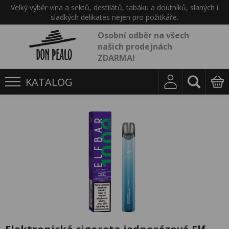
Velký výběr vína a sektů, destilátů, tabáku a doutníků, slaných i
sladkých delikates nejen pro požitkáře.
Osobní odběr na všech
našich prodejnách
ZDARMA!
KATALOG