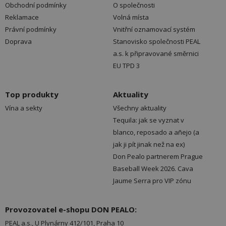
Obchodní podmínky
O společnosti
Reklamace
Volná místa
Právní podmínky
Vnitřní oznamovací systém
Doprava
Stanovisko společnosti PEAL
a.s. k připravované směrnici
EU TPD 3
Top produkty
Aktuality
Vína a sekty
Všechny aktuality
Tequila: jak se vyznat v
blanco, reposado a añejo (a
jak ji pít jinak než na ex)
Don Pealo partnerem Prague
Baseball Week 2026. Cava
Jaume Serra pro VIP zónu
Provozovatel e-shopu DON PEALO:
PEAL a.s., U Plynárny 412/101, Praha 10