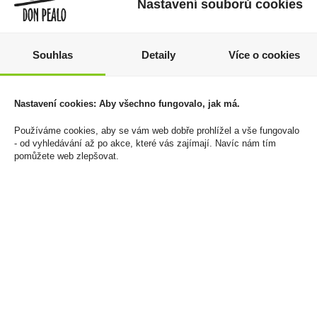
Nastavení souborů cookies
Souhlas
Detaily
Více o cookies
Espero Reserva
Peprmint 0,5l 19%
Nastavení cookies: Aby všechno fungovalo, jak má.
Exclusiva 0,7l 40% Tuba
Božkov
649 Kč
159 Kč
Používáme cookies, aby se vám web dobře prohlížel a vše fungovalo
- od vyhledávání až po akce, které vás zajímají. Navíc nám tím
Cena za:
1 ks
Cena za:
1 ks
pomůžete web zlepšovat.
Skladem:
5 - 50 ks
Skladem:
50 - 100 ks