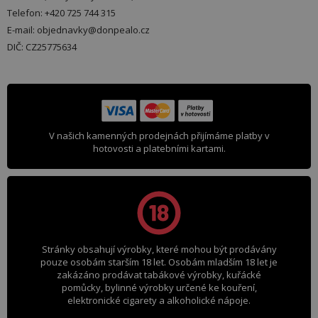
Telefon: +420 725 744 315
E-mail: objednavky@donpealo.cz
DIČ: CZ25775634
V našich kamenných prodejnách přijímáme platby v
hotovosti a platebními kartami.
Stránky obsahují výrobky, které mohou být prodávány
pouze osobám starším 18 let. Osobám mladším 18 let je
zakázáno prodávat tabákové výrobky, kuřácké
pomůcky, bylinné výrobky určené ke kouření,
elektronické cigarety a alkoholické nápoje.