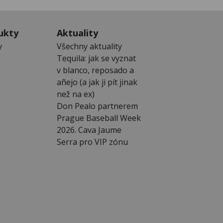
ukty
Aktuality
y
Všechny aktuality
Tequila: jak se vyznat
v blanco, reposado a
añejo (a jak ji pít jinak
než na ex)
Don Pealo partnerem
Prague Baseball Week
2026. Cava Jaume
Serra pro VIP zónu