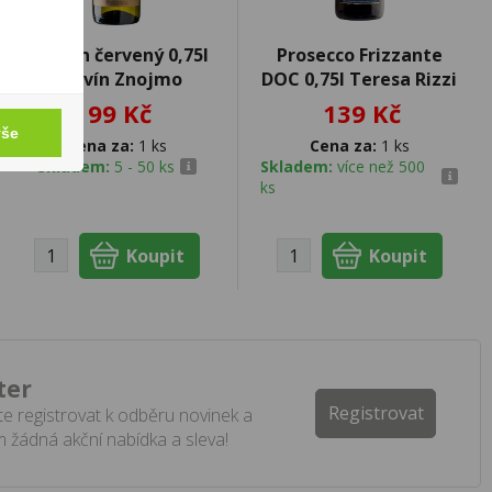
Tramín červený 0,75l
Prosecco Frizzante
Znovín Znojmo
DOC 0,75l Teresa Rizzi
99 Kč
139 Kč
vše
Cena za:
1 ks
Cena za:
1 ks
Skladem:
5 - 50 ks
Skladem:
více než 500
ks
ter
Registrovat
e registrovat k odběru novinek a
 žádná akční nabídka a sleva!