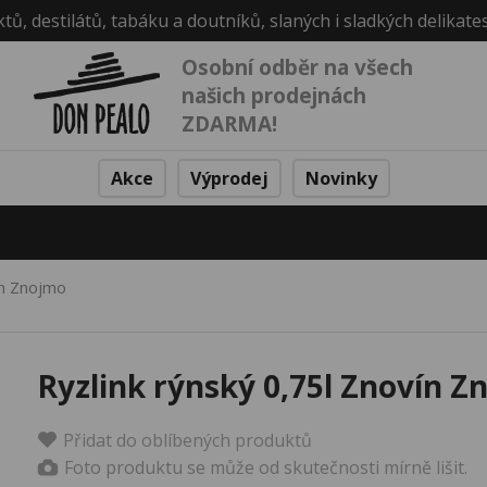
ktů, destilátů, tabáku a doutníků, slaných i sladkých delikate
Osobní odběr na všech
našich prodejnách
ZDARMA!
Akce
Výprodej
Novinky
ín Znojmo
Ryzlink rýnský 0,75l Znovín Z
Přidat do oblíbených produktů
Foto produktu se může od skutečnosti mírně lišit.