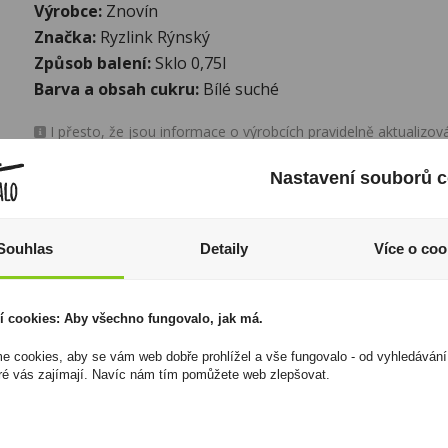
Výrobce:
Znovín
Značka:
Ryzlink Rýnský
Způsob balení:
Sklo 0,75l
Barva a obsah cukru:
Bílé suché
I přesto, že jsou informace o výrobcích pravidelně aktualiz
odpovědnost za jakékoliv nesprávné informace. To však nemá vl
zákona. Tyto informace jsou podávány pouze pro osobní použit
Nastavení souborů c
kopírovány bez předchozího souhlasu DonPealo ani bez řádnéh
Souhlas
Detaily
Více o coo
í cookies: Aby všechno fungovalo, jak má.
 cookies, aby se vám web dobře prohlížel a vše fungovalo - od vyhledávání
ré vás zajímají. Navíc nám tím pomůžete web zlepšovat.