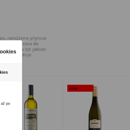
ovány, nemůžeme přijmout
iv na Vaše práva dle
í a nemohou být jakkoliv
ookies
o uvedení zdroje.
kies
akce
 až po