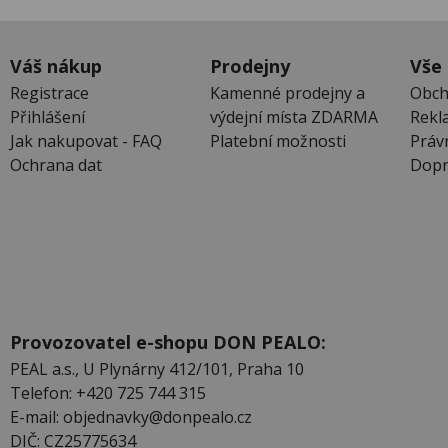
Váš nákup
Prodejny
Vše
Registrace
Kamenné prodejny a
Obch
Přihlášení
výdejní místa ZDARMA
Rekl
Jak nakupovat - FAQ
Platební možnosti
Práv
Ochrana dat
Dopr
Provozovatel e-shopu DON PEALO:
PEAL a.s., U Plynárny 412/101, Praha 10
Telefon: +420 725 744 315
E-mail: objednavky@donpealo.cz
DIČ: CZ25775634