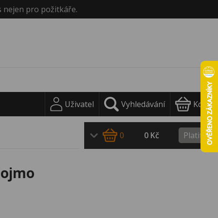
s nejen pro požitkáře.
Uživatel
Vyhledávání
Košík
0
0 Kč
Platit
nojmo