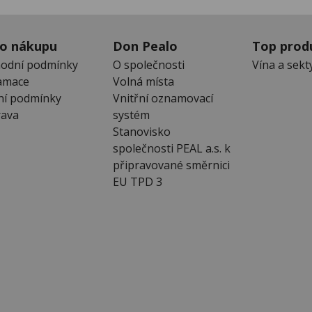
 o nákupu
Don Pealo
Top prod
odní podmínky
O společnosti
Vína a sekt
amace
Volná místa
ní podmínky
Vnitřní oznamovací
ava
systém
Stanovisko
společnosti PEAL a.s. k
připravované směrnici
EU TPD 3