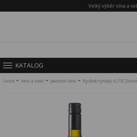
Velký výběr vína a se
KATALOG
Úvod
Víno a sekt
Jakostní víno
Ryzlink rýnský 0,75l Znov