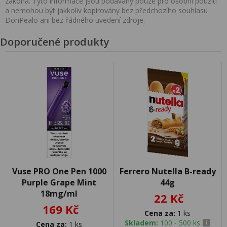
zákona. Tyto informace jsou podávány pouze pro osobní použití
a nemohou být jakkoliv kopírovány bez předchozího souhlasu
DonPealo ani bez řádného uvedení zdroje.
Doporučené produkty
Vuse PRO One Pen 1000
Ferrero Nutella B-ready
Purple Grape Mint
44g
18mg/ml
22 Kč
169 Kč
Cena za:
1 ks
Skladem:
100 - 500 ks
Cena za:
1 ks