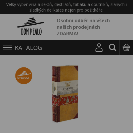
Velký výběr vína a sektů, destilátů, tabáku a doutníků, slaných i
sladkých delikates nejen pro požitkáře.
Osobní odběr na všech
našich prodejnách
ZDARMA!
KATALOG