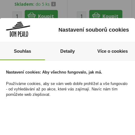
Skladem:
do 5 ks
Nastavení souborů cookies
novinka
Souhlas
Detaily
Více o cookies
Nastavení cookies: Aby všechno fungovalo, jak má.
Používáme cookies, aby se vám web dobře prohlížel a vše fungovalo
- od vyhledávání až po akce, které vás zajímají. Navíc nám tím
pomůžete web zlepšovat.
Káva Davidoff Origins
Dusátko - Nacpávač
Brazil 90g
Dýmek
169 Kč
40 Kč
Cena za:
1 ks
Cena za:
1 ks
Skladem:
do 5 ks
Skladem:
50 - 100 ks