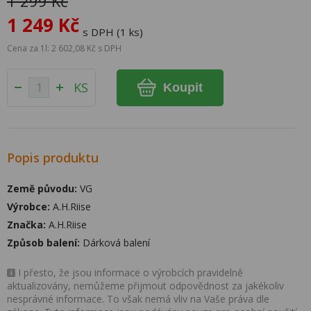
1 299 Kč
1 249 Kč
s DPH (1 ks)
Cena za 1l: 2 602,08 Kč s DPH
KS
Koupit
Popis produktu
Země původu:
VG
Výrobce:
A.H.Riise
Značka:
A.H.Riise
Způsob balení:
Dárková balení
I přesto, že jsou informace o výrobcích pravidelně
aktualizovány, nemůžeme přijmout odpovědnost za jakékoliv
nesprávné informace. To však nemá vliv na Vaše práva dle