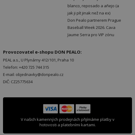
blanco, reposado a añejo (a
jak ji pít jinak než na ex)
Don Pealo partnerem Prague
Baseball Week 2026. Cava
Jaume Serra pro VIP zónu
Provozovatel e-shopu DON PEALO:
PEAL a.s., U Plynárny 412/101, Praha 10
Telefon: +420 725 744 315
E-mail: objednavky@donpealo.cz
DIČ: CZ25775634
V našich kamenných prodejnách přijímáme platby v
hotovosti a platebními kartami.