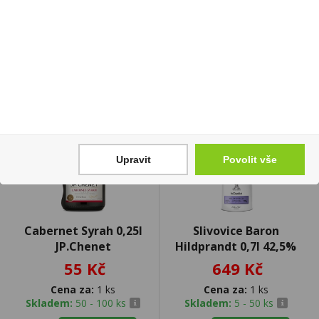
Upravit
Povolit vše
Cabernet Syrah 0,25l
Slivovice Baron
JP.Chenet
Hildprandt 0,7l 42,5%
55 Kč
649 Kč
Cena za:
1 ks
Cena za:
1 ks
Skladem:
50 - 100 ks
Skladem:
5 - 50 ks