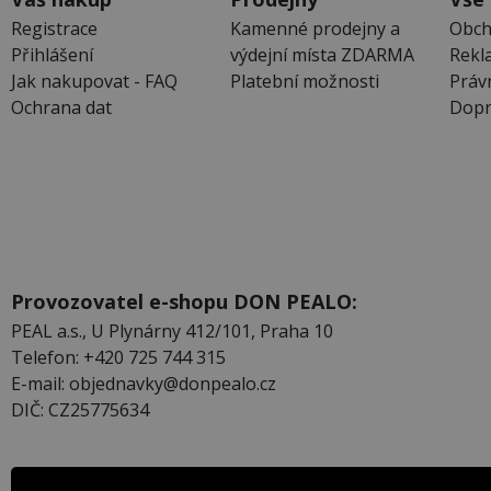
Registrace
Kamenné prodejny a
Obch
Přihlášení
výdejní místa ZDARMA
Rekl
Jak nakupovat - FAQ
Platební možnosti
Práv
Ochrana dat
Dopr
Provozovatel e-shopu DON PEALO:
PEAL a.s., U Plynárny 412/101, Praha 10
Telefon: +420 725 744 315
E-mail: objednavky@donpealo.cz
DIČ: CZ25775634