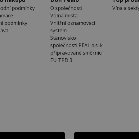
odní podmínky
O společnosti
Vína a sekt
amace
Volná místa
ní podmínky
Vnitřní oznamovací
ava
systém
Stanovisko
společnosti PEAL a.s. k
připravované směrnici
EU TPD 3