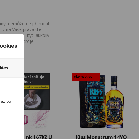
ovány, nemůžeme přijmout
iv na Vaše práva dle
í a nemohou být jakkoliv
o uvedení zdroje.
ookies
kies
sleva -5%
 až po
LD Pink 167Kč U
Kiss Monstrum 14YO