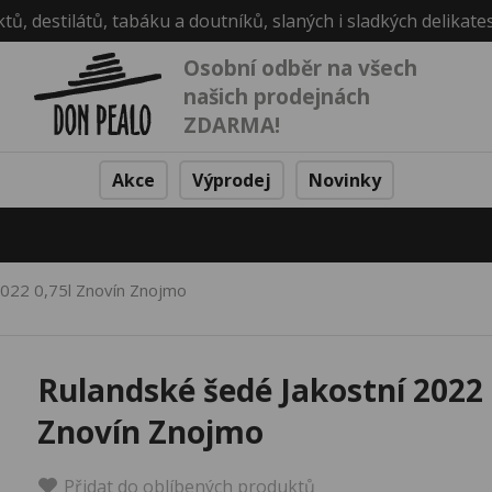
ktů, destilátů, tabáku a doutníků, slaných i sladkých delikate
Osobní odběr na všech
našich prodejnách
ZDARMA!
Akce
Výprodej
Novinky
2022 0,75l Znovín Znojmo
Rulandské šedé Jakostní 2022 
Znovín Znojmo
Přidat do oblíbených produktů