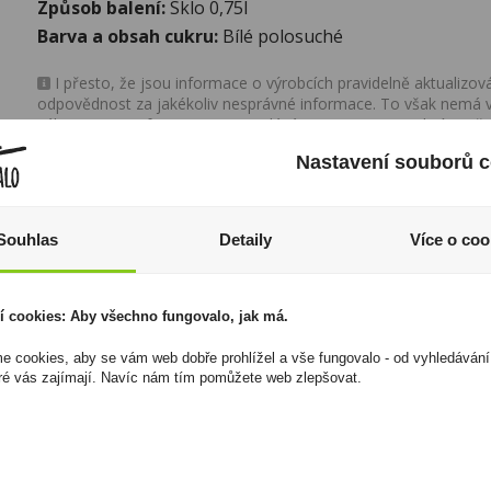
Způsob balení:
Sklo 0,75l
Barva a obsah cukru:
Bílé polosuché
I přesto, že jsou informace o výrobcích pravidelně aktualiz
odpovědnost za jakékoliv nesprávné informace. To však nemá vl
zákona. Tyto informace jsou podávány pouze pro osobní použit
kopírovány bez předchozího souhlasu DonPealo ani bez řádnéh
Nastavení souborů c
Souhlas
Detaily
Více o coo
í cookies: Aby všechno fungovalo, jak má.
 cookies, aby se vám web dobře prohlížel a vše fungovalo - od vyhledávání
ré vás zajímají. Navíc nám tím pomůžete web zlepšovat.
Avanti Pesca Broskev
Tabák cigaretový