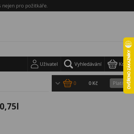
s nejen pro požitkáře.
Uživatel
Vyhledávání
Košík
0
0 Kč
Platit
0,75l