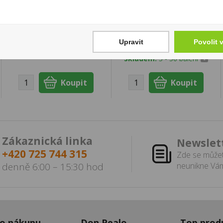
0,75l
Bacco American Blend
30g
64 Kč
2 299 Kč
Cena za:
1 ks
Upravit
Povolit 
Skladem:
100 - 500 ks
Cena za:
balení (10 ks)
Skladem:
5 - 50 balení
Zákaznická linka
Newslet
+420 725 744 315
Zde se můžet
denně 6:00 – 15:30 hod
neunikne Vám
 o nákupu
Don Pealo
Top prod