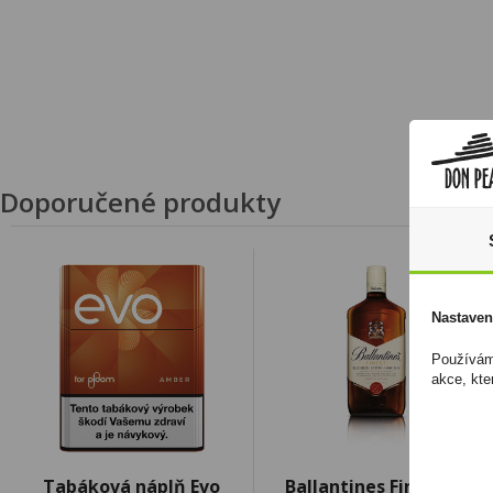
Doporučené produkty
Nastaven
Používáme
akce, kte
Tabáková náplň Evo
Ballantines Finest 1l