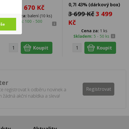
0,7l 43% (dárkový box)
1 670 Kč
3 699 Kč
3 499
Cena za:
balení (10 ks)
Kč
Skladem:
100 - 500
vše
balení
Cena za:
1 ks
Skladem:
5 - 50 ks
ter
Registrovat
e registrovat k odběru novinek a
 žádná akční nabídka a sleva!
ukty
Aktuality