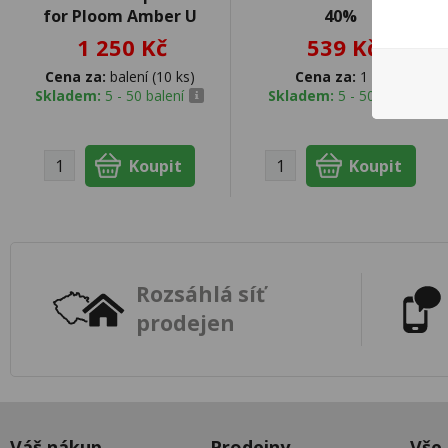
for Ploom Amber U
40%
1 250 Kč
539 Kč
Cena za:
balení (10 ks)
Cena za:
1 ks
Skladem:
5 - 50 balení
Skladem:
5 - 50 ks
Rozsáhlá síť
prodejen
Váš nákup
Prodejny
Vše