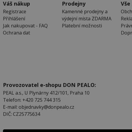
Váš nákup
Prodejny
Vše
Registrace
Kamenné prodejny a
Obch
Přihlášení
výdejní místa ZDARMA
Rekl
Jak nakupovat - FAQ
Platební možnosti
Práv
Ochrana dat
Dopr
Provozovatel e-shopu DON PEALO:
PEAL a.s., U Plynárny 412/101, Praha 10
Telefon: +420 725 744 315
E-mail: objednavky@donpealo.cz
DIČ: CZ25775634