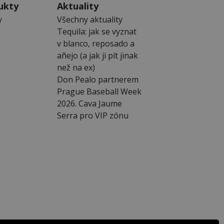
ukty
Aktuality
y
Všechny aktuality
Tequila: jak se vyznat
v blanco, reposado a
añejo (a jak ji pít jinak
než na ex)
Don Pealo partnerem
Prague Baseball Week
2026. Cava Jaume
Serra pro VIP zónu