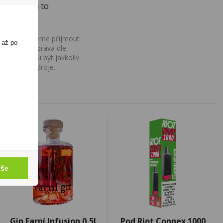
h plodů- a to
ovány, nemůžeme přijmout
 až po
iv na Vaše práva dle
í a nemohou být jakkoliv
o uvedení zdroje.
vše
Gin Farní Infusion 0,5l
Pod Riot Connex 1000