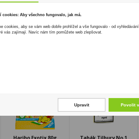
Tatratea 62% Goralský Vám přináší bohatou chuť lesníc
borůvek, ostružin a lesních jahod.
í cookies: Aby všechno fungovalo, jak má.
I přesto, že jsou informace o výrobcích pravidelně aktualiz
 cookies, aby se vám web dobře prohlížel a vše fungovalo - od vyhledávání
odpovědnost za jakékoliv nesprávné informace. To však nemá vl
ré vás zajímají. Navíc nám tím pomůžete web zlepšovat.
zákona. Tyto informace jsou podávány pouze pro osobní použit
kopírovány bez předchozího souhlasu DonPealo ani bez řádnéh
Upravit
Povolit 
Haribo Exotix 80g
Tabák Tilbury No.1