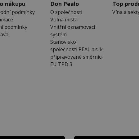
 o nákupu
Don Pealo
Top prod
odní podmínky
O společnosti
Vína a sekt
amace
Volná místa
ní podmínky
Vnitřní oznamovací
ava
systém
Stanovisko
společnosti PEAL a.s. k
připravované směrnici
EU TPD 3