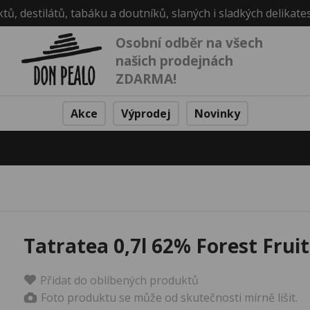
ktů, destilátů, tabáku a doutníků, slaných i sladkých delikate
Osobní odběr na všech
našich prodejnách
ZDARMA!
Akce
Výprodej
Novinky
Tatratea 0,7l 62% Forest Fruit
Přidat do oblíbených produktů
Foto produktu se může od skutečnosti mírně lišit.