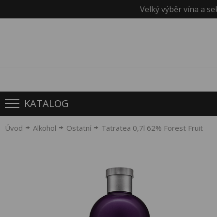
Velký výběr vína a se
KATALOG
Úvod
Alkohol
Ostatní
Tatratea 0,7l 62% Forest Fruit