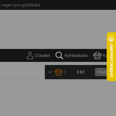
s nejen pro požitkáře.
Uživatel
Vyhledávání
Košík
0
0 Kč
Platit