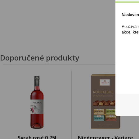
Nastaven
Používáme
akce, kte
Doporučené produkty
Syrah rosé 0,75l
Niederegger - Variace