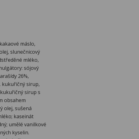
 kakaové máslo,
olej, slunečnicový
odstředěné mléko,
mulgátory: sójový
; arašídy 26%,
, kukuřičný sirup,
(kukuřičný sirup s
kým obsahem
ý olej, sušená
mléko; kaseinát
odný; umělé vanilkové
ných kyselin.