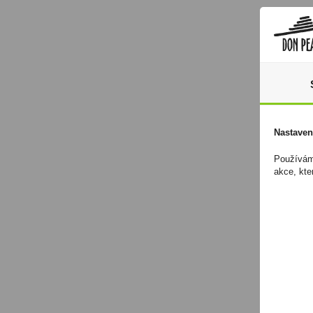
Nastaven
Používáme
akce, kte