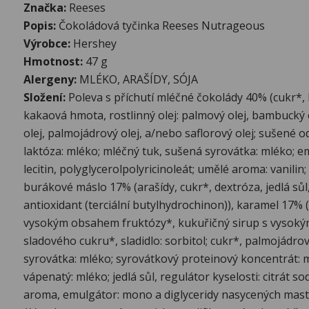
Značka:
Reeses
Popis:
Čokoládová tyčinka Reeses Nutrageous
Výrobce:
Hershey
Hmotnost:
47 g
Alergeny:
MLÉKO, ARAŠÍDY, SÓJA
Složení:
Poleva s příchutí mléčné čokolády 40% (cukr*,
kakaová hmota, rostlinný olej: palmový olej, bambucký 
olej, palmojádrový olej, a/nebo saflorový olej; sušené 
laktóza: mléko; mléčný tuk, sušená syrovátka: mléko; e
lecitin, polyglycerolpolyricinoleát; umělé aroma: vanilin
burákové máslo 17% (arašídy, cukr*, dextróza, jedlá sůl
antioxidant (terciální butylhydrochinon)), karamel 17% 
vysokým obsahem fruktózy*, kukuřičný sirup s vyso
sladového cukru*, sladidlo: sorbitol; cukr*, palmojádrov
syrovátka: mléko; syrovátkový proteinový koncentrát: 
vápenatý: mléko; jedlá sůl, regulátor kyselosti: citrát s
aroma, emulgátor: mono a diglyceridy nasycených mast