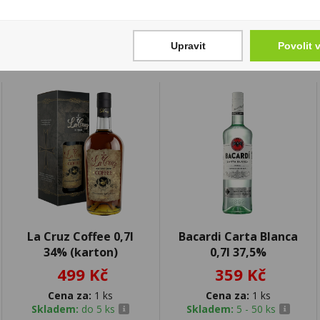
zákona. Tyto informace jsou podávány pouze pro osobní použit
kopírovány bez předchozího souhlasu DonPealo ani bez řádnéh
Upravit
Povolit 
La Cruz Coffee 0,7l
Bacardi Carta Blanca
34% (karton)
0,7l 37,5%
499 Kč
359 Kč
Cena za:
1 ks
Cena za:
1 ks
Skladem:
do 5 ks
Skladem:
5 - 50 ks