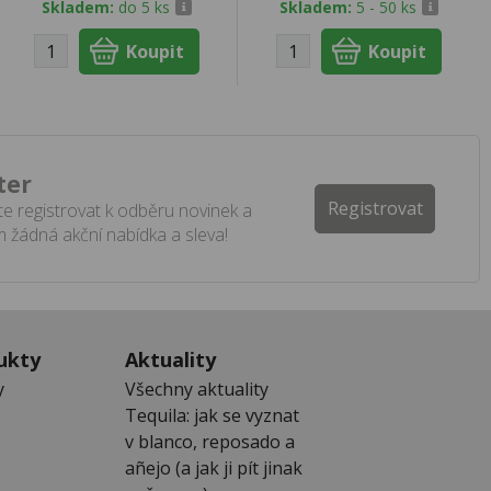
Skladem:
do 5 ks
Skladem:
5 - 50 ks
ter
Registrovat
e registrovat k odběru novinek a
 žádná akční nabídka a sleva!
ukty
Aktuality
y
Všechny aktuality
Tequila: jak se vyznat
v blanco, reposado a
añejo (a jak ji pít jinak