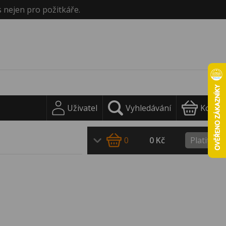
s nejen pro požitkáře.
Uživatel
Vyhledávání
Košík
0
0 Kč
Platit