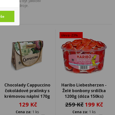
í a nemohou být jakkoliv
o uvedení zdroje.
vše
sleva -23%
Chocolady Cappuccino
Haribo Liebesherzen -
čokoládové pralinky s
Želé bonbony srdíčka
krémovou náplní 170g
1200g (dóza 150ks)
129 Kč
259 Kč
199 Kč
Cena za:
1 ks
Cena za:
1 ks