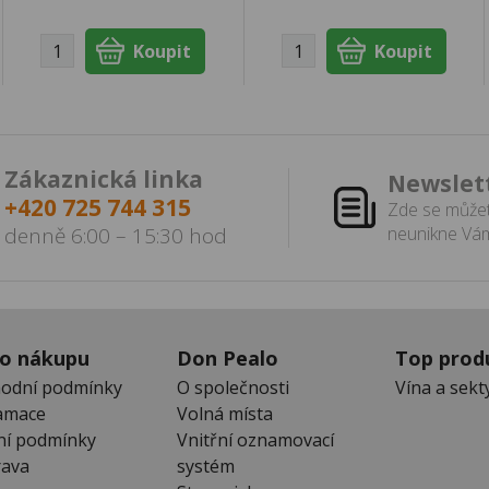
Zákaznická linka
Newslet
+420 725 744 315
Zde se můžet
denně 6:00 – 15:30 hod
neunikne Vám
 o nákupu
Don Pealo
Top prod
odní podmínky
O společnosti
Vína a sekt
amace
Volná místa
ní podmínky
Vnitřní oznamovací
ava
systém