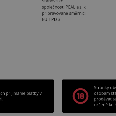
Stanovisko
společnosti PEAL a.s. k
připravované směrnici
EU TPD 3
Stránky ob
ch přijímáme platby v
osobám sta
i.
prodávat t
určené ke k