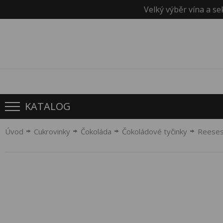
Velký výběr vína a se
KATALOG
Úvod
Cukrovinky
Čokoláda
Čokoládové tyčinky
Reeses