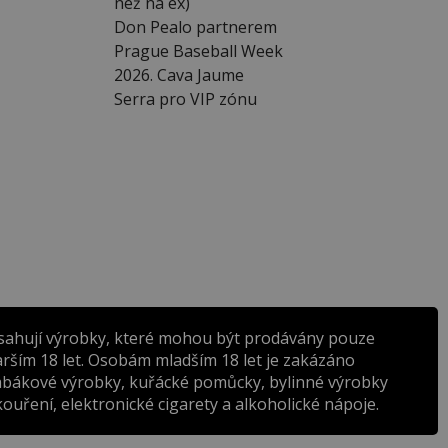
než na ex)
Don Pealo partnerem
Prague Baseball Week
2026. Cava Jaume
Serra pro VIP zónu
sahují výrobky, které mohou být prodávány pouze
rším 18 let. Osobám mladším 18 let je zakázáno
abákové výrobky, kuřácké pomůcky, bylinné výrobky
ouření, elektronické cigarety a alkoholické nápoje.