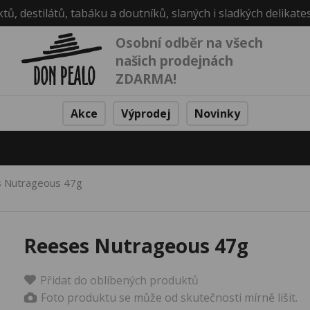
ktů, destilátů, tabáku a doutníků, slaných i sladkých delikate
Osobní odběr na všech
našich prodejnách
ZDARMA!
Akce
Výprodej
Novinky
 Nutrageous 47g
Reeses Nutrageous 47g
Přidat do oblíbených produktů
Foto produktu se může od skutečnosti mírně lišit.