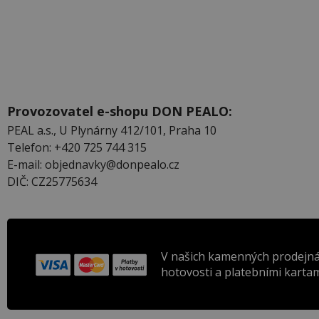
Provozovatel e-shopu DON PEALO:
PEAL a.s., U Plynárny 412/101, Praha 10
Telefon: +420 725 744 315
E-mail: objednavky@donpealo.cz
DIČ: CZ25775634
V našich kamenných prodejná
hotovosti a platebními kartam