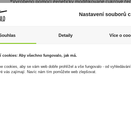
*Vyrobeno pomocí geneticky modifikované cukrové řep
sójových bobů.
Nastavení souborů c
Výživové hodnoty
Souhlas
Detaily
Více o coo
Energetická hodnota na 100g:
2093 kJ/ 513 kcal
Tuky:
30 g
í cookies: Aby všechno fungovalo, jak má.
z toho nasycené mastné kyseliny:
10 g
 cookies, aby se vám web dobře prohlížel a vše fungovalo - od vyhledávání
Sacharidy:
55 g
ré vás zajímají. Navíc nám tím pomůžete web zlepšovat.
z toho cukry:
45 g
Bílkoviny:
12 g
Sůl:
0,4 g
Další informace:
Jemné arašídové máslo, křupavé kous
karamel a mléčná čokoláda. To vše v jedné tyčince.
I přesto, že jsou informace o výrobcích pravidelně aktualiz
odpovědnost za jakékoliv nesprávné informace. To však nemá vl