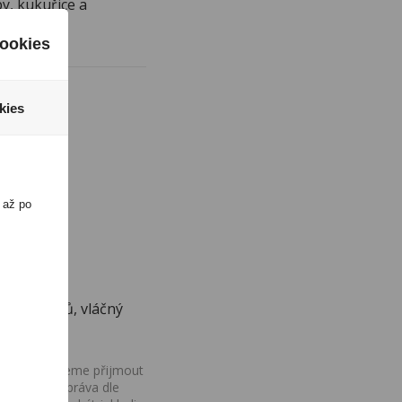
y, kukuřice a
ookies
kies
 až po
ky arašídů, vláčný
ovány, nemůžeme přijmout
iv na Vaše práva dle