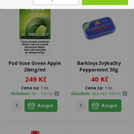
Pod Vuse Green Apple
Barkleys žvýkačky
20mg/ml
Peppermint 30g
249 Kč
40 Kč
Cena za:
1 ks
Cena za:
1 ks
Skladem:
50 - 100 ks
Skladem:
více než 500 ks