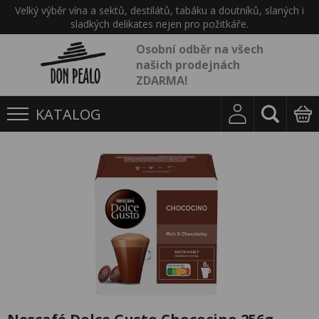
Velký výběr vína a sektů, destilátů, tabáku a doutníků, slaných i
sladkých delikates nejen pro požitkáře.
Osobní odběr na všech
našich prodejnách
ZDARMA!
KATALOG