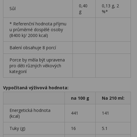
0,40
0,13 g, 2
Sůl
g
%*
* Referenční hodnota příjmu
u průměrné dospělé osoby
(8400 kJ/ 2000 kcal)
Balení obsahuje 8 porcí
Porce by měla být upravena
pro děti různých věkových
kategorií
Vypočítaná výživová hodnota:
na 100 g
Na 210 ml:
Energetická hodnota
441
141
(kcal)
Tuky (g)
16
5.1