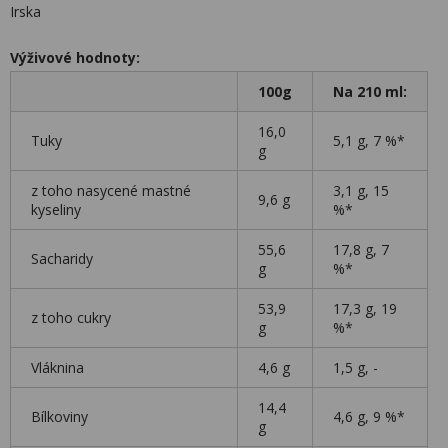
Irska
Výživové hodnoty:
100g
Na 210 ml:
16,0
Tuky
5,1 g, 7 %*
g
z toho nasycené mastné
3,1 g, 15
9,6 g
kyseliny
%*
55,6
17,8 g, 7
Sacharidy
g
%*
53,9
17,3 g, 19
z toho cukry
g
%*
Vláknina
4,6 g
1,5 g, -
14,4
Bílkoviny
4,6 g, 9 %*
g