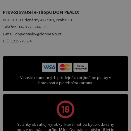
Provozovatel e-shopu DON PEALO:
PEAL a.s., U Plynárny 412/101, Praha 10
Telefon: +420 725 744 315
E-mail: objednavky@donpealo.cz
DIČ: CZ25775634
V našich kamenných prodejnách přijímáme platby v
hotovosti a platebními kartami.
Stránky obsahují výrobky, které mohou být prodávány
pouze osobám starším 18 let. Osobám mladším 18 let je