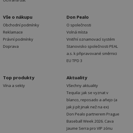
Ochrana dat
Vše o nákupu
Don Pealo
Obchodní podmínky
O společnosti
Reklamace
Volná místa
Právní podmínky
Vnitřní oznamovací systém
Doprava
Stanovisko společnosti PEAL
a.s. k připravované směrnici
EU TPD 3
Top produkty
Aktuality
Vína a sekty
Všechny aktuality
Tequila: jak se vyznat v
blanco, reposado a añejo (a
jak ji pít jinak než na ex)
Don Pealo partnerem Prague
Baseball Week 2026. Cava
Jaume Serra pro VIP zónu