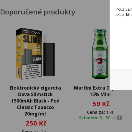
Doporučené produkty
Používáme
akce, kte
Elektronická cigareta
Martini Extra Dry 0,06l
Oxva Slimstick
15% Mini
1500mAh Black - Pod
59 Kč
Classic Tobacco
Cena za:
1 ks
20mg/ml
Skladem:
5 - 50 ks
250 Kč
Cena za:
1 ks