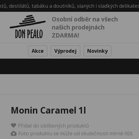
ktů, destilátů, tabáku a doutníků, slaných i sladkých delikate
Osobní odběr na všech
našich prodejnách
ZDARMA!
Akce
Výprodej
Novinky
Monin Caramel 1l
Přidat do oblíbených produktů
Foto produktu se může od skutečnosti mírně lišit.