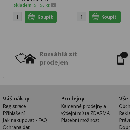
Skladem:
5 - 50 ks
Rozsáhlá síť
prodejen
Váš nákup
Prodejny
Vše
Registrace
Kamenné prodejny a
Obch
Přihlášení
výdejní místa ZDARMA
Rekl
Jak nakupovat - FAQ
Platební možnosti
Práv
Ochrana dat
Dopr