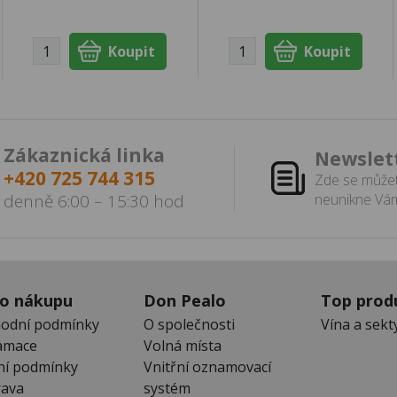
Zákaznická linka
Newslet
+420 725 744 315
Zde se můžet
denně 6:00 – 15:30 hod
neunikne Vám
 o nákupu
Don Pealo
Top prod
odní podmínky
O společnosti
Vína a sekt
amace
Volná místa
ní podmínky
Vnitřní oznamovací
ava
systém