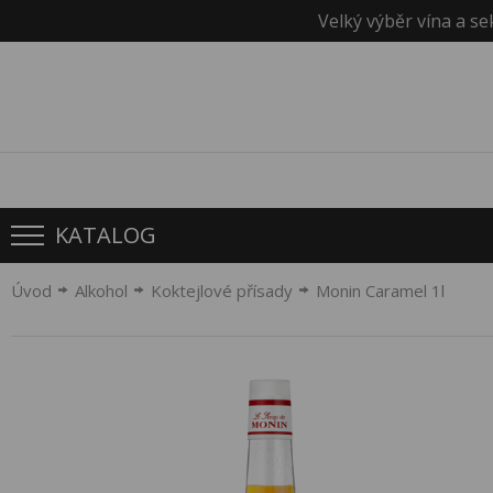
Velký výběr vína a se
KATALOG
Úvod
Alkohol
Koktejlové přísady
Monin Caramel 1l