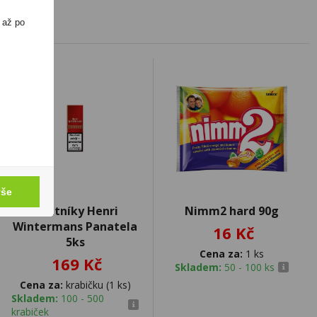
 až po
vše
Doutníky Henri
Nimm2 hard 90g
Wintermans Panatela
16 Kč
5ks
Cena za:
1 ks
169 Kč
Skladem:
50 - 100 ks
Cena za:
krabičku (1 ks)
Skladem:
100 - 500
krabiček