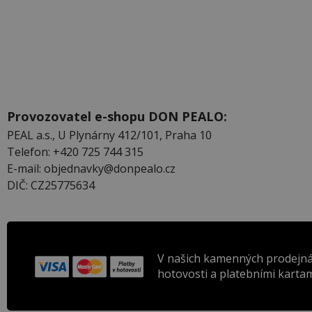
Provozovatel e-shopu DON PEALO:
PEAL a.s., U Plynárny 412/101, Praha 10
Telefon: +420 725 744 315
E-mail: objednavky@donpealo.cz
DIČ: CZ25775634
V našich kamenných prodejná
hotovosti a platebními kartam