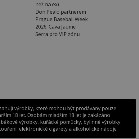
než na ex)
Don Pealo partnerem
Prague Baseball Week
2026. Cava Jaume
Serra pro VIP zónu
sahují výrobky, které mohou být prodávány pouze
rším 18 let. Osobám mladším 18 let je zakázáno
abákové výrobky, kuřácké pomůcky, bylinné výrobky
ouření, elektronické cigarety a alkoholické nápoje.