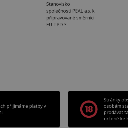
Stanovisko
společnosti PEAL a.s. k
připravované směrnici
EU TPD 3
Stránky ob
ch přijímáme platby v
osobám sta
i.
prodávat t
určené ke k