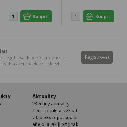
ter
Registrovat
e registrovat k odběru novinek a
 žádná akční nabídka a sleva!
ukty
Aktuality
y
Všechny aktuality
Tequila: jak se vyznat
v blanco, reposado a
añejo (a jak ji pít jinak