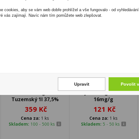
 cookies, aby se vám web dobře prohlížel a vše fungovalo - od vyhledávání
ré vás zajímají. Navíc nám tím pomůžete web zlepšovat.
Upravit
Povolit 
Božkov Originál
Syx Strong Freeze
Tuzemský 1l 37,5%
16mg/g
359 Kč
121 Kč
Cena za:
1 ks
Cena za:
1 ks
Skladem:
100 - 500 ks
Skladem:
5 - 50 ks