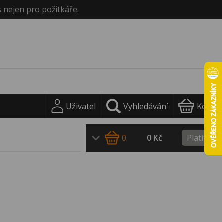
s nejen pro požitkáře.
Uživatel
Vyhledávání
Košík
0
0 Kč
Platit