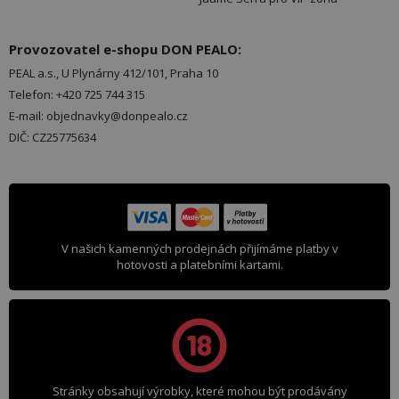
Provozovatel e-shopu DON PEALO:
PEAL a.s., U Plynárny 412/101, Praha 10
Telefon: +420 725 744 315
E-mail: objednavky@donpealo.cz
DIČ: CZ25775634
V našich kamenných prodejnách přijímáme platby v
hotovosti a platebními kartami.
Stránky obsahují výrobky, které mohou být prodávány