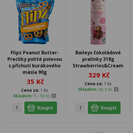
Flipz Peanut Butter-
Baileys čokoládové
Preclíky polité polevou
pralinky 318g
s příchutí burákového
Strawberries&Cream
másla 90g
329 Kč
35 Kč
Cena za:
1 ks
Skladem:
do 5 ks
Cena za:
1 ks
Skladem:
5 - 50 ks