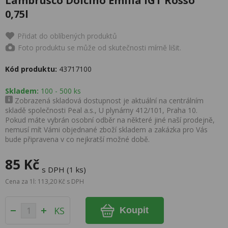
Lambrusco Dolcino Emilia IGT Rosso
0,75l
Přidat do oblíbených produktů
Foto produktu se může od skutečnosti mírně lišit.
Kód produktu:
43717100
Skladem:
100 - 500 ks
Zobrazená skladová dostupnost je aktuální na centrálním
skladě společnosti Peal a.s., U plynárny 412/101, Praha 10.
Pokud máte vybrán osobní odběr na některé jiné naší prodejně,
nemusí mít Vámi objednané zboží skladem a zakázka pro Vás
bude připravena v co nejkratší možné době.
85 Kč
s DPH (1 ks)
Cena za 1l: 113,20 Kč s DPH
KS
Koupit