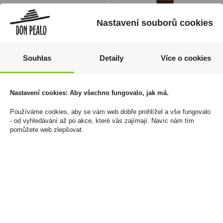
Nastavení souborů cookies
Souhlas
Detaily
Více o cookies
Nastavení cookies: Aby všechno fungovalo, jak má.
Rolovačka OCB
Slivovice 3YO Budík
Plastová
Zlatá 0,05l 45% Mini
Používáme cookies, aby se vám web dobře prohlížel a vše fungovalo
- od vyhledávání až po akce, které vás zajímají. Navíc nám tím
R.Jelínek
60 Kč
pomůžete web zlepšovat.
64 Kč
Cena za:
1 ks
Skladem:
5 - 50 ks
Cena za:
1 ks
Skladem:
100 - 500 ks