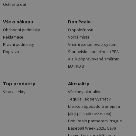
Ochrana dat
Vše o nákupu
Don Pealo
Obchodní podmínky
O společnosti
Reklamace
Volná místa
Právní podmínky
Vnitřní oznamovací systém
Doprava
Stanovisko společnosti PEAL
a.s. k připravované směrnici
EU TPD 3
Top produkty
Aktuality
Vína a sekty
Všechny aktuality
Tequila: jak se vyznat v
blanco, reposado a añejo (a
jak ji pít jinak než na ex)
Don Pealo partnerem Prague
Baseball Week 2026. Cava
Jaume Serra pro VIP zónu