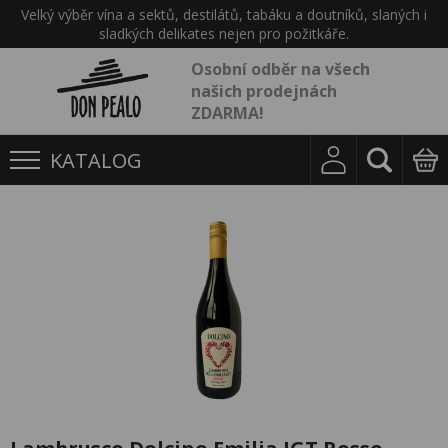
Velký výběr vína a sektů, destilátů, tabáku a doutníků, slaných i
sladkých delikates nejen pro požitkáře.
Osobní odběr na všech
našich prodejnách
ZDARMA!
KATALOG