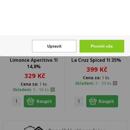
Upravit
Povolit vše
Limonce Aperitivo 1l
La Cruz Spiced 1l 35%
14,8%
399 Kč
329 Kč
Cena za:
1 ks
Skladem:
5 - 50 ks
Cena za:
1 ks
Skladem:
5 - 50 ks