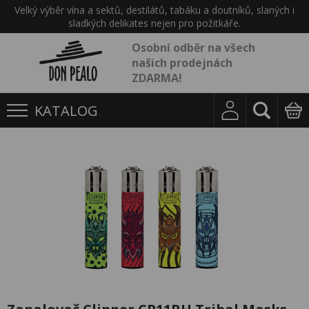
Velký výběr vína a sektů, destilátů, tabáku a doutníků, slaných i
sladkých delikates nejen pro požitkáře.
Osobní odběr na všech
našich prodejnách
ZDARMA!
KATALOG