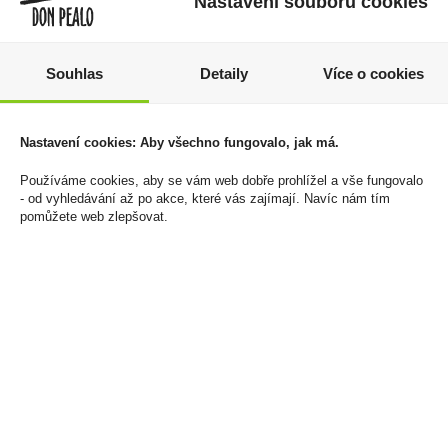
Nastavení souborů cookies
Souhlas
Detaily
Více o cookies
Horalky 50g Sedita
Zařízení Glo Hilo Onyx
Black
14 Kč
Nastavení cookies: Aby všechno fungovalo, jak má.
890 Kč
Cena za:
1 ks
Používáme cookies, aby se vám web dobře prohlížel a vše fungovalo
Skladem:
více než 500 ks
Cena za:
1 ks
- od vyhledávání až po akce, které vás zajímají. Navíc nám tím
Skladem:
100 - 500 ks
pomůžete web zlepšovat.
výprodej