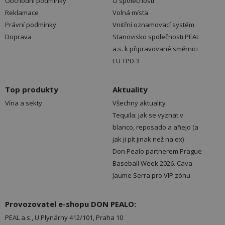
Obchodní podmínky
O společnosti
Reklamace
Volná místa
Právní podmínky
Vnitřní oznamovací systém
Doprava
Stanovisko společnosti PEAL
a.s. k připravované směrnici
EU TPD 3
Top produkty
Aktuality
Vína a sekty
Všechny aktuality
Tequila: jak se vyznat v
blanco, reposado a añejo (a
jak ji pít jinak než na ex)
Don Pealo partnerem Prague
Baseball Week 2026. Cava
Jaume Serra pro VIP zónu
Provozovatel e-shopu DON PEALO:
PEAL a.s., U Plynárny 412/101, Praha 10