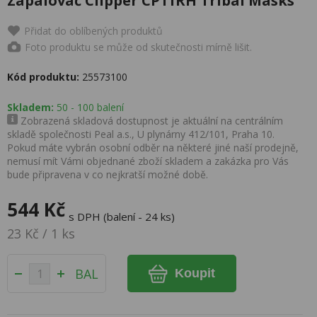
Zapalovač Clipper CP11RH Tribal Masks
Přidat do oblíbených produktů
Foto produktu se může od skutečnosti mírně lišit.
Kód produktu:
25573100
Skladem:
50 - 100 balení
Zobrazená skladová dostupnost je aktuální na centrálním
skladě společnosti Peal a.s., U plynárny 412/101, Praha 10.
Pokud máte vybrán osobní odběr na některé jiné naší prodejně,
nemusí mít Vámi objednané zboží skladem a zakázka pro Vás
bude připravena v co nejkratší možné době.
544 Kč
s DPH (balení - 24 ks)
23 Kč / 1 ks
BAL
Koupit