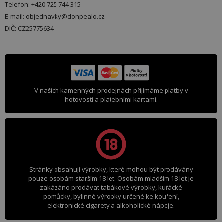
Telefon: +420 725 744 315
E-mail: objednavky@donpealo.cz
DIČ: CZ25775634
V našich kamenných prodejnách přijímáme platby v
hotovosti a platebními kartami.
Stránky obsahují výrobky, které mohou být prodávány
pouze osobám starším 18 let. Osobám mladším 18 let je
zakázáno prodávat tabákové výrobky, kuřácké
pomůcky, bylinné výrobky určené ke kouření,
elektronické cigarety a alkoholické nápoje.