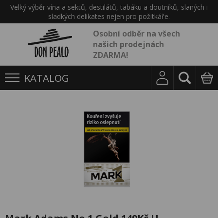
Velký výběr vína a sektů, destilátů, tabáku a doutníků, slaných i
sladkých delikates nejen pro požitkáře.
Osobní odběr na všech
našich prodejnách
ZDARMA!
KATALOG