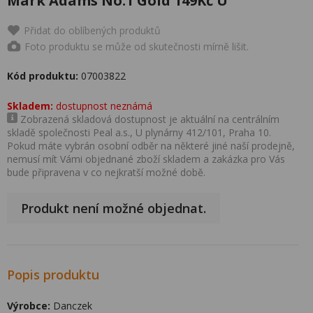
Mark Adams No.1 Gold 149Kč U
Přidat do oblíbených produktů
Foto produktu se může od skutečnosti mírně lišit.
Kód produktu:
07003822
Skladem:
dostupnost neznámá
Zobrazená skladová dostupnost je aktuální na centrálním
skladě společnosti Peal a.s., U plynárny 412/101, Praha 10.
Pokud máte vybrán osobní odběr na některé jiné naší prodejně,
nemusí mít Vámi objednané zboží skladem a zakázka pro Vás
bude připravena v co nejkratší možné době.
Produkt není možné objednat.
Popis produktu
Výrobce:
Danczek