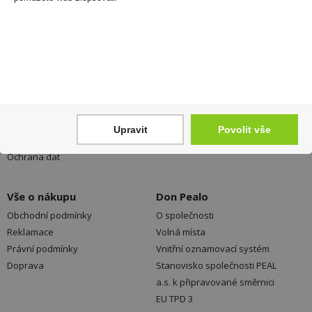
Registrovat
Váš nákup
Prodejny
Registrace
Kamenné prodejny a výdejní
Přihlášení
místa ZDARMA
Upravit
Povolit vše
Jak nakupovat - FAQ
Platební možnosti
Ochrana dat
Vše o nákupu
Don Pealo
Obchodní podmínky
O společnosti
Reklamace
Volná místa
Právní podmínky
Vnitřní oznamovací systém
Doprava
Stanovisko společnosti PEAL
a.s. k připravované směrnici
EU TPD 3