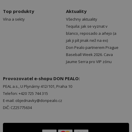
Top produkty
Aktuality
Vína a sekty
Všechny aktuality
Tequila: jak se vyznat v
blanco, reposado a añejo (a
jak ji pít jinak než na ex)
Don Pealo partnerem Prague
Baseball Week 2026. Cava
Jaume Serra pro VIP zónu
Provozovatel e-shopu DON PEALO:
PEAL a.s., U Plynárny 412/101, Praha 10
Telefon: +420 725 744 315
E-mail: objednavky@donpealo.cz
DIČ: CZ25775634