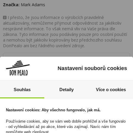
Značka:
Mark Adams
I přesto, že jsou informace o výrobcích pravidelně
aktualizovány, nemůžeme přijmout odpovědnost za jakékoliv
nesprávné informace. To však nemá vliv na Vaše práva dle
zákona. Tyto informace jsou podávány pouze pro osobní použití
a nemohou být jakkoliv kopírovány bez předchozího souhlasu
DonPealo ani bez řádného uvedení zdroje.
Rozsáhlá síť prodejen
Nastavení souborů cookies
Zákaznická linka
+420 725 744 315
Souhlas
Detaily
Více o cookies
denně 6:00 – 15:30 hod
Nastavení cookies: Aby všechno fungovalo, jak má.
Newsletter
Zde se můžete registrovat k odběru novinek a
Používáme cookies, aby se vám web dobře prohlížel a vše fungovalo
- od vyhledávání až po akce, které vás zajímají. Navíc nám tím
neunikne Vám žádná akční nabídka a sleva!
pomůžete web zlepšovat.