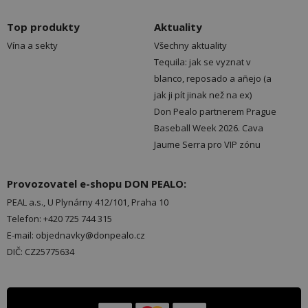
Top produkty
Aktuality
Vína a sekty
Všechny aktuality
Tequila: jak se vyznat v
blanco, reposado a añejo (a
jak ji pít jinak než na ex)
Don Pealo partnerem Prague
Baseball Week 2026. Cava
Jaume Serra pro VIP zónu
Provozovatel e-shopu DON PEALO:
PEAL a.s., U Plynárny 412/101, Praha 10
Telefon: +420 725 744 315
E-mail: objednavky@donpealo.cz
DIČ: CZ25775634