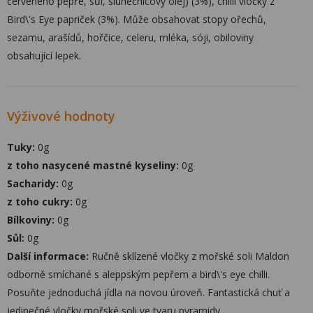
červeného pepře, sůl, slunečnicový olej) (3%), chilli vločky z
Bird\'s Eye papriček (3%). Může obsahovat stopy ořechů,
sezamu, arašídů, hořčice, celeru, mléka, sóji, obiloviny
obsahující lepek.
Výživové hodnoty
Tuky:
0g
z toho nasycené mastné kyseliny:
0g
Sacharidy:
0g
z toho cukry:
0g
Bílkoviny:
0g
Sůl:
0g
Další informace:
Ručně sklízené vločky z mořské soli Maldon
odborně smíchané s aleppským pepřem a bird\'s eye chilli.
Posuňte jednoduchá jídla na novou úroveň. Fantastická chuť a
jedinečné vločky mořské soli ve tvaru pyramidy.