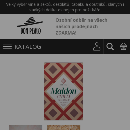
Velký výběr vína a sektů, destilátů, tabáku a doutníků, slaných i
sladkých delikates nejen pro požitkáře.
Osobní odběr na všech
našich prodejnách
ZDARMA!
KATALOG