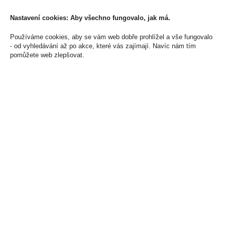
Robusto
399 Kč
150 Kč
Nastavení cookies: Aby všechno fungovalo, jak má.
Cena za:
1 ks
Skladem:
50 - 100 ks
Cena za:
1 ks
Používáme cookies, aby se vám web dobře prohlížel a vše fungovalo
Skladem:
5 - 50 krabiček
- od vyhledávání až po akce, které vás zajímají. Navíc nám tím
pomůžete web zlepšovat.
Dárková Slivovice 0,5l
Prosecco Mionetto Brut
50% + 2 Skleničky
DOC Prestige 0,75l