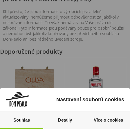
I přesto, že jsou informace o výrobcích pravidelně
aktualizovány, nemůžeme přijmout odpovědnost za jakékoliv
nesprávné informace. To však nemá vliv na Vaše práva dle
zákona. Tyto informace jsou podávány pouze pro osobní použití
a nemohou být jakkoliv kopírovány bez předchozího souhlasu
DonPealo ani bez řádného uvedení zdroje.
Doporučené produkty
Nastavení souborů cookies
Souhlas
Detaily
Více o cookies
Doutníky Oliva Serie O
Gin Beefeater 0,7l 40%