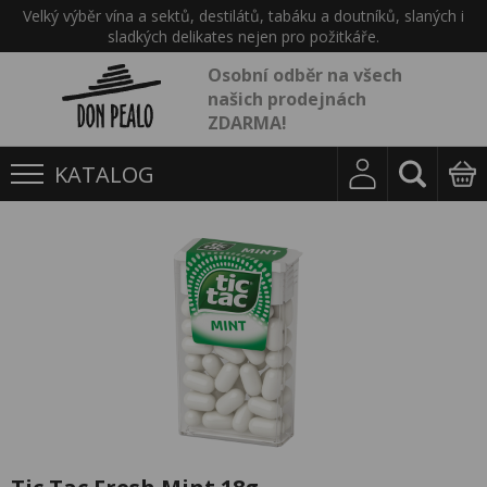
Velký výběr vína a sektů, destilátů, tabáku a doutníků, slaných i
sladkých delikates nejen pro požitkáře.
Osobní odběr na všech
našich prodejnách
ZDARMA!
KATALOG