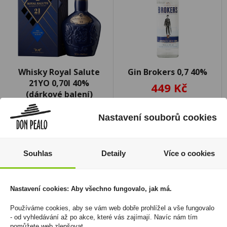
Whisky Royal Salute
Gin Brokers 0,7 40%
21YO 0,70l 40%
449 Kč
(dárkové balení)
Cena za:
1 ks
3 349 Kč
Skladem:
5 - 50 ks
Nastavení souborů cookies
Cena za:
1 ks
Skladem:
do 5 ks
Souhlas
Detaily
Více o cookies
Nastavení cookies: Aby všechno fungovalo, jak má.
Používáme cookies, aby se vám web dobře prohlížel a vše fungovalo
- od vyhledávání až po akce, které vás zajímají. Navíc nám tím
pomůžete web zlepšovat.