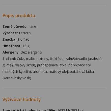
Popis produktu
Země původu:
Itálie
Výrobce:
Ferrero
Značka:
Tic Tac
Hmotnost:
18 g
Alergeny:
Bez alergenů
Složení:
Cukr, maltodextriny, fruktóza, zahušťovadlo (arabská
guma), rýžový škrob, protispékavá látka (hořečnaté soli
mastných kyselin), aromata, mátový olej, potahová látka
(karnaubský vosk).
Výživové hodnoty
Energetická hodnota na 100g:
1685 kJ/ 397 kcal