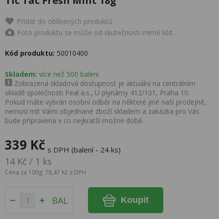
Tic Tac Fresh Mint 18g
Přidat do oblíbených produktů
Foto produktu se může od skutečnosti mírně lišit.
Kód produktu:
50010400
Skladem:
více než 500 balení
Zobrazená skladová dostupnost je aktuální na centrálním
skladě společnosti Peal a.s., U plynárny 412/101, Praha 10.
Pokud máte vybrán osobní odběr na některé jiné naší prodejně,
nemusí mít Vámi objednané zboží skladem a zakázka pro Vás
bude připravena v co nejkratší možné době.
339 Kč
s DPH (balení - 24 ks)
14 Kč / 1 ks
Cena za 100g: 78,47 Kč s DPH
BAL
Koupit