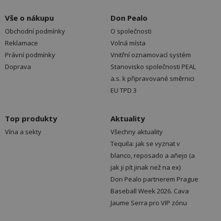
Vše o nákupu
Don Pealo
Obchodní podmínky
O společnosti
Reklamace
Volná místa
Právní podmínky
Vnitřní oznamovací systém
Doprava
Stanovisko společnosti PEAL
a.s. k připravované směrnici
EU TPD 3
Top produkty
Aktuality
Vína a sekty
Všechny aktuality
Tequila: jak se vyznat v
blanco, reposado a añejo (a
jak ji pít jinak než na ex)
Don Pealo partnerem Prague
Baseball Week 2026. Cava
Jaume Serra pro VIP zónu