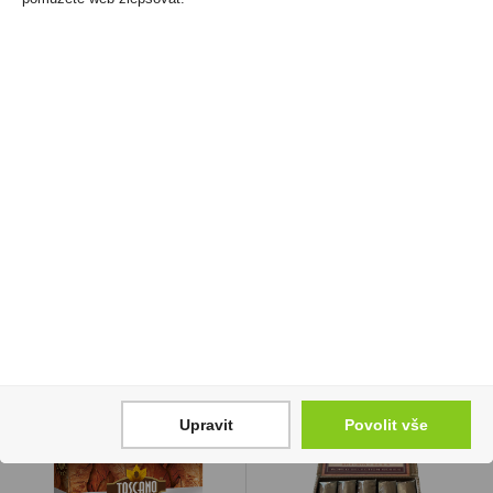
Zapalovač Clipper
Bolci lžičky z mléčné a
FCP11RH Pop Covers
hořké čokolády 54g
Hippie Passion 3
70 Kč
1 635 Kč
Cena za:
1 ks
Skladem:
100 - 500 ks
Cena za:
balení (30 ks)
Skladem:
do 5 balení
Upravit
Povolit vše