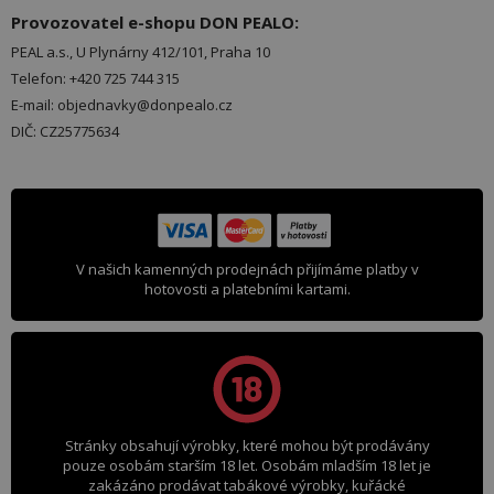
Provozovatel e-shopu DON PEALO:
PEAL a.s., U Plynárny 412/101, Praha 10
Telefon: +420 725 744 315
E-mail: objednavky@donpealo.cz
DIČ: CZ25775634
V našich kamenných prodejnách přijímáme platby v
hotovosti a platebními kartami.
Stránky obsahují výrobky, které mohou být prodávány
pouze osobám starším 18 let. Osobám mladším 18 let je
zakázáno prodávat tabákové výrobky, kuřácké