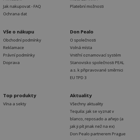
Jak nakupovat - FAQ
Platební možnosti
Ochrana dat
Vše o nákupu
Don Pealo
Obchodní podmínky
O společnosti
Reklamace
Volná místa
Právní podmínky
Vnitřní oznamovací systém
Doprava
Stanovisko společnosti PEAL
a.s. k připravované směrnici
EU TPD 3
Top produkty
Aktuality
Vína a sekty
Všechny aktuality
Tequila: jak se vyznat v
blanco, reposado a añejo (a
jak ji pít jinak než na ex)
Don Pealo partnerem Prague