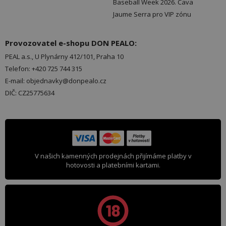
Baseball Week 2026. Cava
Jaume Serra pro VIP zónu
Provozovatel e-shopu DON PEALO:
PEAL a.s., U Plynárny 412/101, Praha 10
Telefon: +420 725 744 315
E-mail: objednavky@donpealo.cz
DIČ: CZ25775634
V našich kamenných prodejnách přijímáme platby v
hotovosti a platebními kartami.