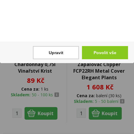
Upravit
Povolit vše
Chardonnay 0,75l
Zapalovač Clipper
Vinařství Krist
FCP22RH Metal Cover
Elegant Plants
89 Kč
1 608 Kč
Cena za:
1 ks
Skladem:
50 - 100 ks
Cena za:
balení (30 ks)
Skladem:
5 - 50 balení