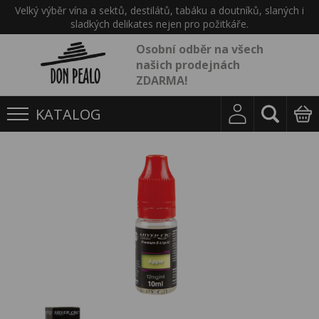
Velký výběr vína a sektů, destilátů, tabáku a doutníků, slaných i
sladkých delikates nejen pro požitkáře.
Osobní odběr na všech
našich prodejnách
ZDARMA!
KATALOG