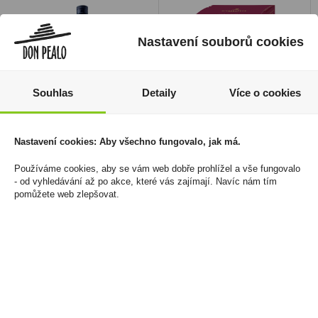
Nastavení souborů cookies
Souhlas
Detaily
Více o cookies
Nastavení cookies: Aby všechno fungovalo, jak má.
Aperol 1l 11%
Marcipánové
cappuccino v krabičce
409 Kč
Používáme cookies, aby se vám web dobře prohlížel a vše fungovalo
220g (10x22g)
- od vyhledávání až po akce, které vás zajímají. Navíc nám tím
Cena za:
1 ks
pomůžete web zlepšovat.
130 Kč
Skladem:
100 - 500 ks
Cena za:
1 ks
Skladem:
50 - 100 ks