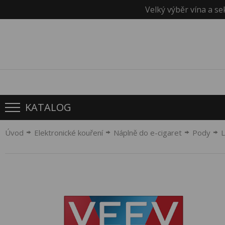
Velký výběr vína a se
KATALOG
Úvod
Elektronické kouření
Náplně do e-cigaret
Pody
L