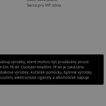
Serra pro VIP zónu
sahují výrobky, které mohou být prodávány pouze
rším 18 let. Osobám mladším 18 let je zakázáno
abákové výrobky, kuřácké pomůcky, bylinné výrobky
ouření, elektronické cigarety a alkoholické nápoje.