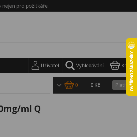
s nejen pro požitkáře.
Uživatel
Vyhledávání
Košík
0
0 Kč
Platit
20mg/ml Q