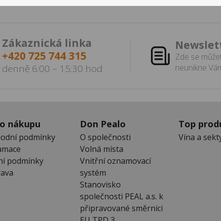
Zákaznická linka
Newslet
+420 725 744 315
Zde se můžet
denně 6:00 – 15:30 hod
neunikne Vám
 o nákupu
Don Pealo
Top prod
odní podmínky
O společnosti
Vína a sekt
amace
Volná místa
ní podmínky
Vnitřní oznamovací
ava
systém
Stanovisko
společnosti PEAL a.s. k
připravované směrnici
EU TPD 3