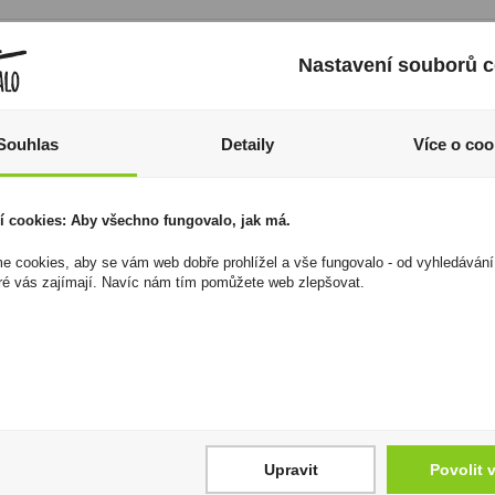
Nastavení souborů c
Souhlas
Detaily
Více o coo
í cookies: Aby všechno fungovalo, jak má.
 cookies, aby se vám web dobře prohlížel a vše fungovalo - od vyhledávání
Don Fernando Slávky v
Zapalovač Clipper
ré vás zajímají. Navíc nám tím pomůžete web zlepšovat.
marinádě 111g
CKJ11RH Psychodelic 2
49 Kč
806 Kč
Cena za:
1 ks
Cena za:
balení (24 ks)
Skladem:
50 - 100 ks
Skladem:
5 - 50 balení
Upravit
Povolit 