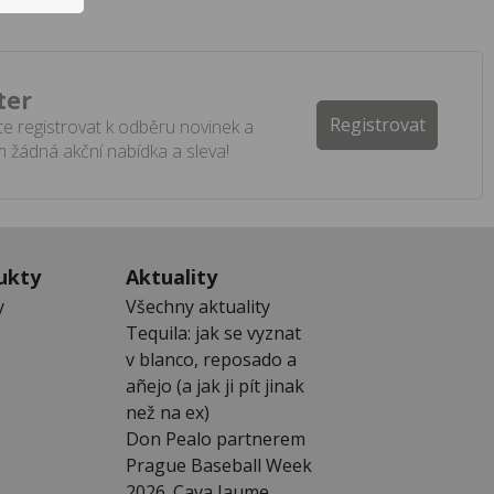
ter
Registrovat
e registrovat k odběru novinek a
 žádná akční nabídka a sleva!
ukty
Aktuality
y
Všechny aktuality
Tequila: jak se vyznat
v blanco, reposado a
añejo (a jak ji pít jinak
než na ex)
Don Pealo partnerem
Prague Baseball Week
2026. Cava Jaume