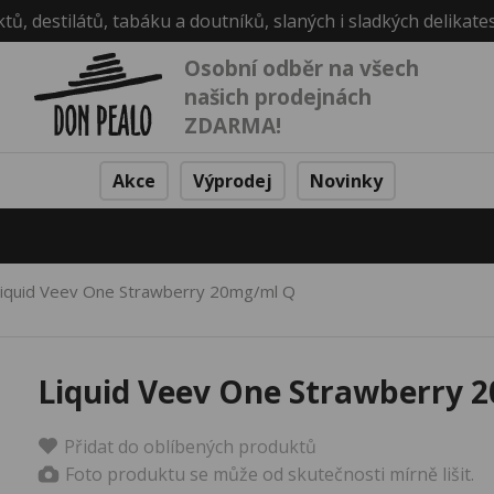
ktů, destilátů, tabáku a doutníků, slaných i sladkých delikate
Osobní odběr na všech
našich prodejnách
ZDARMA!
Akce
Výprodej
Novinky
iquid Veev One Strawberry 20mg/ml Q
Liquid Veev One Strawberry 
Přidat do oblíbených produktů
Foto produktu se může od skutečnosti mírně lišit.