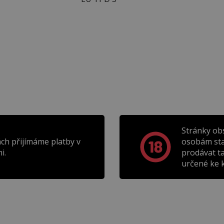
Stránky ob
ch přijímáme platby v
osobám sta
i.
prodávat t
určené ke k