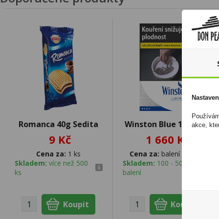
Nastaven
Používáme
Romanca 40g Sedita
Winston Blue 166Kč U
akce, kte
9 Kč
1 660 Kč
Cena za:
1 ks
Cena za:
balení (10 ks)
Skladem:
více než 500
Skladem:
100 - 500
ks
balení