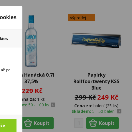
ookies
výprodej
kies
 až po
Vodka Hanácká 0,7l
Papírky
37,5%
Rollfourtwenty KSS
Blue
229 Kč
299 Kč
249 Kč
Cena za:
1 ks
Skladem:
50 - 100 ks
Cena za:
balení (25 ks)
Skladem:
5 - 50 balení
vše