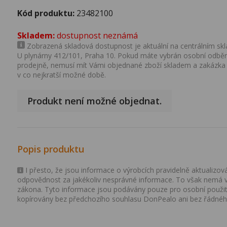
Kód produktu:
23482100
Skladem:
dostupnost neznámá
Zobrazená skladová dostupnost je aktuální na centrálním skla
U plynárny 412/101, Praha 10. Pokud máte vybrán osobní odběr 
prodejně, nemusí mít Vámi objednané zboží skladem a zakázka
v co nejkratší možné době.
Produkt není možné objednat.
Popis produktu
I přesto, že jsou informace o výrobcích pravidelně aktualiz
odpovědnost za jakékoliv nesprávné informace. To však nemá vl
zákona. Tyto informace jsou podávány pouze pro osobní použit
kopírovány bez předchozího souhlasu DonPealo ani bez řádnéh