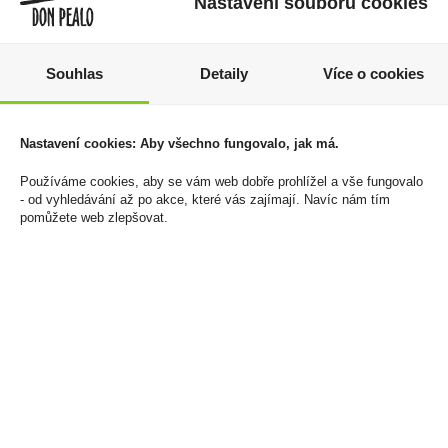
Nastavení souborů cookies
Souhlas
Detaily
Více o cookies
Tatratea 0,7l 22%
Marlboro Crafted Red
Kokos
100 Box 20 166Kč U
Nastavení cookies: Aby všechno fungovalo, jak má.
459 Kč
1 660 Kč
Používáme cookies, aby se vám web dobře prohlížel a vše fungovalo
Cena za:
1 ks
Cena za:
balení (10 ks)
- od vyhledávání až po akce, které vás zajímají. Navíc nám tím
Skladem:
5 - 50 ks
Skladem:
100 - 500 balení
pomůžete web zlepšovat.