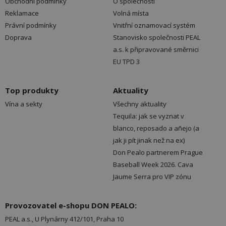
Obchodní podmínky
O společnosti
Reklamace
Volná místa
Právní podmínky
Vnitřní oznamovací systém
Doprava
Stanovisko společnosti PEAL
a.s. k připravované směrnici
EU TPD 3
Top produkty
Aktuality
Vína a sekty
Všechny aktuality
Tequila: jak se vyznat v
blanco, reposado a añejo (a
jak ji pít jinak než na ex)
Don Pealo partnerem Prague
Baseball Week 2026. Cava
Jaume Serra pro VIP zónu
Provozovatel e-shopu DON PEALO:
PEAL a.s., U Plynárny 412/101, Praha 10