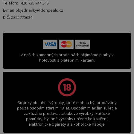
Telefon: +420 725 744 315
E-mail: objednavky@donpealo.cz
DIČ: CZ25775634
V našich kamenných prodejnách přijímáme platby v
hotovosti a platebními kartami.
Stránky obsahují výrobky, které mohou být prodávány
pouze osobám starším 18 let. Osobám mladším 18 let je
zakázáno prodávat tabákové výrobky, kuřácké
pomůcky, bylinné výrobky určené ke kouření,
elektronické cigarety a alkoholické nápoje.