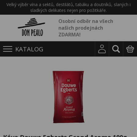
Velký výběr vína a sektů, destilátů, tabáku a doutníků, slaných i
sladkých delikates nejen pro požitkáře.
Osobní odběr na všech
našich prodejnách
ZDARMA!
KATALOG