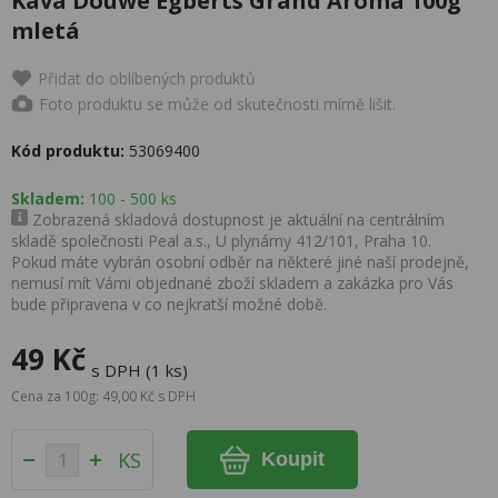
Káva Douwe Egberts Grand Aroma 100g
mletá
Přidat do oblíbených produktů
Foto produktu se může od skutečnosti mírně lišit.
Kód produktu:
53069400
Skladem:
100 - 500 ks
Zobrazená skladová dostupnost je aktuální na centrálním
skladě společnosti Peal a.s., U plynárny 412/101, Praha 10.
Pokud máte vybrán osobní odběr na některé jiné naší prodejně,
nemusí mít Vámi objednané zboží skladem a zakázka pro Vás
bude připravena v co nejkratší možné době.
49 Kč
s DPH (1 ks)
Cena za 100g: 49,00 Kč s DPH
KS
Koupit