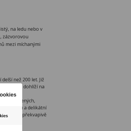
istý, na ledu nebo v
, zázvorovou
eenů mezi míchanými
elší než 200 let. Již
cepturu a dohlíží na
ntucky.
ookies
ilně vypálených,
ně lehkou a delikátní
nzivní chuť překvapivě
kies