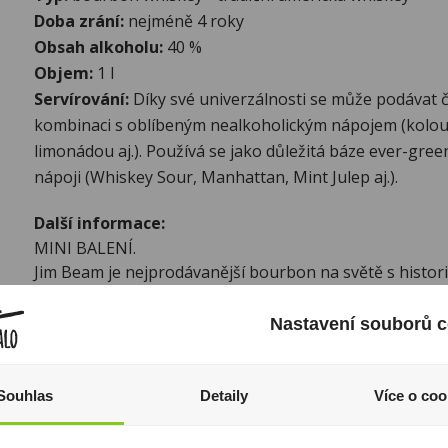
Doba zrání:
nejméně 4 roky
Obsah alkoholu:
40 %
Objem:
1 l
Servírování:
Díky své univerzálnosti se může podávat č
kombinaci s oblíbeným nealkoholickým nápojem (kolou
limonádou aj.). Používá se jako důležitá báze ever-gr
nápoji (Whiskey Sour, Manhattan, Mint Julep aj.).
Další informace:
MINI BALENÍ.
Jim Beam je nejprodávanější bourbon na světě s historií d
po sedm generací rodina Beamů pečlivě střeží tajnou re
prvotřídní kvalitu tohoto světoznámého bourbonu z Ke
Nastavení souborů c
Jim Beam White zraje nejméně po dobu 4 let v nových, s
sudech z amerického bílého dubu. Tím získává mimořád
chuť se silnými tóny vanilky a karamelek. V závěru inte
Souhlas
Detaily
Více o coo
dlouze doznívá na patře.