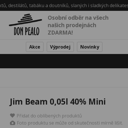
ktů, destilátů, tabáku a doutníků, slaných i sladkých delikate
Osobní odběr na všech
našich prodejnách
ZDARMA!
Akce
Výprodej
Novinky
Jim Beam 0,05l 40% Mini
Přidat do oblíbených produktů
Foto produktu se může od skutečnosti mírně lišit.