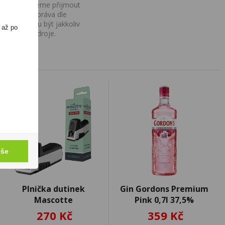
ovány, nemůžeme přijmout
iv na Vaše práva dle
í a nemohou být jakkoliv
 až po
o uvedení zdroje.
vše
Plnička dutinek
Gin Gordons Premium
Mascotte
Pink 0,7l 37,5%
270 Kč
359 Kč