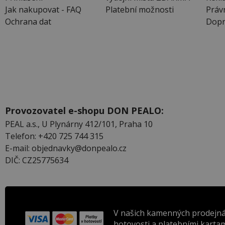
Jak nakupovat - FAQ
Platební možnosti
Práv
Ochrana dat
Dopr
Provozovatel e-shopu DON PEALO:
PEAL a.s., U Plynárny 412/101, Praha 10
Telefon: +420 725 744 315
E-mail: objednavky@donpealo.cz
DIČ: CZ25775634
V našich kamenných prodejná
hotovosti a platebními kartam