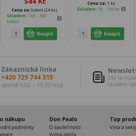
544 Kč
Cena za:
1 ks
Skladem:
50 - 100 ks
Cena za:
balení (24 ks)
Skladem:
100 - 500
balení
Zákaznická linka
Newslet
+420 725 744 315
Zde se můžet
denně 6:00 – 15:30 hod
neunikne Vám
 o nákupu
Don Pealo
Top prod
odní podmínky
O společnosti
Vína a sekt
amace
Volná místa