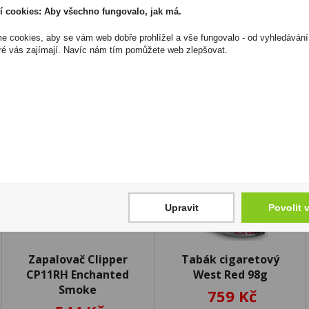
I přesto, že jsou informace o výrobcích pravidelně aktualiz
í cookies: Aby všechno fungovalo, jak má.
odpovědnost za jakékoliv nesprávné informace. To však nemá vl
zákona. Tyto informace jsou podávány pouze pro osobní použit
 cookies, aby se vám web dobře prohlížel a vše fungovalo - od vyhledávání
kopírovány bez předchozího souhlasu DonPealo ani bez řádnéh
ré vás zajímají. Navíc nám tím pomůžete web zlepšovat.
Upravit
Povolit 
Zapalovač Clipper
Tabák cigaretový
CP11RH Enchanted
West Red 98g
Smoke
759 Kč