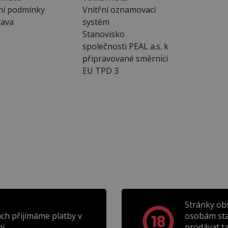
ní podmínky
Vnitřní oznamovací
ava
systém
Stanovisko
společnosti PEAL a.s. k
připravované směrnici
EU TPD 3
Stránky ob
ch přijímáme platby v
osobám sta
i.
prodávat t