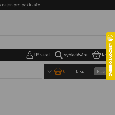
s nejen pro požitkáře.
Uživatel
Vyhledávání
Košík
0
0 Kč
Platit