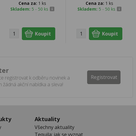
Cena za:
1 ks
Cena za:
1 ks
Skladem:
5 - 50 ks
Skladem:
5 - 50 ks
ter
Registrovat
e registrovat k odběru novinek a
 žádná akční nabídka a sleva!
ukty
Aktuality
y
Všechny aktuality
Tequila: jak se vyznat