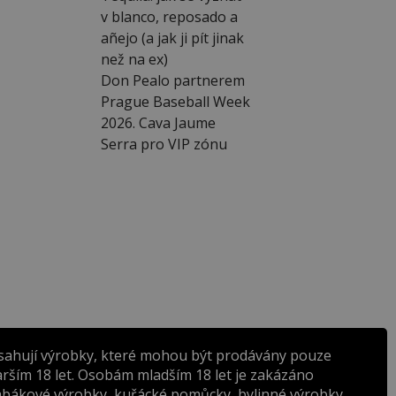
v blanco, reposado a
añejo (a jak ji pít jinak
než na ex)
Don Pealo partnerem
Prague Baseball Week
2026. Cava Jaume
Serra pro VIP zónu
sahují výrobky, které mohou být prodávány pouze
rším 18 let. Osobám mladším 18 let je zakázáno
abákové výrobky, kuřácké pomůcky, bylinné výrobky