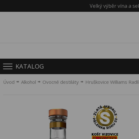
Velký výběr vína a se
KATALOG
Úvod
Alkohol
Ovocné destiláty
Hruškovice Williams Radl