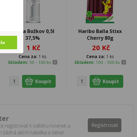
Vodka Božkov 0,5l
Haribo Balla Stixx
37,5%
Cherry 80g
vše
1 Kč
20 Kč
Cena za:
1 ks
Cena za:
1 ks
Skladem:
50 - 100 ks
Skladem:
100 - 500 ks
ter
Registrovat
e registrovat k odběru novinek a
 žádná akční nabídka a sleva!