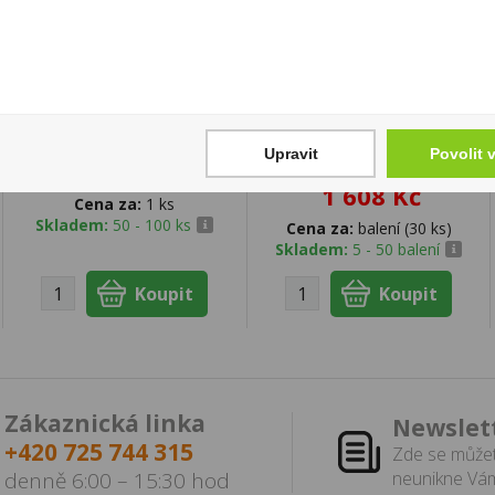
Ron Pampero
Zapalovač Clipper
Aniversario 0,7l 40%
FCP22RH Metal Cover
Upravit
Povolit 
Kaleido Leaves
599 Kč
1 608 Kč
Cena za:
1 ks
Skladem:
50 - 100 ks
Cena za:
balení (30 ks)
Skladem:
5 - 50 balení
Zákaznická linka
Newslet
+420 725 744 315
Zde se můžet
denně 6:00 – 15:30 hod
neunikne Vám