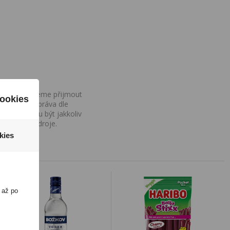
ovány, nemůžeme přijmout
ookies
iv na Vaše práva dle
í a nemohou být jakkoliv
o uvedení zdroje.
kies
 až po