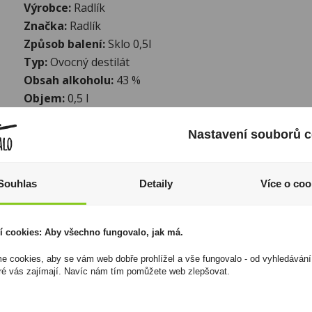
Výrobce:
Radlík
Značka:
Radlík
Způsob balení:
Sklo 0,5l
Typ:
Ovocný destilát
Obsah alkoholu:
43 %
Objem:
0,5 l
I přesto, že jsou informace o výrobcích pravidelně aktualiz
Nastavení souborů c
odpovědnost za jakékoliv nesprávné informace. To však nemá vl
zákona. Tyto informace jsou podávány pouze pro osobní použit
kopírovány bez předchozího souhlasu DonPealo ani bez řádnéh
Souhlas
Detaily
Více o coo
í cookies: Aby všechno fungovalo, jak má.
výprodej
 cookies, aby se vám web dobře prohlížel a vše fungovalo - od vyhledávání
ré vás zajímají. Navíc nám tím pomůžete web zlepšovat.