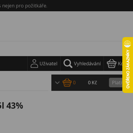
s nejen pro požitkáře.
Uživatel
Vyhledávání
Košík
0
0 Kč
Platit
5l 43%