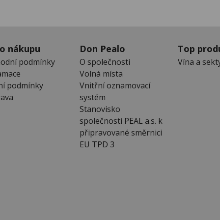
 o nákupu
Don Pealo
Top prod
odní podmínky
O společnosti
Vína a sekt
amace
Volná místa
ní podmínky
Vnitřní oznamovací
ava
systém
Stanovisko
společnosti PEAL a.s. k
připravované směrnici
EU TPD 3