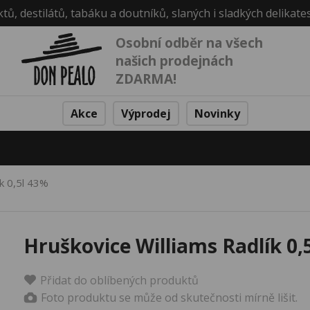
ktů, destilátů, tabáku a doutníků, slaných i sladkých delikate
Osobní odběr na všech
našich prodejnách
ZDARMA!
Akce
Výprodej
Novinky
ík 0,5l 43%
Hruškovice Williams Radlík 0,
Přidat do oblíbených produktů
Foto produktu se může od skutečnosti mírně lišit.