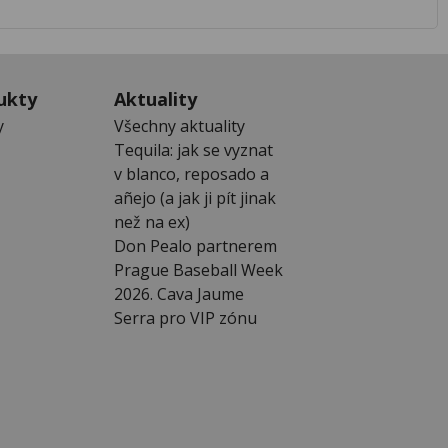
ukty
Aktuality
y
Všechny aktuality
Tequila: jak se vyznat
v blanco, reposado a
añejo (a jak ji pít jinak
než na ex)
Don Pealo partnerem
Prague Baseball Week
2026. Cava Jaume
Serra pro VIP zónu