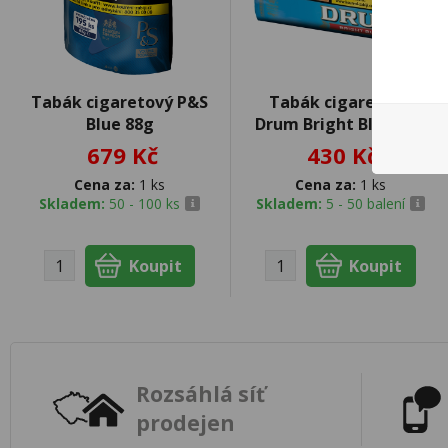
Tabák cigaretový P&S
Tabák cigaretový
Blue 88g
Drum Bright Blue 40g
679 Kč
430 Kč
Cena za:
1 ks
Cena za:
1 ks
Skladem:
50 - 100 ks
Skladem:
5 - 50 balení
Rozsáhlá síť
prodejen