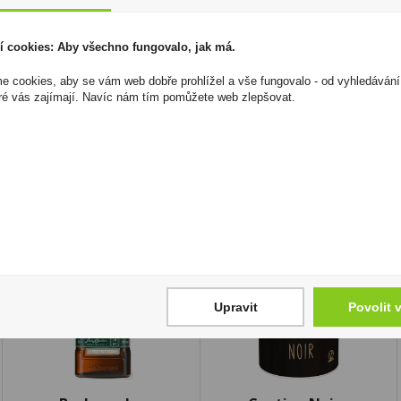
Objevte velmi typický italský produkt, který si velmi ryc
všem opravdovým znalcům.
í cookies: Aby všechno fungovalo, jak má.
I přesto, že jsou informace o výrobcích pravidelně aktualiz
 cookies, aby se vám web dobře prohlížel a vše fungovalo - od vyhledávání
odpovědnost za jakékoliv nesprávné informace. To však nemá vl
ré vás zajímají. Navíc nám tím pomůžete web zlepšovat.
zákona. Tyto informace jsou podávány pouze pro osobní použit
kopírovány bez předchozího souhlasu DonPealo ani bez řádnéh
Upravit
Povolit 