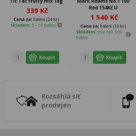
Tic Tac Fruity mix 18g
Mark Adams No.1 100
Red 154Kč U
339 Kč
1 540 Kč
Cena za:
balení (24 ks)
Skladem:
5 - 50 balení
Cena za:
balení (10 ks)
Skladem:
více než 500
balení
Rozsáhlá síť
prodejen