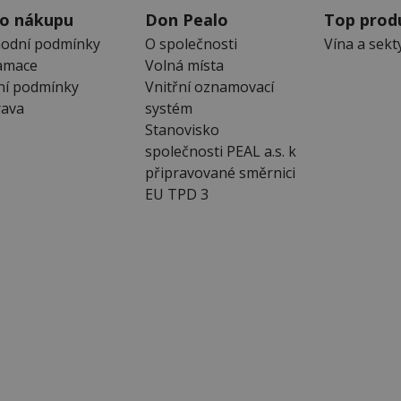
 o nákupu
Don Pealo
Top prod
odní podmínky
O společnosti
Vína a sekt
amace
Volná místa
ní podmínky
Vnitřní oznamovací
ava
systém
Stanovisko
společnosti PEAL a.s. k
připravované směrnici
EU TPD 3