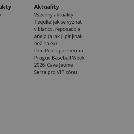
ukty
Aktuality
y
Všechny aktuality
Tequila: jak se vyznat
v blanco, reposado a
añejo (a jak ji pít jinak
než na ex)
Don Pealo partnerem
Prague Baseball Week
2026. Cava Jaume
Serra pro VIP zónu