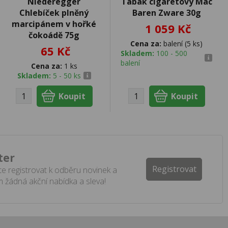
Niederegger
Tabák cigaretový Mac
Chlebíček plněný
Baren Zware 30g
marcipánem v hořké
1 059 Kč
čokoádě 75g
Cena za:
balení (5 ks)
65 Kč
Skladem:
100 - 500
balení
Cena za:
1 ks
Skladem:
5 - 50 ks
ter
Registrovat
e registrovat k odběru novinek a
 žádná akční nabídka a sleva!