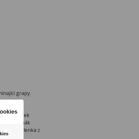
ínající grapy.
ookies
jako výsledek
entucky tabák
omatická pálenka z
kies