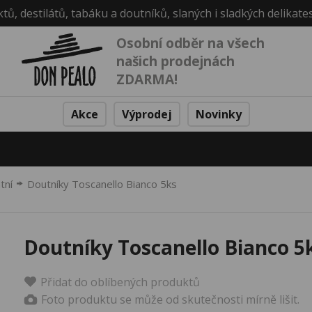
ktů, destilátů, tabáku a doutníků, slaných i sladkých delikate
Osobní odběr na všech
našich prodejnách
ZDARMA!
Akce
Výprodej
Novinky
tní
Doutníky Toscanello Bianco 5ks
Doutníky Toscanello Bianco 5
Přidat do oblíbených produktů
Foto produktu se může od skutečnosti mírně lišit.