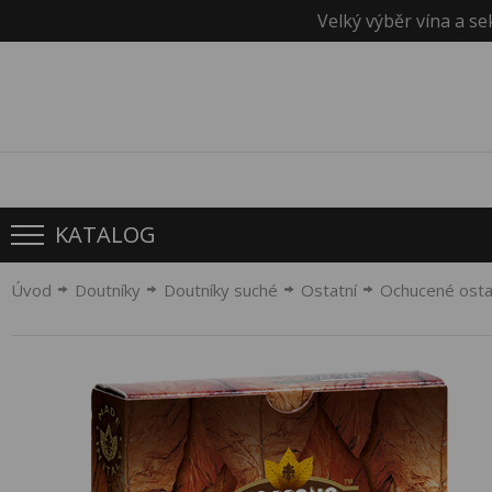
Velký výběr vína a se
KATALOG
Úvod
Doutníky
Doutníky suché
Ostatní
Ochucené osta