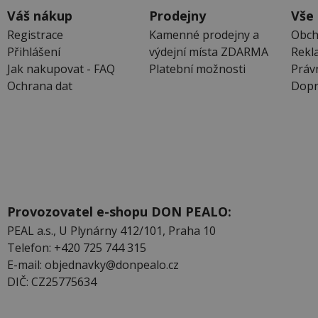
Váš nákup
Prodejny
Vše
Registrace
Kamenné prodejny a
Obch
Přihlášení
výdejní místa ZDARMA
Rekl
Jak nakupovat - FAQ
Platební možnosti
Práv
Ochrana dat
Dopr
Provozovatel e-shopu DON PEALO:
PEAL a.s., U Plynárny 412/101, Praha 10
Telefon: +420 725 744 315
E-mail: objednavky@donpealo.cz
DIČ: CZ25775634