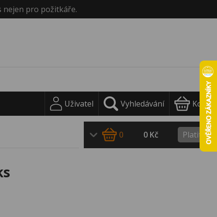
s nejen pro požitkáře.
Uživatel
Vyhledávání
Košík
0
0 Kč
Platit
ks