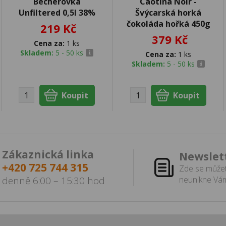
Becherovka
Caotina Noir -
Unfiltered 0,5l 38%
Švýcarská horká
čokoláda hořká 450g
219 Kč
379 Kč
Cena za:
1 ks
Skladem:
5 - 50 ks
Cena za:
1 ks
Skladem:
5 - 50 ks
Zákaznická linka
Newslet
+420 725 744 315
Zde se můžet
denně 6:00 – 15:30 hod
neunikne Vám