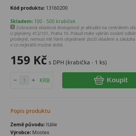
Kód produktu:
13160200
Skladem:
100 - 500 krabiček
Zobrazená skladová dostupnost je aktuální na centrálním skla
U plynárny 412/101, Praha 10. Pokud máte vybrán osobní odběr 
prodejně, nemusí mít Vámi objednané zboží skladem a zakázka
v co nejkratší možné době.
159 Kč
s DPH (krabička - 1 ks)
Koupit
KRB
Popis produktu
Země původu:
Itálie
Výrobce:
Mostex