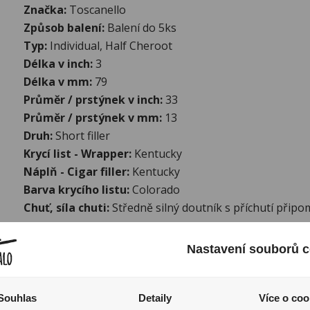
Značka:
Toscanello
Způsob balení:
Balení do 5ks
Typ:
Individual, Half Cheroot
Délka v inch:
3
Délka v mm:
79
Průměr / prstýnek v inch:
33
Průměr / prstýnek v mm:
13
Druh:
Short filler
Krycí list - Wrapper:
Kentucky
Náplň - Cigar filler:
Kentucky
Barva krycího listu:
Colorado
Chuť, síla chuti:
Středně silný doutník s příchutí připom
Další informace:
Nastavení souborů c
Toscanello Aroma Grappa doutníky vznikly roku 2005, 
inovovačního úsilí o novou příchuť, která kombinuje K
a“grappu” která byla destilována. Grappa je italská ar
Souhlas
Detaily
Více o coo
hroznových slupek.