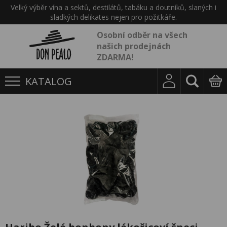
Velký výběr vína a sektů, destilátů, tabáku a doutníků, slaných i
sladkých delikates nejen pro požitkáře.
Osobní odběr na všech
našich prodejnách
ZDARMA!
KATALOG