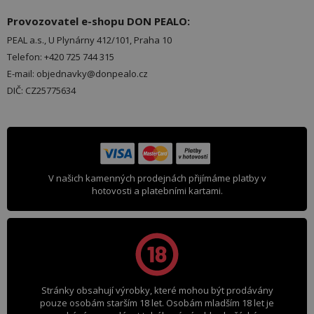
Provozovatel e-shopu DON PEALO:
PEAL a.s., U Plynárny 412/101, Praha 10
Telefon: +420 725 744 315
E-mail: objednavky@donpealo.cz
DIČ: CZ25775634
V našich kamenných prodejnách přijímáme platby v
hotovosti a platebními kartami.
Stránky obsahují výrobky, které mohou být prodávány
pouze osobám starším 18 let. Osobám mladším 18 let je