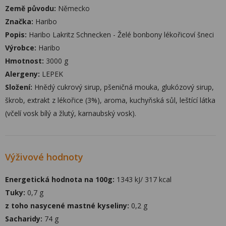
Země původu:
Německo
Značka:
Haribo
Popis:
Haribo Lakritz Schnecken - Želé bonbony lékořicoví šneci
Výrobce:
Haribo
Hmotnost:
3000 g
Alergeny:
LEPEK
Složení:
Hnědý cukrový sirup, pšeničná mouka, glukózový sirup,
škrob, extrakt z lékořice (3%), aroma, kuchyňská sůl, leštící látka
(včelí vosk bílý a žlutý, karnaubský vosk).
Výživové hodnoty
Energetická hodnota na 100g:
1343 kJ/ 317 kcal
Tuky:
0,7 g
z toho nasycené mastné kyseliny:
0,2 g
Sacharidy:
74 g