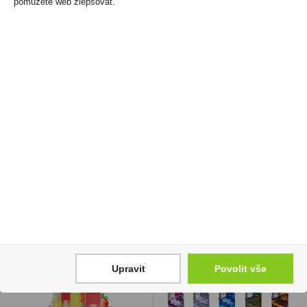
pomůžete web zlepšovat.
Liquid Elfliq Nic Salt
Bylinná náplň Veo Polar
10ml Blackberry Lemon
Twist U
20mg/ml
950 Kč
245 Kč
Cena za:
balení (10 ks)
Skladem:
5 - 50 balení
Cena za:
1 ks
Skladem:
více než 500 ks
Upravit
Povolit vše