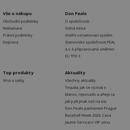
Vše o nákupu
Don Pealo
Obchodní podmínky
O společnosti
Reklamace
Volná místa
Právní podmínky
Vnitřní oznamovací systém
Doprava
Stanovisko společnosti PEAL
a.s. k připravované směrnici
EU TPD 3
Top produkty
Aktuality
Vína a sekty
Všechny aktuality
Tequila: jak se vyznat v
blanco, reposado a añejo (a
jak ji pít jinak než na ex)
Don Pealo partnerem Prague
Baseball Week 2026. Cava
Jaume Serra pro VIP zónu