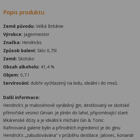
Popis produktu
Země původu:
Velká Británie
Výrobce:
Jagermeister
Značka:
Hendricks
Způsob balení:
Sklo 0,75l
Země:
Skotsko
Obsah alkoholu:
41,4 %
Objem:
0,7 l
Servírování:
dobře vychlazený na ledu, ideální i do mixů.
Další informace:
Hendrick’s je malosériově vyráběný gin, destilovaný ve skotské
přímořské vesnici Girvan. Je plněn do lahví, připomínající staré
lékárenské dózy a je ideální k míchání Gin & Tonic.
Rafinovaná galerie bylin a přírodních ingrediencí je do ginu
Hendrick’s „zabudovávána“ v průběhu destilace. Jalovec, koriandr