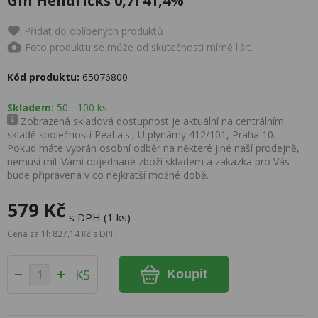
Gin Hendricks 0,7l 41,4%
Přidat do oblíbených produktů
Foto produktu se může od skutečnosti mírně lišit.
Kód produktu:
65076800
Skladem:
50 - 100 ks
Zobrazená skladová dostupnost je aktuální na centrálním
skladě společnosti Peal a.s., U plynárny 412/101, Praha 10.
Pokud máte vybrán osobní odběr na některé jiné naší prodejně,
nemusí mít Vámi objednané zboží skladem a zakázka pro Vás
bude připravena v co nejkratší možné době.
579 Kč
s DPH (1 ks)
Cena za 1l: 827,14 Kč s DPH
KS
Koupit