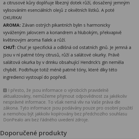
a citrusové kůry doplňuje líbezný dotek růží, dosažený jemným
vylisováním esenciálních olejů z okvětních lístků. A poté
OKURKA!
AROMA:
Závan ostrých pikantních bylin s harmonicky
vyváženým jalovcem a koriandrem a hlubokým, překvapivě
květinovým aroma fialek a růží.
CHUŤ:
Chuť je specifická a odlišná od ostatních ginů. Je jemná a
jsou v ní patrné tóny citrusů, růží a salátové okurky. Právě
salátová okurka by v drinku obsahující Hendrick’s gin neměla
chybět. Podtrhuje totiž méně patrné tóny, které díky této
ingredienci vystoupí do popředí.
I přesto, že jsou informace o výrobcích pravidelně
aktualizovány, nemůžeme přijmout odpovědnost za jakékoliv
nesprávné informace. To však nemá vliv na Vaše práva dle
zákona. Tyto informace jsou podávány pouze pro osobní použití
a nemohou být jakkoliv kopírovány bez předchozího souhlasu
DonPealo ani bez řádného uvedení zdroje.
Doporučené produkty