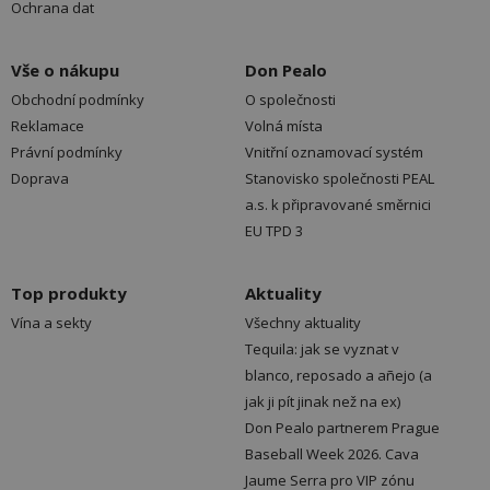
Ochrana dat
Vše o nákupu
Don Pealo
Obchodní podmínky
O společnosti
Reklamace
Volná místa
Právní podmínky
Vnitřní oznamovací systém
Doprava
Stanovisko společnosti PEAL
a.s. k připravované směrnici
EU TPD 3
Top produkty
Aktuality
Vína a sekty
Všechny aktuality
Tequila: jak se vyznat v
blanco, reposado a añejo (a
jak ji pít jinak než na ex)
Don Pealo partnerem Prague
Baseball Week 2026. Cava
Jaume Serra pro VIP zónu