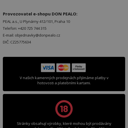
Provozovatel e-shopu DON PEALO:
PEAL a.s., U Plynárny 412/101, Praha 10
Telefon: +420 725 744 315
E-mail: objednavky@donpealo.cz
DIČ: CZ25775634
V našich kamenných prodejnách přijímáme platby v
hotovosti a platebními kartami.
Stránky obsahují výrobky, které mohou být prodávány