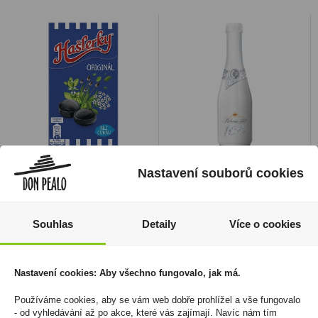
Hašlerky Original 35g
Bohemia Sekt Ice Demi
Nastavení souborů cookies
0,2
24 Kč
49 Kč
Cena za:
1 ks
Skladem:
50 - 100 ks
Souhlas
Detaily
Více o cookies
Cena za:
1 ks
Skladem:
100 - 500 ks
Nastavení cookies: Aby všechno fungovalo, jak má.
Používáme cookies, aby se vám web dobře prohlížel a vše fungovalo
- od vyhledávání až po akce, které vás zajímají. Navíc nám tím