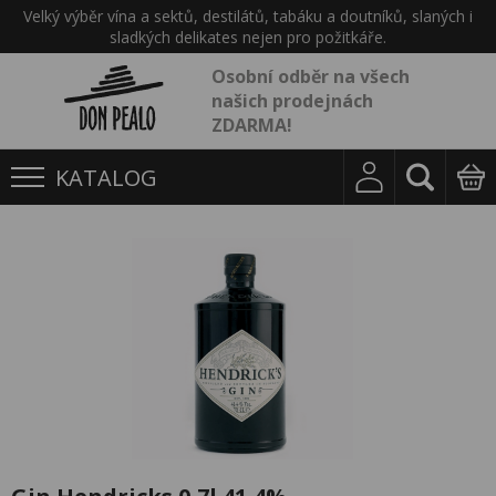
Velký výběr vína a sektů, destilátů, tabáku a doutníků, slaných i
sladkých delikates nejen pro požitkáře.
Osobní odběr na všech
našich prodejnách
ZDARMA!
KATALOG