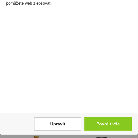
pomůžete web zlepšovat.
Hispánico Elixir 0,7l 34%
Airen Seleccion 0,75l
Bílé Don Simon
499 Kč
39 Kč
Cena za:
1 ks
Skladem:
5 - 50 ks
Cena za:
1 ks
Skladem:
více než 500 ks
Upravit
Povolit vše