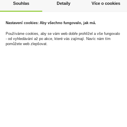
Souhlas
Detaily
Více o cookies
Nastavení cookies: Aby všechno fungovalo, jak má.
Tabák cigaretový Drum
Nerds Fruits - Cukrové
Original 40g
barevné dražé 141,7g
Používáme cookies, aby se vám web dobře prohlížel a vše fungovalo
430 Kč
69 Kč
- od vyhledávání až po akce, které vás zajímají. Navíc nám tím
pomůžete web zlepšovat.
Cena za:
1 ks
Cena za:
1 ks
Skladem:
5 - 50 balení
Skladem:
100 - 500 ks