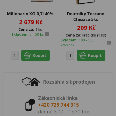
Millonario XO 0,7l 40%
Doutníky Toscano
Classico 5ks
2 679 Kč
209 Kč
Cena za:
1 ks
Skladem:
5 - 50 ks
Cena za:
krabičku (1 ks)
Skladem:
100 - 500
krabiček
Rozsáhlá síť prodejen
Zákaznická linka
+420 725 744 315
denně 6:00 – 15:30 hod