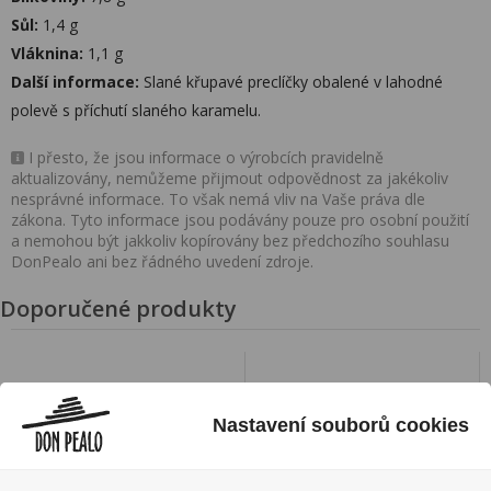
Sůl:
1,4 g
Vláknina:
1,1 g
Další informace:
Slané křupavé preclíčky obalené v lahodné
polevě s příchutí slaného karamelu.
I přesto, že jsou informace o výrobcích pravidelně
aktualizovány, nemůžeme přijmout odpovědnost za jakékoliv
nesprávné informace. To však nemá vliv na Vaše práva dle
zákona. Tyto informace jsou podávány pouze pro osobní použití
a nemohou být jakkoliv kopírovány bez předchozího souhlasu
DonPealo ani bez řádného uvedení zdroje.
Doporučené produkty
Nastavení souborů cookies