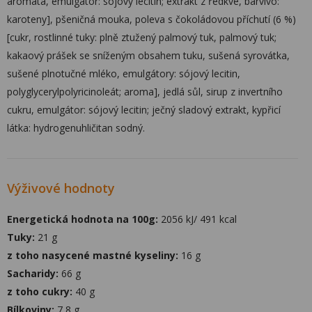
aromata, emulgátor: sójový lecitin; extrakt z ředkve, barvivo:
karoteny], pšeničná mouka, poleva s čokoládovou příchutí (6 %)
[cukr, rostlinné tuky: plně ztužený palmový tuk, palmový tuk;
kakaový prášek se sníženým obsahem tuku, sušená syrovátka,
sušené plnotučné mléko, emulgátory: sójový lecitin,
polyglycerylpolyricinoleát; aroma], jedlá sůl, sirup z invertního
cukru, emulgátor: sójový lecitin; ječný sladový extrakt, kypřicí
látka: hydrogenuhličitan sodný.
Výživové hodnoty
Energetická hodnota na 100g:
2056 kJ/ 491 kcal
Tuky:
21 g
z toho nasycené mastné kyseliny:
16 g
Sacharidy:
66 g
z toho cukry:
40 g
Bílkoviny:
7,8 g