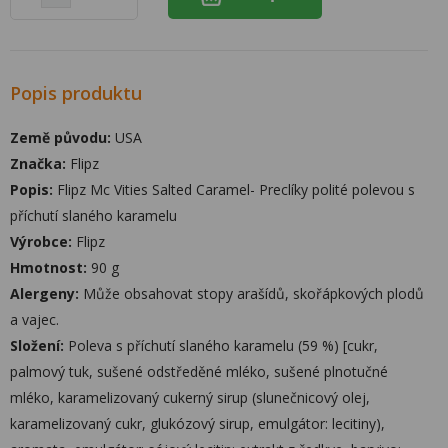
Popis produktu
Země původu:
USA
Značka:
Flipz
Popis:
Flipz Mc Vities Salted Caramel- Preclíky polité polevou s
příchutí slaného karamelu
Výrobce:
Flipz
Hmotnost:
90 g
Alergeny:
Může obsahovat stopy arašídů, skořápkových plodů
a vajec.
Složení:
Poleva s příchutí slaného karamelu (59 %) [cukr,
palmový tuk, sušené odstředěné mléko, sušené plnotučné
mléko, karamelizovaný cukerný sirup (slunečnicový olej,
karamelizovaný cukr, glukózový sirup, emulgátor: lecitiny),