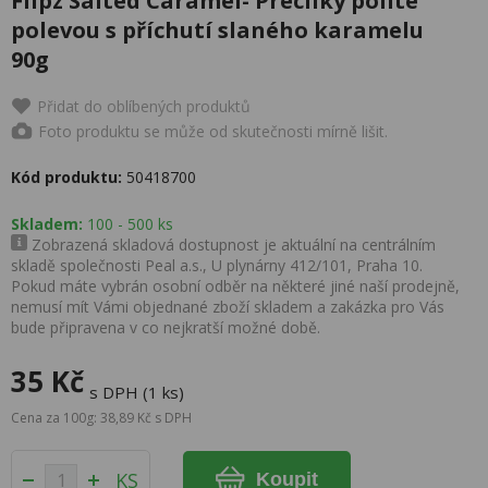
Flipz Salted Caramel- Preclíky polité
polevou s příchutí slaného karamelu
90g
Přidat do oblíbených produktů
Foto produktu se může od skutečnosti mírně lišit.
Kód produktu:
50418700
Skladem:
100 - 500 ks
Zobrazená skladová dostupnost je aktuální na centrálním
skladě společnosti Peal a.s., U plynárny 412/101, Praha 10.
Pokud máte vybrán osobní odběr na některé jiné naší prodejně,
nemusí mít Vámi objednané zboží skladem a zakázka pro Vás
bude připravena v co nejkratší možné době.
35 Kč
s DPH (1 ks)
Cena za 100g: 38,89 Kč s DPH
KS
Koupit