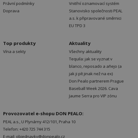
Právní podmínky
Vnitřní oznamovací systém
Doprava
Stanovisko společnosti PEAL
a.s. k připravované směrnici
EU TPD 3
Top produkty
Aktuality
Vína a sekty
Všechny aktuality
Tequila: jak se vyznat v
blanco, reposado a añejo (a
jak ji pít jinak než na ex)
Don Pealo partnerem Prague
Baseball Week 2026. Cava
Jaume Serra pro VIP zónu
Provozovatel e-shopu DON PEALO:
PEAL a.s., U Plynárny 412/101, Praha 10
Telefon: +420 725 744 315
E-mail: objednavky@donpealo.cz