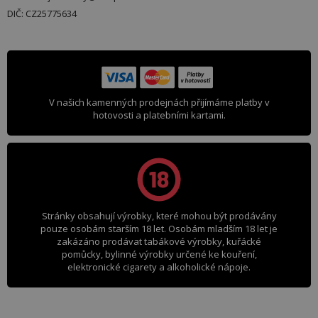
DIČ: CZ25775634
V našich kamenných prodejnách přijímáme platby v
hotovosti a platebními kartami.
Stránky obsahují výrobky, které mohou být prodávány
pouze osobám starším 18 let. Osobám mladším 18 let je
zakázáno prodávat tabákové výrobky, kuřácké
pomůcky, bylinné výrobky určené ke kouření,
elektronické cigarety a alkoholické nápoje.