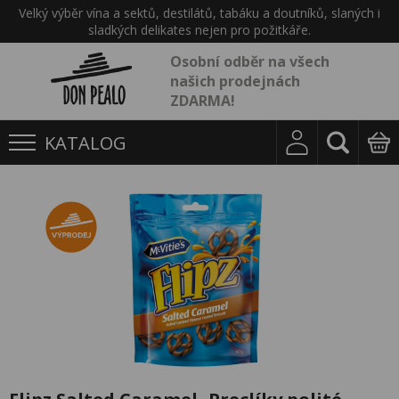
Velký výběr vína a sektů, destilátů, tabáku a doutníků, slaných i
sladkých delikates nejen pro požitkáře.
Osobní odběr na všech
našich prodejnách
ZDARMA!
KATALOG