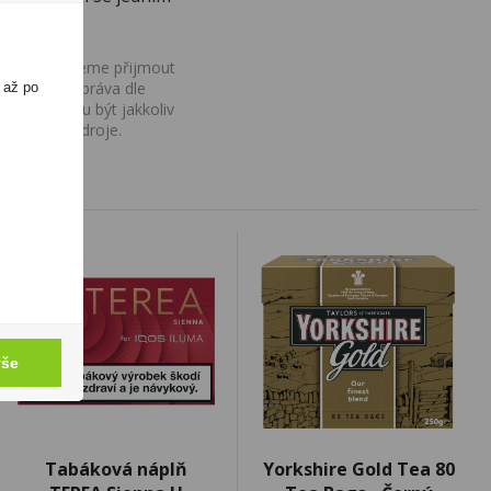
ovány, nemůžeme přijmout
iv na Vaše práva dle
 až po
í a nemohou být jakkoliv
o uvedení zdroje.
vše
Tabáková náplň
Yorkshire Gold Tea 80