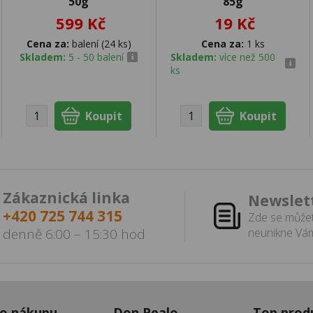
50g
85g
599 Kč
19 Kč
Cena za:
balení (24 ks)
Cena za:
1 ks
Skladem:
5 - 50 balení
Skladem:
více než 500
ks
Zákaznická linka
Newslet
+420 725 744 315
Zde se můžet
denně 6:00 – 15:30 hod
neunikne Vám
 o nákupu
Don Pealo
Top prod