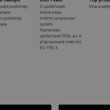
odní podmínky
O společnosti
Vína a sekt
amace
Volná místa
ní podmínky
Vnitřní oznamovací
ava
systém
Stanovisko
společnosti PEAL a.s. k
připravované směrnici
EU TPD 3