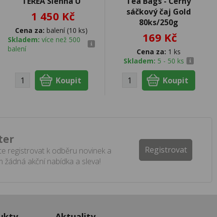
TEREA Sienna U
Tea Bags - Černý
sáčkový čaj Gold
1 450 Kč
80ks/250g
Cena za:
balení (10 ks)
169 Kč
Skladem:
více než 500
balení
Cena za:
1 ks
Skladem:
5 - 50 ks
ter
Registrovat
e registrovat k odběru novinek a
 žádná akční nabídka a sleva!
ukty
Aktuality