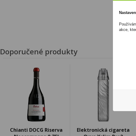
Nastaven
Používáme
akce, kte
Doporučené produkty
Chianti DOCG Riserva
Elektronická cigareta