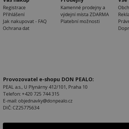
Registrace
Kamenné prodejny a
Obch
Přihlášení
výdejní místa ZDARMA
Rekl
Jak nakupovat - FAQ
Platební možnosti
Práv
Ochrana dat
Dopr
Provozovatel e-shopu DON PEALO:
PEAL a.s., U Plynárny 412/101, Praha 10
Telefon: +420 725 744 315
E-mail: objednavky@donpealo.cz
DIČ: CZ25775634