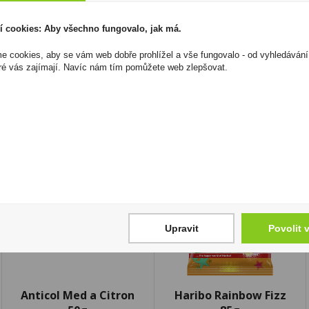
z největších pěstitelů tabáku na světě.
í cookies: Aby všechno fungovalo, jak má.
I přesto, že jsou informace o výrobcích pravidelně aktualiz
odpovědnost za jakékoliv nesprávné informace. To však nemá vl
 cookies, aby se vám web dobře prohlížel a vše fungovalo - od vyhledávání
zákona. Tyto informace jsou podávány pouze pro osobní použit
ré vás zajímají. Navíc nám tím pomůžete web zlepšovat.
kopírovány bez předchozího souhlasu DonPealo ani bez řádnéh
Upravit
Povolit 
Anticol Med a Citron
Haribo Rainbow Fizz