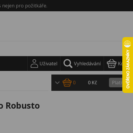
s nejen pro požitkáře.
Uživatel
Vyhledávání
Košík
0
0 Kč
Platit
io Robusto