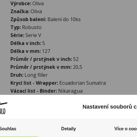
Výrobce:
Oliva
Značka:
Oliva
Způsob balení:
Balení do 10ks
Typ:
Robusto
Série:
Serie V
Délka v inch:
5
Délka v mm:
127
Průměr / prstýnek v inch:
52
Průměr / prstýnek v mm:
20,5
Druh:
Long filler
Krycí list - Wrapper:
Ecuadorian Sumatra
Vázací list - Binder:
Nikaragua
Náplň - Cigar filler:
Jalapa Valley Ligero
Země původu tabáku:
Nikaragua
Nastavení souborů c
Další informace:
Historie značky OLIVA sahá až do roku 1886. Gilberto Ol
Souhlas
Detaily
Více o coo
Nicaragui, kde vybudoval prestižní továrnu Tabacalera O