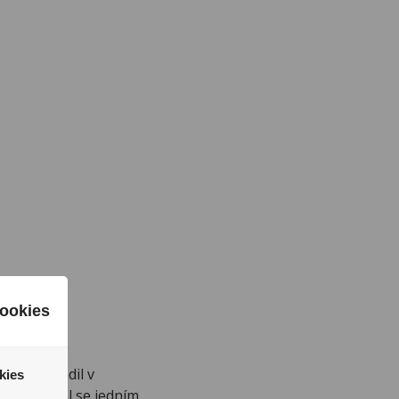
ookies
iva se usadil v
kies
liva a stal se jedním