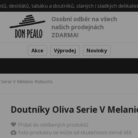
ktů, destilátů, tabáku a doutníků, slaných i sladkých delikate
Osobní odběr na všech
našich prodejnách
ZDARMA!
Akce
Výprodej
Novinky
a Serie V Melanio Robusto
Doutníky Oliva Serie V Melan
Přidat do oblíbených produktů
Foto produktu se může od skutečnosti mírně lišit.