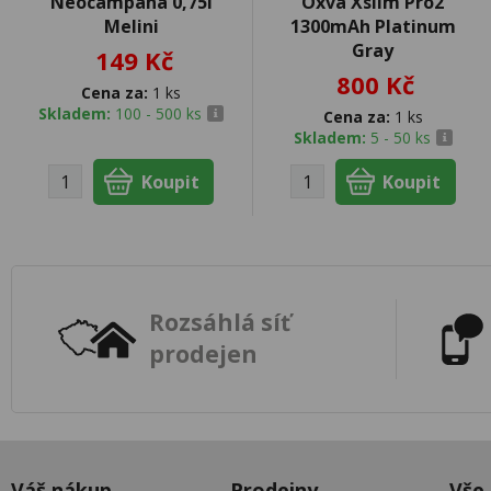
Neocampana 0,75l
Oxva Xslim Pro2
Melini
1300mAh Platinum
Gray
149 Kč
800 Kč
Cena za:
1 ks
Skladem:
100 - 500 ks
Cena za:
1 ks
Skladem:
5 - 50 ks
Rozsáhlá síť
prodejen
Váš nákup
Prodejny
Vše