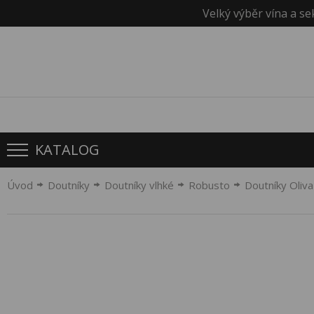
Velký výběr vína a se
KATALOG
Úvod
Doutníky
Doutníky vlhké
Robusto
Doutníky Oliv