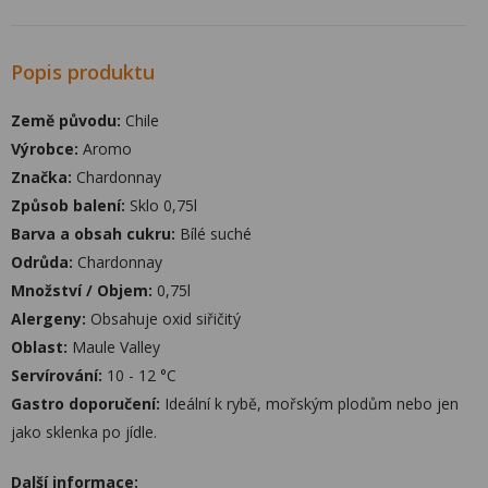
Popis produktu
Země původu:
Chile
Výrobce:
Aromo
Značka:
Chardonnay
Způsob balení:
Sklo 0,75l
Barva a obsah cukru:
Bílé suché
Odrůda:
Chardonnay
Množství / Objem:
0,75l
Alergeny:
Obsahuje oxid siřičitý
Oblast:
Maule Valley
Servírování:
10 - 12 °C
Gastro doporučení:
Ideální k rybě, mořským plodům nebo jen
jako sklenka po jídle.
Další informace: