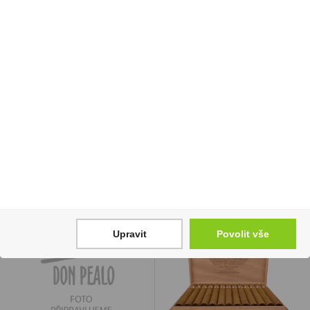
Elektronická cigareta
Carmenere Private
jednorázová Syx Bar+
Reserve 0,75l Aromo
1000 Mint 16,5mg/ml
129 Kč
210 Kč
Cena za:
1 ks
Skladem:
50 - 100 ks
Cena za:
1 ks
Skladem:
100 - 500 ks
Upravit
Povolit vše