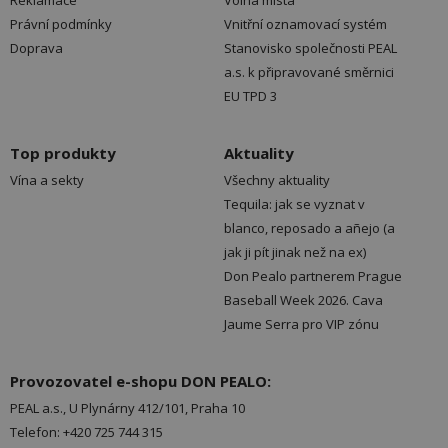
Reklamace
Volná místa
Právní podmínky
Vnitřní oznamovací systém
Doprava
Stanovisko společnosti PEAL
a.s. k připravované směrnici
EU TPD 3
Top produkty
Aktuality
Vína a sekty
Všechny aktuality
Tequila: jak se vyznat v
blanco, reposado a añejo (a
jak ji pít jinak než na ex)
Don Pealo partnerem Prague
Baseball Week 2026. Cava
Jaume Serra pro VIP zónu
Provozovatel e-shopu DON PEALO:
PEAL a.s., U Plynárny 412/101, Praha 10
Telefon: +420 725 744 315