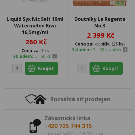
Liquid Syx Nic Salt 10ml
Doutníky La Regenta
Watermelon Kiwi
No.3
16,5mg/ml
2 399 Kč
260 Kč
Cena za:
krabičku (25 ks)
Skladem:
5 - 50 krabiček
Cena za:
1 ks
Skladem:
5 - 50 ks
Rozsáhlá síť prodejen
Zákaznická linka
+420 725 744 315
denně 6:00 – 15:30 hod