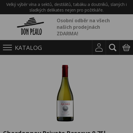
Velký výběr vína a sektů, destilátů, tabáku a doutníků, slaných i
sladkých delikates nejen pro požitkáře.
Osobní odběr na všech
našich prodejnách
ZDARMA!
KATALOG