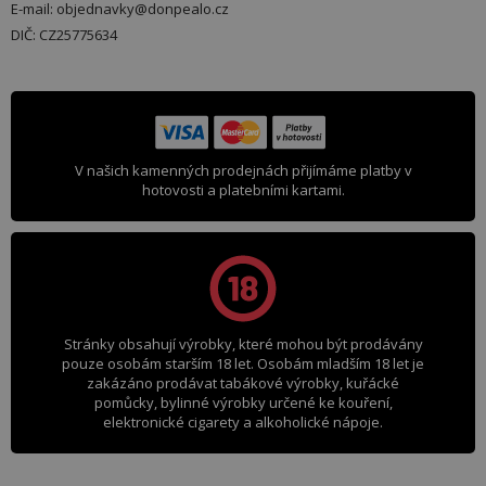
E-mail: objednavky@donpealo.cz
DIČ: CZ25775634
V našich kamenných prodejnách přijímáme platby v
hotovosti a platebními kartami.
Stránky obsahují výrobky, které mohou být prodávány
pouze osobám starším 18 let. Osobám mladším 18 let je
zakázáno prodávat tabákové výrobky, kuřácké
pomůcky, bylinné výrobky určené ke kouření,
elektronické cigarety a alkoholické nápoje.