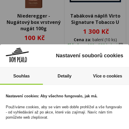
Niederegger -
Tabáková náplň Virto
Nugátový box vrstvený
Signature Tobacco U
nugát 100g
1 300 Kč
100 Kč
Cena za:
balení (10 ks)
Skladem:
100 - 500 balení
Cena za:
1 ks
Skladem:
100 - 500 ks
Nastavení souborů cookies
Souhlas
Detaily
Více o cookies
Nastavení cookies: Aby všechno fungovalo, jak má.
Používáme cookies, aby se vám web dobře prohlížel a vše fungovalo
- od vyhledávání až po akce, které vás zajímají. Navíc nám tím
pomůžete web zlepšovat.