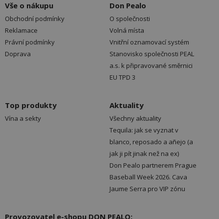
Vše o nákupu
Don Pealo
Obchodní podmínky
O společnosti
Reklamace
Volná místa
Právní podmínky
Vnitřní oznamovací systém
Doprava
Stanovisko společnosti PEAL
a.s. k připravované směrnici
EU TPD 3
Top produkty
Aktuality
Vína a sekty
Všechny aktuality
Tequila: jak se vyznat v
blanco, reposado a añejo (a
jak ji pít jinak než na ex)
Don Pealo partnerem Prague
Baseball Week 2026. Cava
Jaume Serra pro VIP zónu
Provozovatel e-shopu DON PEALO: