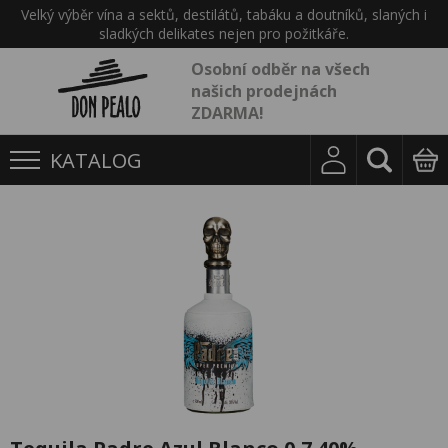
Velký výběr vína a sektů, destilátů, tabáku a doutníků, slaných i
sladkých delikates nejen pro požitkáře.
Osobní odběr na všech
našich prodejnách
ZDARMA!
KATALOG