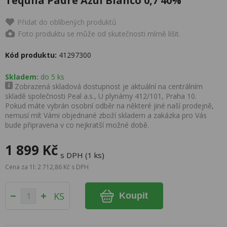
Tequila Padre Azul Blanco 0,7 40%
Přidat do oblíbených produktů
Foto produktu se může od skutečnosti mírně lišit.
Kód produktu:
41297300
Skladem:
do 5 ks
Zobrazená skladová dostupnost je aktuální na centrálním
skladě společnosti Peal a.s., U plynárny 412/101, Praha 10.
Pokud máte vybrán osobní odběr na některé jiné naší prodejně,
nemusí mít Vámi objednané zboží skladem a zakázka pro Vás
bude připravena v co nejkratší možné době.
1 899 Kč
s DPH (1 ks)
Cena za 1l: 2 712,86 Kč s DPH
KS
Koupit