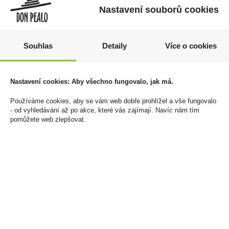
Nastavení souborů cookies
Souhlas
Detaily
Více o cookies
Killa Cold Mint
Elektronická cigareta
11,55mg/sáček
jednorázová Vuse Go
1000 Pen Classic Peach
133 Kč
Nastavení cookies: Aby všechno fungovalo, jak má.
20mg/ml
Cena za:
1 ks
219 Kč
Používáme cookies, aby se vám web dobře prohlížel a vše fungovalo
Skladem:
100 - 500 ks
- od vyhledávání až po akce, které vás zajímají. Navíc nám tím
Cena za:
1 ks
pomůžete web zlepšovat.
Skladem:
5 - 50 ks