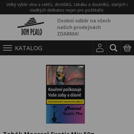
Velký výběr vína a sektů, destilátů, tabáku a doutníků, slaných i
sladkých delikates nejen pro požitkáře.
Osobní odběr na všech
našich prodejnách
ZDARMA!
KATALOG