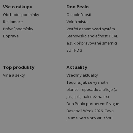
Vše o nákupu
Don Pealo
Obchodní podmínky
O společnosti
Reklamace
Volná místa
Právní podmínky
Vnitřní oznamovací systém
Doprava
Stanovisko společnosti PEAL
a.s. k připravované směrnici
EU TPD 3
Top produkty
Aktuality
Vína a sekty
Všechny aktuality
Tequila: jak se vyznat v
blanco, reposado a añejo (a
jak ji pít jinak než na ex)
Don Pealo partnerem Prague
Baseball Week 2026. Cava
Jaume Serra pro VIP zónu