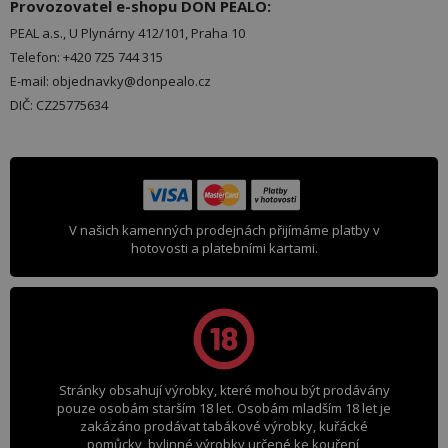
Provozovatel e-shopu DON PEALO:
PEAL a.s., U Plynárny 412/101, Praha 10
Telefon: +420 725 744 315
E-mail: objednavky@donpealo.cz
DIČ: CZ25775634
V našich kamenných prodejnách přijímáme platby v
hotovosti a platebními kartami.
Stránky obsahují výrobky, které mohou být prodávány
pouze osobám starším 18 let. Osobám mladším 18 let je
zakázáno prodávat tabákové výrobky, kuřácké
pomůcky, bylinné výrobky určené ke kouření,