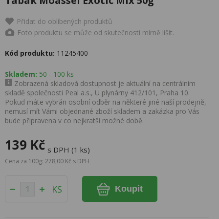
Tabák Moassel Exotic Mix 50g
Přidat do oblíbených produktů
Foto produktu se může od skutečnosti mírně lišit.
Kód produktu:
11245400
Skladem:
50 - 100 ks
Zobrazená skladová dostupnost je aktuální na centrálním
skladě společnosti Peal a.s., U plynárny 412/101, Praha 10.
Pokud máte vybrán osobní odběr na některé jiné naší prodejně,
nemusí mít Vámi objednané zboží skladem a zakázka pro Vás
bude připravena v co nejkratší možné době.
139 Kč
s DPH (1 ks)
Cena za 100g: 278,00 Kč s DPH
KS
Koupit