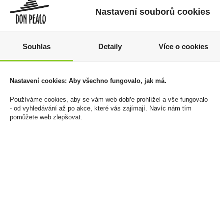
Nastavení souborů cookies
Souhlas
Detaily
Více o cookies
Zapalovač Clipper
Káva Jihlavanka
Tube+ Pop Art Pattern
Standard Extra
Nastavení cookies: Aby všechno fungovalo, jak má.
Jemná150g
632 Kč
85 Kč
Používáme cookies, aby se vám web dobře prohlížel a vše fungovalo
Cena za:
balení (12 ks)
- od vyhledávání až po akce, které vás zajímají. Navíc nám tím
Skladem:
5 - 50 balení
Cena za:
1 ks
pomůžete web zlepšovat.
Skladem:
100 - 500 ks