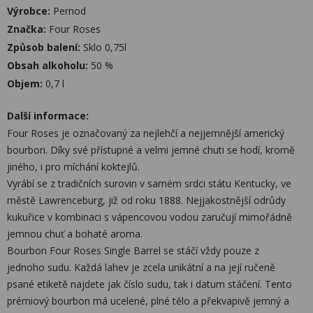
Výrobce:
Pernod
Značka:
Four Roses
Způsob balení:
Sklo 0,75l
Obsah alkoholu:
50 %
Objem:
0,7 l
Další informace:
Four Roses je označovaný za nejlehčí a nejjemnější americký
bourbon. Díky své přístupné a velmi jemné chuti se hodí, kromě
jiného, i pro míchání koktejlů.
Vyrábí se z tradičních surovin v samém srdci státu Kentucky, ve
městě Lawrenceburg, již od roku 1888. Nejjakostnější odrůdy
kukuřice v kombinaci s vápencovou vodou zaručují mimořádně
jemnou chuť a bohaté aroma.
Bourbon Four Roses Single Barrel se stáčí vždy pouze z
jednoho sudu. Každá lahev je zcela unikátní a na její ručeně
psané etiketě najdete jak číslo sudu, tak i datum stáčení. Tento
prémiový bourbon má ucelené, plné tělo a překvapivě jemný a