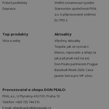
Právní podmínky
Vnitřní oznamovací systém
Doprava
Stanovisko společnosti PEAL
a.s. k připravované směrnici
EU TPD 3
Top produkty
Aktuality
Vína a sekty
Všechny aktuality
Tequila: jak se vyznat v
blanco, reposado a añejo (a
jak ji pít jinak než na ex)
Don Pealo partnerem Prague
Baseball Week 2026. Cava
Jaume Serra pro VIP zónu
Provozovatel e-shopu DON PEALO:
PEAL a.s., U Plynárny 412/101, Praha 10
Telefon: +420 725 744 315
E-mail: objednavky@donpealo.cz