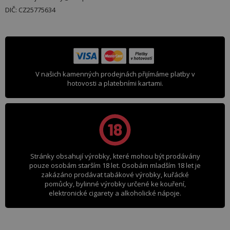
DIČ: CZ25775634
V našich kamenných prodejnách přijímáme platby v
hotovosti a platebními kartami.
Stránky obsahují výrobky, které mohou být prodávány
pouze osobám starším 18 let. Osobám mladším 18 let je
zakázáno prodávat tabákové výrobky, kuřácké
pomůcky, bylinné výrobky určené ke kouření,
elektronické cigarety a alkoholické nápoje.