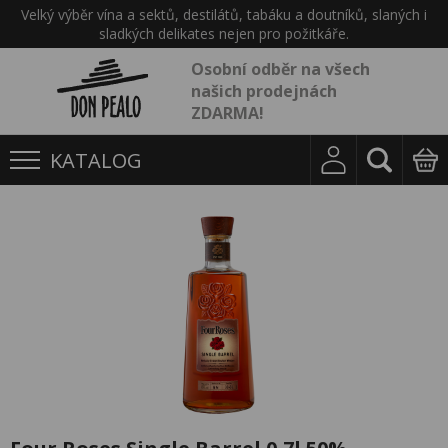
Velký výběr vína a sektů, destilátů, tabáku a doutníků, slaných i
sladkých delikates nejen pro požitkáře.
Osobní odběr na všech
našich prodejnách
ZDARMA!
KATALOG