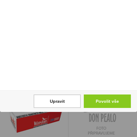
Eminente Gran Reserva
Barkleys žvýkačky
10YO 0,7l 43,5%
Cinnamon 30g
(karton)
40 Kč
1 799 Kč
Cena za:
1 ks
Skladem:
více než 500 ks
Cena za:
1 ks
Skladem:
5 - 50 ks
Upravit
Povolit vše