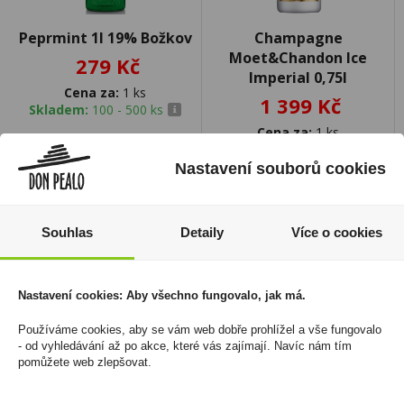
Peprmint 1l 19% Božkov
Champagne
Moet&Chandon Ice
279 Kč
Imperial 0,75l
Cena za:
1 ks
1 399 Kč
Skladem:
100 - 500 ks
Cena za:
1 ks
Skladem:
5 - 50 ks
Nastavení souborů cookies
Souhlas
Detaily
Více o cookies
Nastavení cookies: Aby všechno fungovalo, jak má.
Používáme cookies, aby se vám web dobře prohlížel a vše fungovalo
- od vyhledávání až po akce, které vás zajímají. Navíc nám tím
pomůžete web zlepšovat.