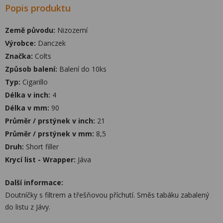
Popis produktu
Země původu:
Nizozemí
Výrobce:
Danczek
Značka:
Colts
Způsob balení:
Balení do 10ks
Typ:
Cigarillo
Délka v inch:
4
Délka v mm:
90
Průměr / prstýnek v inch:
21
Průměr / prstýnek v mm:
8,5
Druh:
Short filler
Krycí list - Wrapper:
Jáva
Další informace:
Doutníčky s filtrem a třešňovou příchutí. Směs tabáku zabalený
do listu z Jávy.