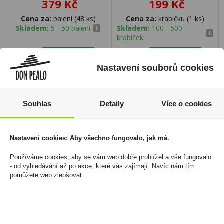
379 Kč
199 Kč
Cena za:
balení (48 ks)
Cena za:
krabičku (1 ks)
Skladem:
5 - 50 balení
Skladem:
100 - 500
krabiček
Nastavení souborů cookies
Souhlas
Detaily
Více o cookies
Nastavení cookies: Aby všechno fungovalo, jak má.
Používáme cookies, aby se vám web dobře prohlížel a vše fungovalo
- od vyhledávání až po akce, které vás zajímají. Navíc nám tím
pomůžete web zlepšovat.
Haribo Milchbären 85g
Miniaturka Tuzemák
Klasik St.Nicolaus 0,04l
19 Kč