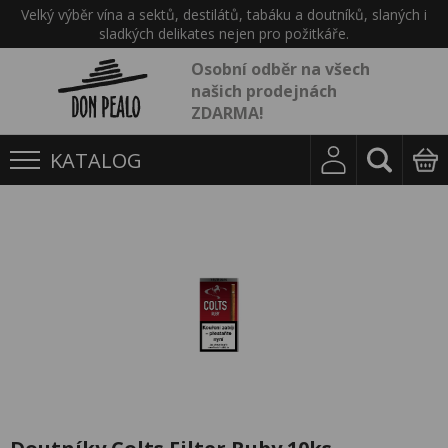
Velký výběr vína a sektů, destilátů, tabáku a doutníků, slaných i
sladkých delikates nejen pro požitkáře.
Osobní odběr na všech
našich prodejnách
ZDARMA!
KATALOG