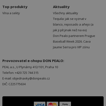
Top produkty
Aktuality
Vína a sekty
Všechny aktuality
Tequila: jak se vyznat v
blanco, reposado a añejo (a
jak ji pít jinak než na ex)
Don Pealo partnerem Prague
Baseball Week 2026. Cava
Jaume Serra pro VIP zónu
Provozovatel e-shopu DON PEALO:
PEAL a.s., U Plynárny 412/101, Praha 10
Telefon: +420 725 744 315
E-mail: objednavky@donpealo.cz
DIČ: CZ25775634