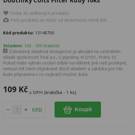
Doutníky Colts Filter Ruby 10ks
Přidat do oblíbených produktů
Foto produktu se může od skutečnosti mírně lišit.
Kód produktu:
13148700
Skladem:
100 - 500 krabiček
Zobrazená skladová dostupnost je aktuální na centrálním
skladě společnosti Peal a.s., U plynárny 412/101, Praha 10.
Pokud máte vybrán osobní odběr na některé jiné naší prodejně,
nemusí mít Vámi objednané zboží skladem a zakázka pro Vás
bude připravena v co nejkratší možné době.
109 Kč
s DPH (krabička - 1 ks)
KRB
Koupit