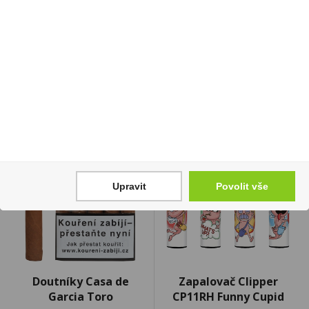
37,5%
Cena za:
1 ks
648 Kč
Skladem:
100 - 500 ks
Cena za:
balení (24 ks)
Skladem:
5 - 50 balení
Upravit
Povolit vše
Doutníky Casa de
Zapalovač Clipper
Garcia Toro
CP11RH Funny Cupid