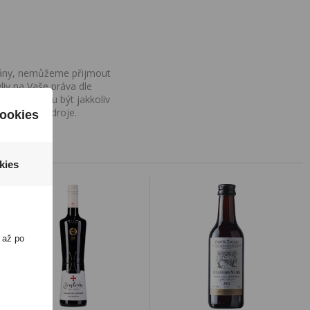
ovány, nemůžeme přijmout
iv na Vaše práva dle
í a nemohou být jakkoliv
o uvedení zdroje.
ookies
kies
 až po