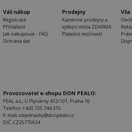
Váš nákup
Prodejny
Vše
Registrace
Kamenné prodejny a
Obch
Přihlášení
výdejní místa ZDARMA
Rekl
Jak nakupovat - FAQ
Platební možnosti
Práv
Ochrana dat
Dopr
Provozovatel e-shopu DON PEALO:
PEAL a.s., U Plynárny 412/101, Praha 10
Telefon: +420 725 744 315
E-mail: objednavky@donpealo.cz
DIČ: CZ25775634