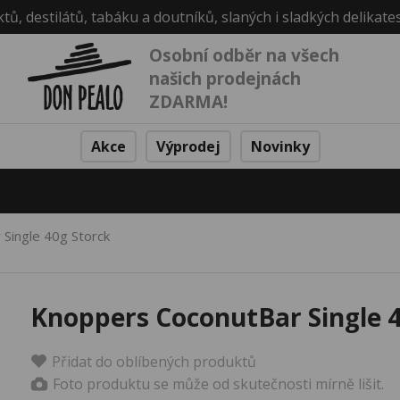
ktů, destilátů, tabáku a doutníků, slaných i sladkých delikate
Osobní odběr na všech
našich prodejnách
ZDARMA!
Akce
Výprodej
Novinky
Single 40g Storck
Knoppers CoconutBar Single 4
Přidat do oblíbených produktů
Foto produktu se může od skutečnosti mírně lišit.