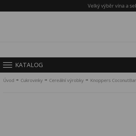
Velký výběr vína a se
KATALOG
Úvod
Cukrovinky
Cereální výrobky
Knoppers CoconutBar 