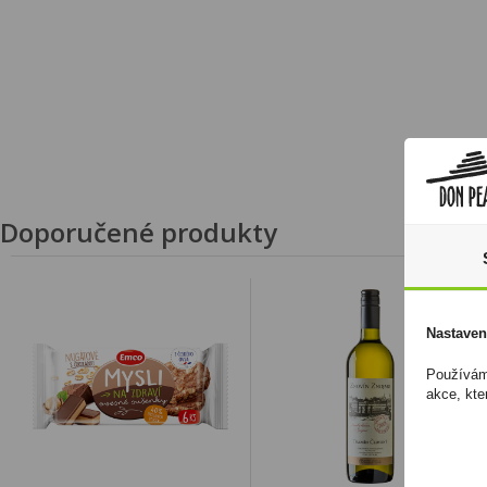
Doporučené produkty
Nastaven
Používáme
akce, kte