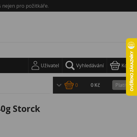
s nejen pro požitkáře.
Uživatel
Vyhledávání
Košík
0
0 Kč
Platit
0g Storck