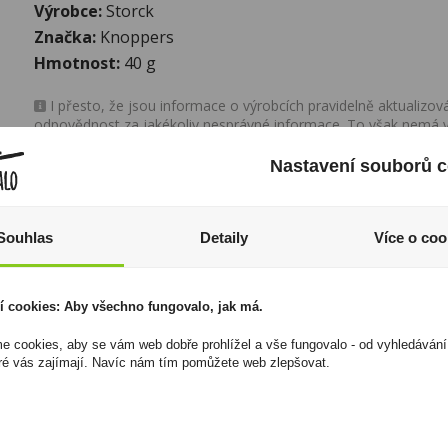
Výrobce:
Storck
Značka:
Knoppers
Hmotnost:
40 g
I přesto, že jsou informace o výrobcích pravidelně aktualiz
odpovědnost za jakékoliv nesprávné informace. To však nemá vl
zákona. Tyto informace jsou podávány pouze pro osobní použit
kopírovány bez předchozího souhlasu DonPealo ani bez řádnéh
Nastavení souborů c
Souhlas
Detaily
Více o coo
í cookies: Aby všechno fungovalo, jak má.
 cookies, aby se vám web dobře prohlížel a vše fungovalo - od vyhledávání
ré vás zajímají. Navíc nám tím pomůžete web zlepšovat.