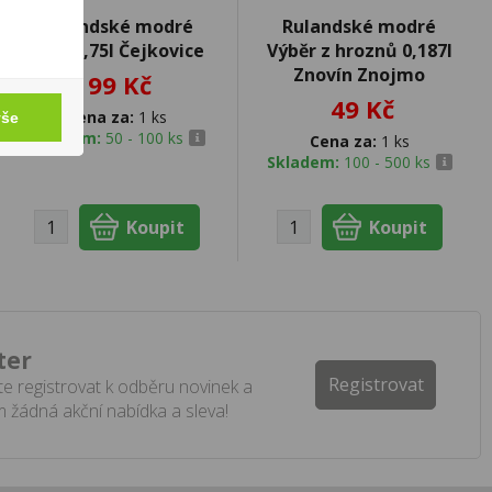
Rulandské modré
Rulandské modré
NEW 0,75l Čejkovice
Výběr z hroznů 0,187l
Znovín Znojmo
99 Kč
49 Kč
Cena za:
1 ks
vše
Skladem:
50 - 100 ks
Cena za:
1 ks
Skladem:
100 - 500 ks
ter
Registrovat
e registrovat k odběru novinek a
 žádná akční nabídka a sleva!