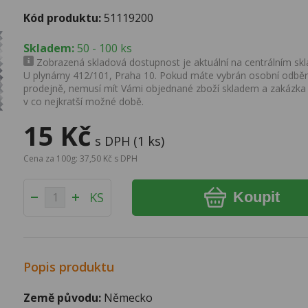
Kód produktu:
51119200
Skladem:
50 - 100 ks
Zobrazená skladová dostupnost je aktuální na centrálním skla
U plynárny 412/101, Praha 10. Pokud máte vybrán osobní odběr 
prodejně, nemusí mít Vámi objednané zboží skladem a zakázka
v co nejkratší možné době.
15 Kč
s DPH (1 ks)
Cena za 100g: 37,50 Kč s DPH
Koupit
KS
Popis produktu
Země původu:
Německo