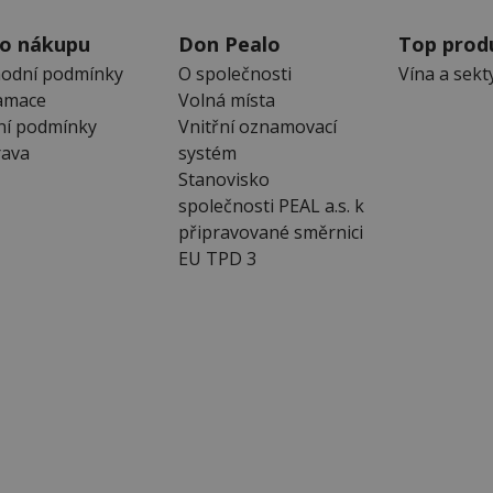
 o nákupu
Don Pealo
Top prod
odní podmínky
O společnosti
Vína a sekt
amace
Volná místa
ní podmínky
Vnitřní oznamovací
ava
systém
Stanovisko
společnosti PEAL a.s. k
připravované směrnici
EU TPD 3