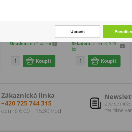
Zapalovač Clipper
Velo Intense
Minitube Lotus
Peppermint Storm
Flower
10,9mg/sáček
828 Kč
160 Kč
Upravit
Povolit 
Cena za:
balení (24 ks)
Cena za:
1 ks
Skladem:
do 5 balení
Skladem:
více než 500
ks
Zákaznická linka
Newslet
+420 725 744 315
Zde se můžet
denně 6:00 – 15:30 hod
neunikne Vám