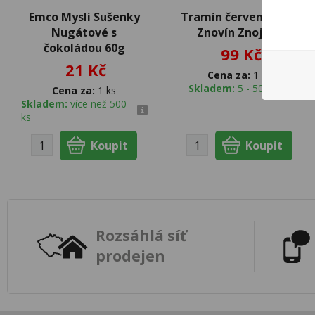
Emco Mysli Sušenky
Tramín červený 0,75l
Nugátové s
Znovín Znojmo
čokoládou 60g
99 Kč
21 Kč
Cena za:
1 ks
Skladem:
5 - 50 ks
Cena za:
1 ks
Skladem:
více než 500
ks
Rozsáhlá síť
prodejen