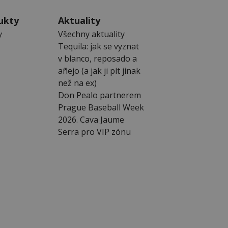
ukty
Aktuality
y
Všechny aktuality
Tequila: jak se vyznat
v blanco, reposado a
añejo (a jak ji pít jinak
než na ex)
Don Pealo partnerem
Prague Baseball Week
2026. Cava Jaume
Serra pro VIP zónu