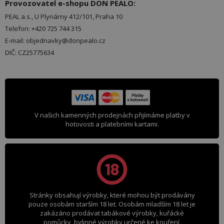
Provozovatel e-shopu DON PEALO:
PEAL a.s., U Plynárny 412/101, Praha 10
Telefon: +420 725 744 315
E-mail: objednavky@donpealo.cz
DIČ: CZ25775634
V našich kamenných prodejnách přijímáme platby v
hotovosti a platebními kartami.
Stránky obsahují výrobky, které mohou být prodávány
pouze osobám starším 18 let. Osobám mladším 18 let je
zakázáno prodávat tabákové výrobky, kuřácké
pomůcky, bylinné výrobky určené ke kouření,