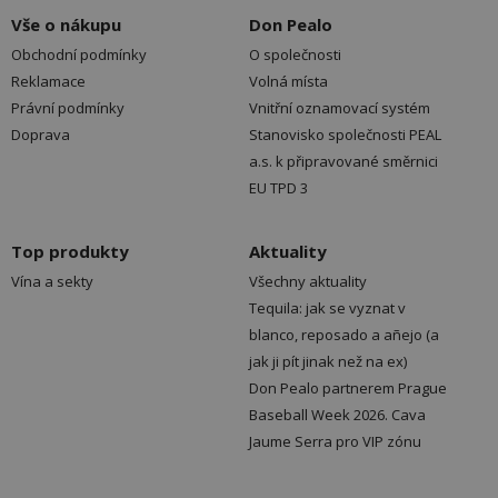
Vše o nákupu
Don Pealo
Obchodní podmínky
O společnosti
Reklamace
Volná místa
Právní podmínky
Vnitřní oznamovací systém
Doprava
Stanovisko společnosti PEAL
a.s. k připravované směrnici
EU TPD 3
Top produkty
Aktuality
Vína a sekty
Všechny aktuality
Tequila: jak se vyznat v
blanco, reposado a añejo (a
jak ji pít jinak než na ex)
Don Pealo partnerem Prague
Baseball Week 2026. Cava
Jaume Serra pro VIP zónu