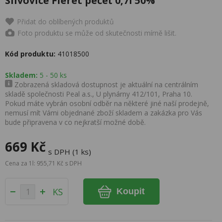
Slivovice Fleret pečeť 0,7l 50%
Přidat do oblíbených produktů
Foto produktu se může od skutečnosti mírně lišit.
Kód produktu:
41018500
Skladem:
5 - 50 ks
Zobrazená skladová dostupnost je aktuální na centrálním
skladě společnosti Peal a.s., U plynárny 412/101, Praha 10.
Pokud máte vybrán osobní odběr na některé jiné naší prodejně,
nemusí mít Vámi objednané zboží skladem a zakázka pro Vás
bude připravena v co nejkratší možné době.
669 Kč
s DPH (1 ks)
Cena za 1l: 955,71 Kč s DPH
KS
Koupit