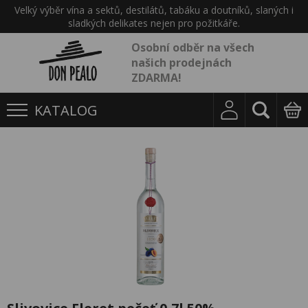
Velký výběr vína a sektů, destilátů, tabáku a doutníků, slaných i
sladkých delikates nejen pro požitkáře.
Osobní odběr na všech
našich prodejnách
ZDARMA!
KATALOG