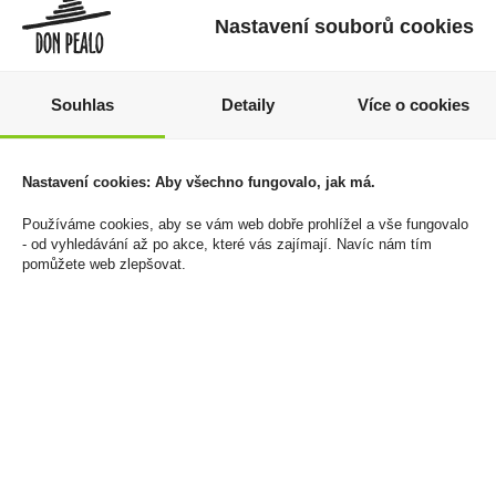
Nastavení souborů cookies
Souhlas
Detaily
Více o cookies
Elektronická cigareta
Elektronická cigareta
Syx Pod Starter kit
Elfa 500mAh
Nastavení cookies: Aby všechno fungovalo, jak má.
Blue+Mixed Berriies
Watermelon 20mg/ml
16,5mg/ml
150 Kč
Používáme cookies, aby se vám web dobře prohlížel a vše fungovalo
- od vyhledávání až po akce, které vás zajímají. Navíc nám tím
200 Kč
Cena za:
1 ks
pomůžete web zlepšovat.
Skladem:
100 - 500 ks
Cena za:
1 ks
Skladem:
100 - 500 ks