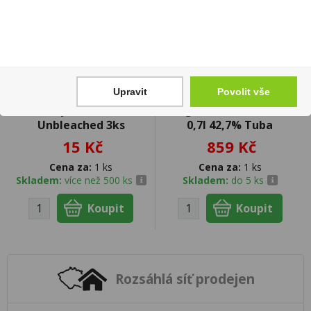
Upravit
Povolit vše
Dutinky Sloow Cones
Naga Pearl of Jakarta
Unbleached 3ks
0,7l 42,7% Tuba
15 Kč
859 Kč
Cena za:
1 ks
Cena za:
1 ks
Skladem:
více než 500 ks
Skladem:
do 5 ks
Rozsáhlá síť prodejen