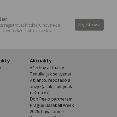
ter
Registrovat
e registrovat k odběru novinek a
 žádná akční nabídka a sleva!
ukty
Aktuality
y
Všechny aktuality
Tequila: jak se vyznat
v blanco, reposado a
añejo (a jak ji pít jinak
než na ex)
Don Pealo partnerem
Prague Baseball Week
2026. Cava Jaume