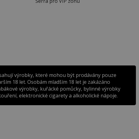
Serra pro VIP zónu
sahují výrobky, které mohou být prodávány pouze
rším 18 let. Osobám mladším 18 let je zakázáno
abákové výrobky, kuřácké pomůcky, bylinné výrobky
ouření, elektronické cigarety a alkoholické nápoje.