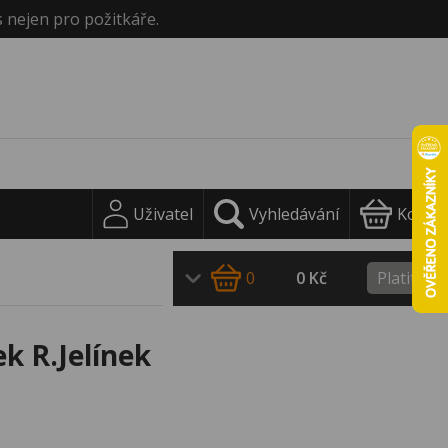
s nejen pro požitkáře.
Uživatel
Vyhledávání
Košík
0
0 Kč
Platit
k R.Jelínek