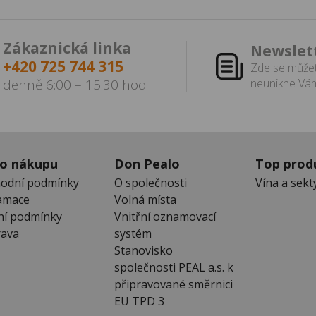
Zákaznická linka
Newslet
+420 725 744 315
Zde se můžet
denně 6:00 – 15:30 hod
neunikne Vám
 o nákupu
Don Pealo
Top prod
odní podmínky
O společnosti
Vína a sekt
amace
Volná místa
ní podmínky
Vnitřní oznamovací
ava
systém
Stanovisko
společnosti PEAL a.s. k
připravované směrnici
EU TPD 3