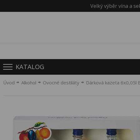
Velký výběr vína a se
KATALOG
Úvod
Alkohol
Ovocné destiláty
Dárková kazeta 6x0,05l B