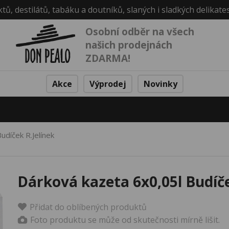
ktů, destilátů, tabáku a doutníků, slaných i sladkých delikate
Osobní odběr na všech
našich prodejnách
ZDARMA!
Akce
Výprodej
Novinky
udíček R.Jelínek
Dárková kazeta 6x0,05l Budíče
Přidat do oblíbených produktů
Foto produktu se může od skutečnosti mírně lišit.