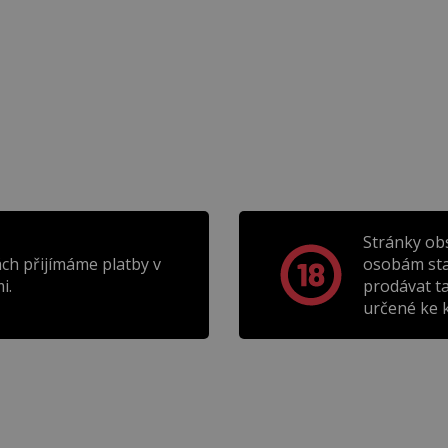
Stránky ob
ch přijímáme platby v
osobám sta
i.
prodávat t
určené ke k