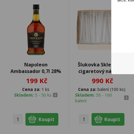
akce, kte
Napoleon
Šlukovka Skleněnka
Ambassador 0,7l 28%
cigaretový náustek
199 Kč
990 Kč
Cena za:
1 ks
Cena za:
balení (100 ks)
Skladem:
5 - 50 ks
Skladem:
50 - 100
balení