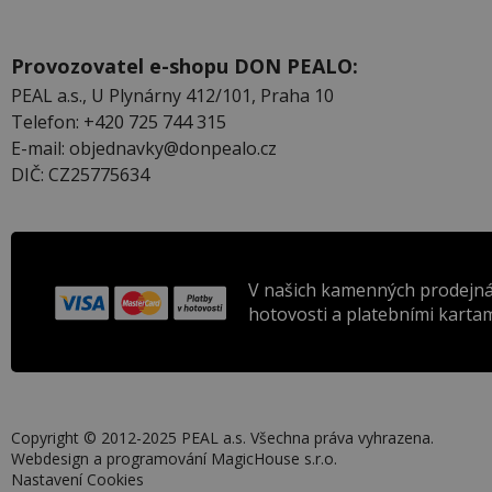
Provozovatel e-shopu DON PEALO:
PEAL a.s., U Plynárny 412/101, Praha 10
Telefon: +420 725 744 315
E-mail: objednavky@donpealo.cz
DIČ: CZ25775634
V našich kamenných prodejná
hotovosti a platebními kartam
Copyright © 2012-2025 PEAL a.s. Všechna práva vyhrazena.
Webdesign a programování
MagicHouse s.r.o.
Nastavení Cookies