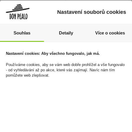
Nastavení souborů cookies
Souhlas
Detaily
Více o cookies
Nastavení cookies: Aby všechno fungovalo, jak má.
Pod Vuse Green Apple
Monin Chocolate 1l
Používáme cookies, aby se vám web dobře prohlížel a vše fungovalo
20mg/ml
- od vyhledávání až po akce, které vás zajímají. Navíc nám tím
299 Kč
pomůžete web zlepšovat.
249 Kč
Cena za:
1 ks
Skladem:
5 - 50 ks
Cena za:
1 ks
Skladem:
50 - 100 ks