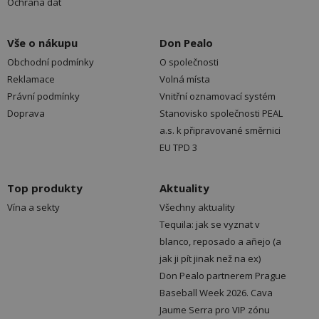
Ochrana dat
Vše o nákupu
Don Pealo
Obchodní podmínky
O společnosti
Reklamace
Volná místa
Právní podmínky
Vnitřní oznamovací systém
Doprava
Stanovisko společnosti PEAL
a.s. k připravované směrnici
EU TPD 3
Top produkty
Aktuality
Vína a sekty
Všechny aktuality
Tequila: jak se vyznat v
blanco, reposado a añejo (a
jak ji pít jinak než na ex)
Don Pealo partnerem Prague
Baseball Week 2026. Cava
Jaume Serra pro VIP zónu