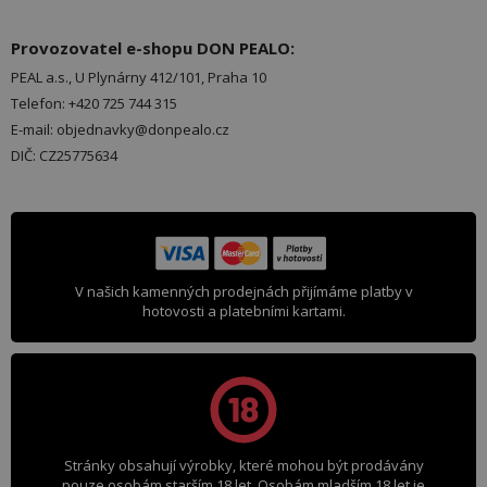
Provozovatel e-shopu DON PEALO:
PEAL a.s., U Plynárny 412/101, Praha 10
Telefon: +420 725 744 315
E-mail: objednavky@donpealo.cz
DIČ: CZ25775634
V našich kamenných prodejnách přijímáme platby v
hotovosti a platebními kartami.
Stránky obsahují výrobky, které mohou být prodávány
pouze osobám starším 18 let. Osobám mladším 18 let je