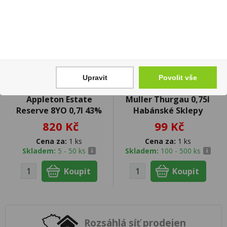
Upravit
Povolit vše
Appleton Estate
Muller Thurgau 0,75l
Reserve 8YO 0,7l 43%
Habánské Sklepy
820 Kč
99 Kč
Cena za:
1 ks
Cena za:
1 ks
Skladem:
5 - 50 ks
Skladem:
100 - 500 ks
Rozsáhlá síť prodejen