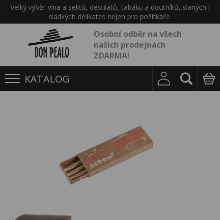
Velký výběr vína a sektů, destilátů, tabáku a doutníků, slaných i
sladkých delikates nejen pro požitkáře.
Osobní odběr na všech
našich prodejnách
ZDARMA!
KATALOG