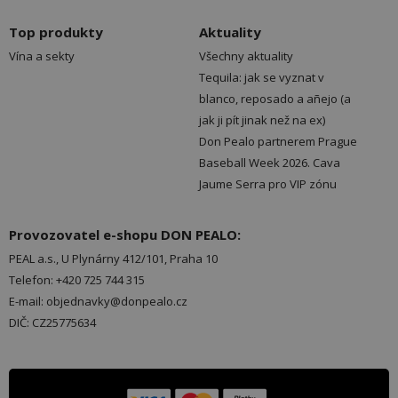
Top produkty
Aktuality
Vína a sekty
Všechny aktuality
Tequila: jak se vyznat v
blanco, reposado a añejo (a
jak ji pít jinak než na ex)
Don Pealo partnerem Prague
Baseball Week 2026. Cava
Jaume Serra pro VIP zónu
Provozovatel e-shopu DON PEALO:
PEAL a.s., U Plynárny 412/101, Praha 10
Telefon: +420 725 744 315
E-mail: objednavky@donpealo.cz
DIČ: CZ25775634