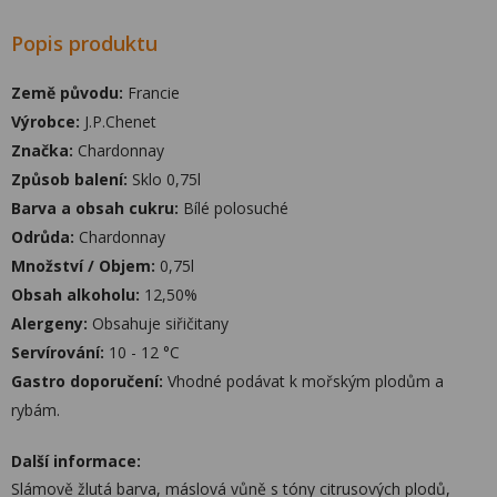
Popis produktu
Země původu:
Francie
Výrobce:
J.P.Chenet
Značka:
Chardonnay
Způsob balení:
Sklo 0,75l
Barva a obsah cukru:
Bílé polosuché
Odrůda:
Chardonnay
Množství / Objem:
0,75l
Obsah alkoholu:
12,50%
Alergeny:
Obsahuje siřičitany
Servírování:
10 - 12 °C
Gastro doporučení:
Vhodné podávat k mořským plodům a
rybám.
Další informace:
Slámově žlutá barva, máslová vůně s tóny citrusových plodů,