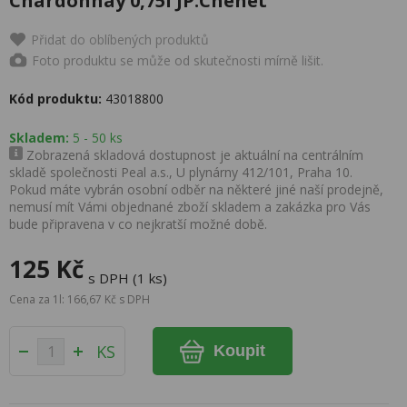
Chardonnay 0,75l JP.Chenet
Přidat do oblíbených produktů
Foto produktu se může od skutečnosti mírně lišit.
Kód produktu:
43018800
Skladem:
5 - 50 ks
Zobrazená skladová dostupnost je aktuální na centrálním
skladě společnosti Peal a.s., U plynárny 412/101, Praha 10.
Pokud máte vybrán osobní odběr na některé jiné naší prodejně,
nemusí mít Vámi objednané zboží skladem a zakázka pro Vás
bude připravena v co nejkratší možné době.
125 Kč
s DPH (1 ks)
Cena za 1l: 166,67 Kč s DPH
KS
Koupit