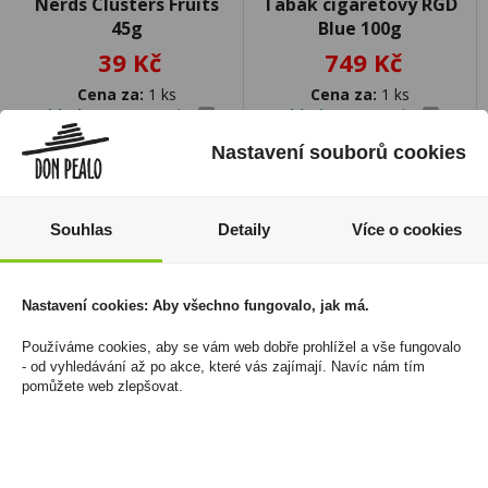
Nerds Clusters Fruits
Tabák cigaretový RGD
45g
Blue 100g
39 Kč
749 Kč
Cena za:
1 ks
Cena za:
1 ks
Skladem:
50 - 100 ks
Skladem:
5 - 50 ks
Nastavení souborů cookies
Souhlas
Detaily
Více o cookies
Nastavení cookies: Aby všechno fungovalo, jak má.
Používáme cookies, aby se vám web dobře prohlížel a vše fungovalo
- od vyhledávání až po akce, které vás zajímají. Navíc nám tím
pomůžete web zlepšovat.
Vodka Nemiroff De
Havana Club 7YO 0,7l