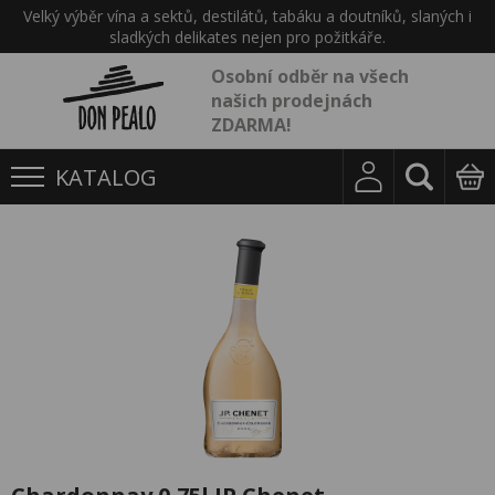
Velký výběr vína a sektů, destilátů, tabáku a doutníků, slaných i
sladkých delikates nejen pro požitkáře.
Osobní odběr na všech
našich prodejnách
ZDARMA!
KATALOG