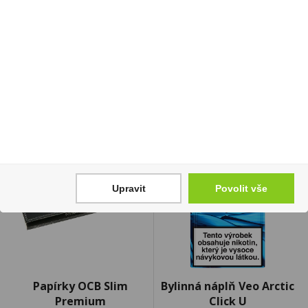
Luxe 1l 40%
40%
459 Kč
679 Kč
Cena za:
1 ks
Cena za:
1 ks
Skladem:
50 - 100 ks
Skladem:
5 - 50 ks
Upravit
Povolit vše
Papírky OCB Slim
Bylinná náplň Veo Arctic
Premium
Click U