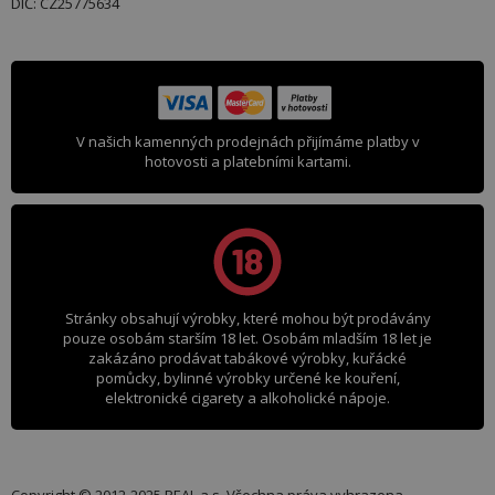
DIČ: CZ25775634
V našich kamenných prodejnách přijímáme platby v
hotovosti a platebními kartami.
Stránky obsahují výrobky, které mohou být prodávány
pouze osobám starším 18 let. Osobám mladším 18 let je
zakázáno prodávat tabákové výrobky, kuřácké
pomůcky, bylinné výrobky určené ke kouření,
elektronické cigarety a alkoholické nápoje.