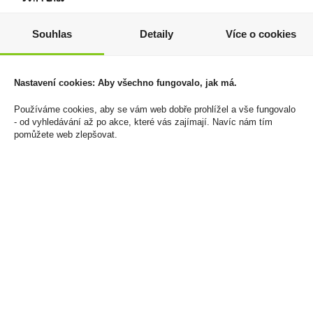
Merlot 0,75l Aromo
Amazon Habanero
Varietal
Pepper 90ml - Omáčka
Souhlas
Detaily
Více o cookies
z habanero papriček
89 Kč
(velmi pálivá)
Cena za:
1 ks
39 Kč
Skladem:
5 - 50 ks
Nastavení cookies: Aby všechno fungovalo, jak má.
Cena za:
1 ks
Skladem:
100 - 500 ks
Používáme cookies, aby se vám web dobře prohlížel a vše fungovalo
- od vyhledávání až po akce, které vás zajímají. Navíc nám tím
pomůžete web zlepšovat.