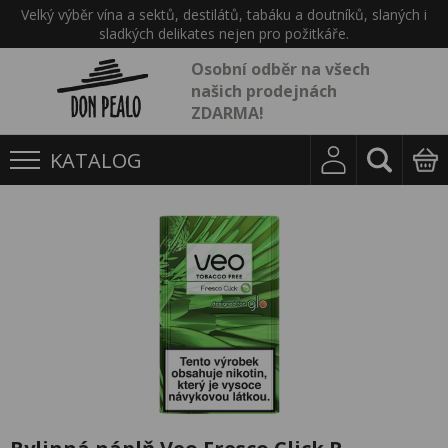
Velký výběr vína a sektů, destilátů, tabáku a doutníků, slaných i
sladkých delikates nejen pro požitkáře.
Osobní odběr na všech
našich prodejnách
ZDARMA!
KATALOG