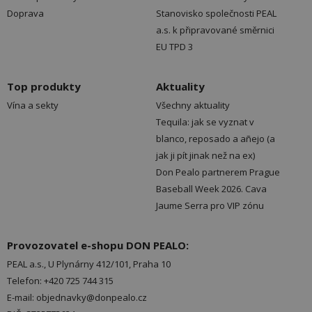
Doprava
Stanovisko společnosti PEAL
a.s. k připravované směrnici
EU TPD 3
Top produkty
Aktuality
Vína a sekty
Všechny aktuality
Tequila: jak se vyznat v
blanco, reposado a añejo (a
jak ji pít jinak než na ex)
Don Pealo partnerem Prague
Baseball Week 2026. Cava
Jaume Serra pro VIP zónu
Provozovatel e-shopu DON PEALO:
PEAL a.s., U Plynárny 412/101, Praha 10
Telefon: +420 725 744 315
E-mail: objednavky@donpealo.cz