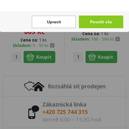
Ron La Cruz 12YO 0,7l
Sauvignon 0,75l
40% (dárkové balení 2
Habánské Sklepy
skleničky)
Upravit
Povolit vše
109 Kč
669 Kč
Cena za:
1 ks
Skladem:
100 - 500 ks
Cena za:
1 ks
Skladem:
5 - 50 ks
Rozsáhlá síť prodejen
Zákaznická linka
+420 725 744 315
denně 6:00 – 15:30 hod