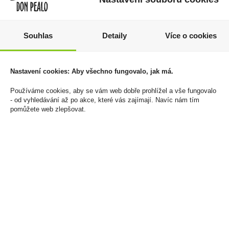
KitKat 41,5g Nestle
Doutníky Te Amo World
Souhlas
Detaily
Více o cookies
Selection Series
19 Kč
Robusto Mix 5ks
Cena za:
1 ks
499 Kč
Skladem:
více než 500 ks
Nastavení cookies: Aby všechno fungovalo, jak má.
Cena za:
krabičku (1 ks)
Používáme cookies, aby se vám web dobře prohlížel a vše fungovalo
Skladem:
50 - 100
- od vyhledávání až po akce, které vás zajímají. Navíc nám tím
krabiček
pomůžete web zlepšovat.