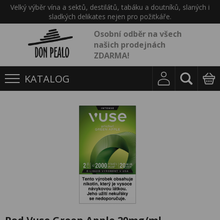
Velký výběr vína a sektů, destilátů, tabáku a doutníků, slaných i
sladkých delikates nejen pro požitkáře.
Osobní odběr na všech
našich prodejnách
ZDARMA!
KATALOG