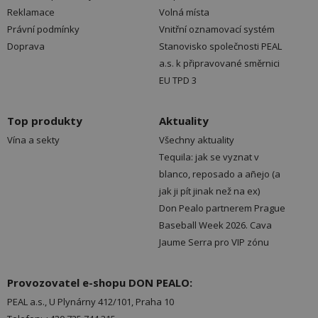
Reklamace
Volná místa
Právní podmínky
Vnitřní oznamovací systém
Doprava
Stanovisko společnosti PEAL
a.s. k připravované směrnici
EU TPD 3
Top produkty
Aktuality
Vína a sekty
Všechny aktuality
Tequila: jak se vyznat v
blanco, reposado a añejo (a
jak ji pít jinak než na ex)
Don Pealo partnerem Prague
Baseball Week 2026. Cava
Jaume Serra pro VIP zónu
Provozovatel e-shopu DON PEALO:
PEAL a.s., U Plynárny 412/101, Praha 10