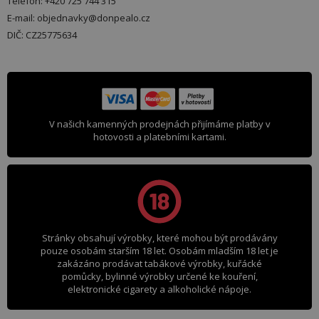
Telefon: +420 725 744 315
E-mail: objednavky@donpealo.cz
DIČ: CZ25775634
V našich kamenných prodejnách přijímáme platby v
hotovosti a platebními kartami.
Stránky obsahují výrobky, které mohou být prodávány
pouze osobám starším 18 let. Osobám mladším 18 let je
zakázáno prodávat tabákové výrobky, kuřácké
pomůcky, bylinné výrobky určené ke kouření,
elektronické cigarety a alkoholické nápoje.