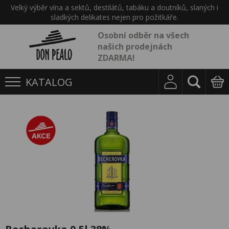
Velký výběr vína a sektů, destilátů, tabáku a doutníků, slaných i
sladkých delikates nejen pro požitkáře.
Osobní odběr na všech
našich prodejnách
ZDARMA!
KATALOG