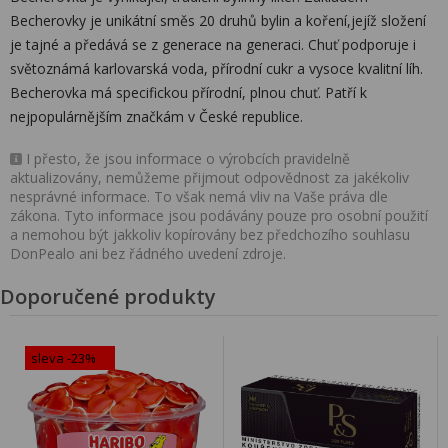
Becherovky je unikátní směs 20 druhů bylin a koření,jejíž složení
je tajné a předává se z generace na generaci. Chuť podporuje i
světoznámá karlovarská voda, přírodní cukr a vysoce kvalitní líh.
Becherovka má specifickou přírodní, plnou chuť. Patří k
nejpopulárnějším značkám v České republice.
I přesto, že jsou informace o výrobcích pravidelně
aktualizovány, nemůžeme přijmout odpovědnost za jakékoliv
nesprávné informace. To však nemá vliv na Vaše práva dle
zákona. Tyto informace jsou podávány pouze pro osobní použití
a nemohou být jakkoliv kopírovány bez předchozího souhlasu
DonPealo ani bez řádného uvedení zdroje.
Doporučené produkty
sleva -23%