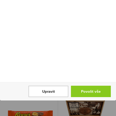
Liquid Oxva Ox Passion
Tullamore Dew Honey
Salt 10ml Pineapple
1l 35%
Coconut 20mg/ml
489 Kč
246 Kč
Cena za:
1 ks
Skladem:
5 - 50 ks
Cena za:
1 ks
Skladem:
do 5 ks
Upravit
Povolit vše