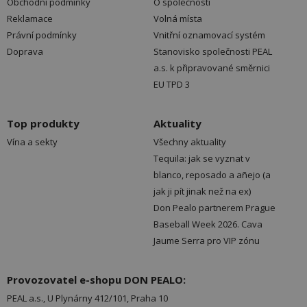
Obchodní podmínky
O společnosti
Reklamace
Volná místa
Právní podmínky
Vnitřní oznamovací systém
Doprava
Stanovisko společnosti PEAL
a.s. k připravované směrnici
EU TPD 3
Top produkty
Aktuality
Vína a sekty
Všechny aktuality
Tequila: jak se vyznat v
blanco, reposado a añejo (a
jak ji pít jinak než na ex)
Don Pealo partnerem Prague
Baseball Week 2026. Cava
Jaume Serra pro VIP zónu
Provozovatel e-shopu DON PEALO:
PEAL a.s., U Plynárny 412/101, Praha 10