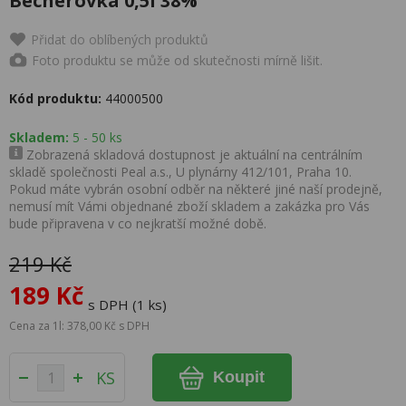
Becherovka 0,5l 38%
Přidat do oblíbených produktů
Foto produktu se může od skutečnosti mírně lišit.
Kód produktu:
44000500
Skladem:
5 - 50 ks
Zobrazená skladová dostupnost je aktuální na centrálním
skladě společnosti Peal a.s., U plynárny 412/101, Praha 10.
Pokud máte vybrán osobní odběr na některé jiné naší prodejně,
nemusí mít Vámi objednané zboží skladem a zakázka pro Vás
bude připravena v co nejkratší možné době.
219 Kč
189 Kč
s DPH (1 ks)
Cena za 1l: 378,00 Kč s DPH
KS
Koupit