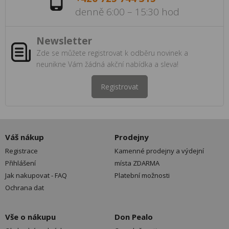
denně 6:00 – 15:30 hod
Newsletter
Zde se můžete registrovat k odběru novinek a
neunikne Vám žádná akční nabídka a sleva!
Registrovat
Váš nákup
Prodejny
Registrace
Kamenné prodejny a výdejní
Přihlášení
místa ZDARMA
Jak nakupovat - FAQ
Platební možnosti
Ochrana dat
Vše o nákupu
Don Pealo