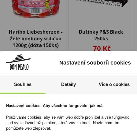
Haribo Liebesherzen -
Dutinky P&S Black
Želé bonbony srdíčka
250ks
1200g (dóza 150ks)
70 Kč
259 Kč
199 Kč
Cena za:
1 ks
Nastavení souborů cookies
Skladem:
5 - 50 ks
Cena za:
1 ks
Skladem:
5 - 50 ks
Souhlas
Detaily
Více o cookies
Nastavení cookies: Aby všechno fungovalo, jak má.
Používáme cookies, aby se vám web dobře prohlížel a vše fungovalo
- od vyhledávání až po akce, které vás zajímají. Navíc nám tím
pomůžete web zlepšovat.