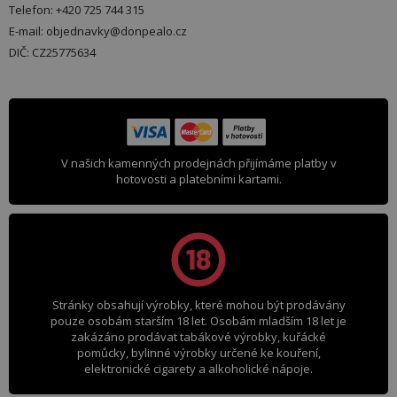
Telefon: +420 725 744 315
E-mail: objednavky@donpealo.cz
DIČ: CZ25775634
V našich kamenných prodejnách přijímáme platby v
hotovosti a platebními kartami.
Stránky obsahují výrobky, které mohou být prodávány
pouze osobám starším 18 let. Osobám mladším 18 let je
zakázáno prodávat tabákové výrobky, kuřácké
pomůcky, bylinné výrobky určené ke kouření,
elektronické cigarety a alkoholické nápoje.