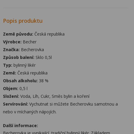
Popis produktu
Země původu:
Česká republika
Výrobce:
Becher
Značka:
Becherovka
Způsob balení:
Sklo 0,5l
Typ:
bylinný likér
Země:
Česká republika
Obsah alkoholu:
38 %
Objem:
0,5 l
Složení:
Voda, Líh, Cukr, Směs bylin a koření
Servírování:
Vychutnat si můžete Becherovku samotnou a
nebo v míchaných nápojích.
Další informace:
Becherovka je vynikající, tradiční bylinný likér. Základem