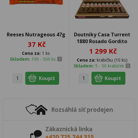
Reeses Nutrageous 47g
Doutníky Casa Turrent
1880 Rosado Gordito
37 Kč
1 299 Kč
Cena za:
1 ks
Skladem:
100 - 500 ks
Cena za:
krabičku (10 ks)
Skladem:
5 - 50 krabiček
Rozsáhlá síť prodejen
Zákaznická linka
+420 725 744 315