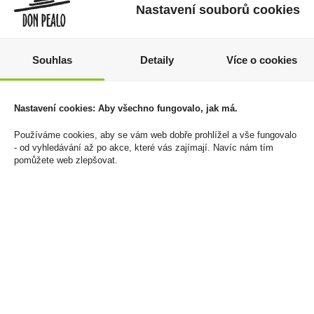
Nastavení souborů cookies
Souhlas
Detaily
Více o cookies
Millonario 15 Solera
Ořechovka Golem 1l
Reserva Especial 0,7l
30%
Nastavení cookies: Aby všechno fungovalo, jak má.
40%
779 Kč
Používáme cookies, aby se vám web dobře prohlížel a vše fungovalo
1 369 Kč
- od vyhledávání až po akce, které vás zajímají. Navíc nám tím
Cena za:
1 ks
pomůžete web zlepšovat.
Skladem:
5 - 50 ks
Cena za:
1 ks
Skladem:
5 - 50 ks