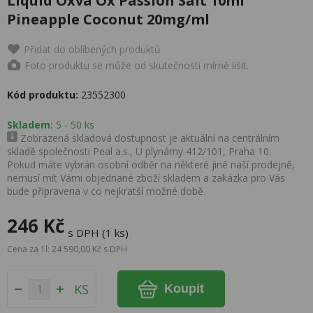
Liquid Oxva Ox Passion Salt 10ml
Pineapple Coconut 20mg/ml
Přidat do oblíbených produktů
Foto produktu se může od skutečnosti mírně lišit.
Kód produktu:
23552300
Skladem:
5 - 50 ks
Zobrazená skladová dostupnost je aktuální na centrálním
skladě společnosti Peal a.s., U plynárny 412/101, Praha 10.
Pokud máte vybrán osobní odběr na některé jiné naší prodejně,
nemusí mít Vámi objednané zboží skladem a zakázka pro Vás
bude připravena v co nejkratší možné době.
246 Kč
s DPH (1 ks)
Cena za 1l: 24 590,00 Kč s DPH
KS
Koupit