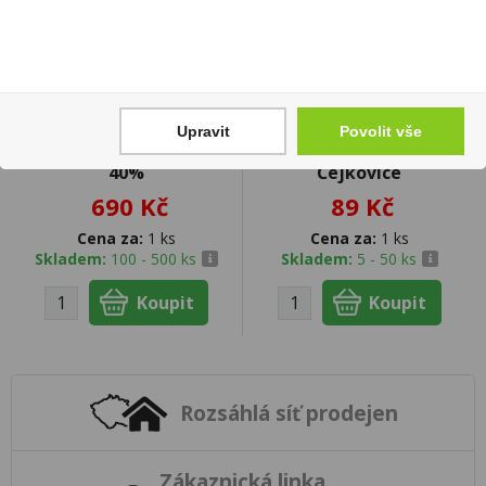
Upravit
Povolit vše
Whisky Jack Daniels 1l
Frankovka NEW 0,75l
40%
Čejkovice
690 Kč
89 Kč
Cena za:
1 ks
Cena za:
1 ks
Skladem:
100 - 500 ks
Skladem:
5 - 50 ks
Rozsáhlá síť prodejen
Zákaznická linka