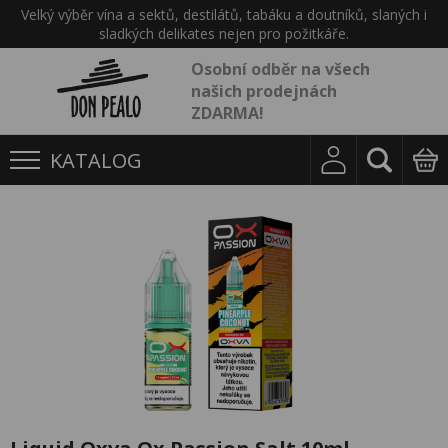
Velký výběr vína a sektů, destilátů, tabáku a doutníků, slaných i
sladkých delikates nejen pro požitkáře.
Osobní odběr na všech
našich prodejnách
ZDARMA!
KATALOG