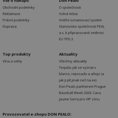
Vše o nákupu
Don Pealo
Obchodní podmínky
O společnosti
Reklamace
Volná místa
Právní podmínky
Vnitřní oznamovací systém
Doprava
Stanovisko společnosti PEAL
a.s. k připravované směrnici
EU TPD 3
Top produkty
Aktuality
Vína a sekty
Všechny aktuality
Tequila: jak se vyznat v
blanco, reposado a añejo (a
jak ji pít jinak než na ex)
Don Pealo partnerem Prague
Baseball Week 2026. Cava
Jaume Serra pro VIP zónu
Provozovatel e-shopu DON PEALO: