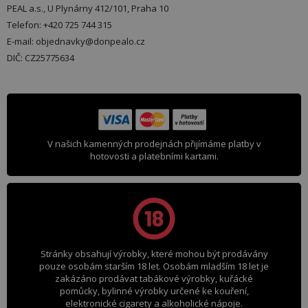
PEAL a.s., U Plynárny 412/101, Praha 10
Telefon: +420 725 744 315
E-mail: objednavky@donpealo.cz
DIČ: CZ25775634
V našich kamenných prodejnách přijímáme platby v
hotovosti a platebními kartami.
Stránky obsahují výrobky, které mohou být prodávány
pouze osobám starším 18 let. Osobám mladším 18 let je
zakázáno prodávat tabákové výrobky, kuřácké
pomůcky, bylinné výrobky určené ke kouření,
elektronické cigarety a alkoholické nápoje.